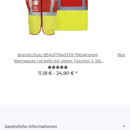
Brandschutz BEAUFTRAGTER Piktogramm
Warnwe
Warnweste rot/gelb mit vielen Taschen S-3XL
"BRAND22 Linie"
11,18 € -
24,90 €
*
Gesetzliche Informationen