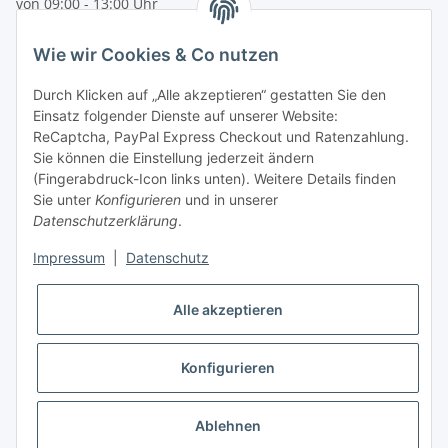
von 09:00 - 13:00 Uhr
telefonisch erreichbar
Wie wir Cookies & Co nutzen
Tel: +49 (0) 5132 8230689
Fax: +49 (0) 5132 8230693
Durch Klicken auf „Alle akzeptieren“ gestatten Sie den
E-Mail:
mail@texcorner.de
Einsatz folgender Dienste auf unserer Website:
ReCaptcha, PayPal Express Checkout und Ratenzahlung.
Sie können die Einstellung jederzeit ändern
(Fingerabdruck-Icon links unten). Weitere Details finden
Sie unter
Konfigurieren
und in unserer
Datenschutzerklärung
.
Impressum
|
Datenschutz
Vertrag widerrufen
Alle akzeptieren
Konfigurieren
* Alle Preise inkl. gesetzlicher USt., zzgl.
Versand
Ablehnen