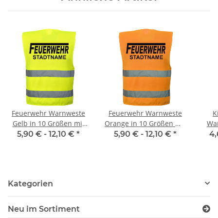
Feuerwehr Warnweste
Feuerwehr Warnweste
K
Gelb in 10 Größen mit
Orange in 10 Größen mit
War
Stadtnamen
Stadtnamen
5,90 € -
12,10 €
*
5,90 € -
12,10 €
*
4,
Kategorien
Neu im Sortiment