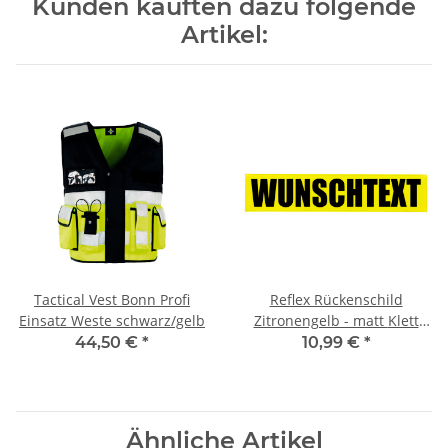
Kunden kauften dazu folgende
Artikel:
Tactical Vest Bonn Profi
Reflex Rückenschild
Einsatz Weste schwarz/gelb
Zitronengelb - matt Klett
38x8 cm mit
44,50 €
*
10,99 €
*
Wunschaufdruck
Ähnliche Artikel