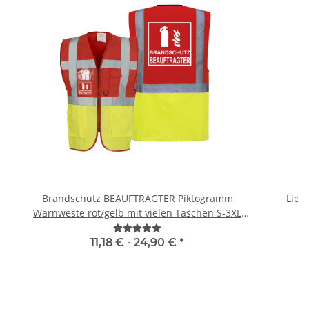
Brandschutz BEAUFTRAGTER Piktogramm
Lieb
Warnweste rot/gelb mit vielen Taschen S-3XL
W
"BRAND22 Linie"
11,18 € -
24,90 €
*