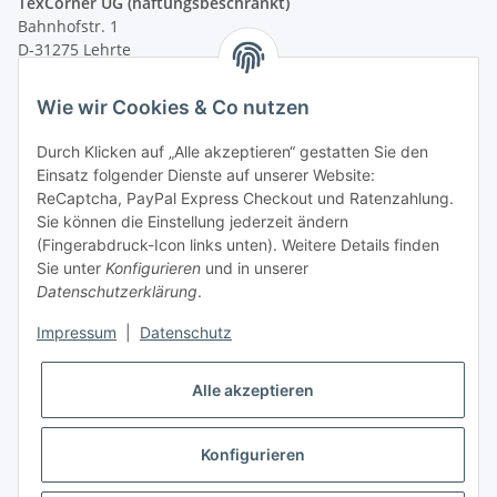
TexCorner UG (haftungsbeschränkt)
Bahnhofstr. 1
D-31275 Lehrte
Montag - Freitag
Wie wir Cookies & Co nutzen
von 09:00 - 13:00 Uhr
telefonisch erreichbar
Durch Klicken auf „Alle akzeptieren“ gestatten Sie den
Einsatz folgender Dienste auf unserer Website:
Tel: +49 (0) 5132 8230689
ReCaptcha, PayPal Express Checkout und Ratenzahlung.
Fax: +49 (0) 5132 8230693
Sie können die Einstellung jederzeit ändern
E-Mail:
mail@texcorner.de
(Fingerabdruck-Icon links unten). Weitere Details finden
Sie unter
Konfigurieren
und in unserer
Datenschutzerklärung
.
Impressum
|
Datenschutz
Vertrag widerrufen
Alle akzeptieren
Konfigurieren