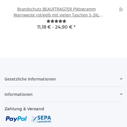
Brandschutz BEAUFTRAGTER Piktogramm
Feue
Warnweste rot/gelb mit vielen Taschen S-3XL
"BRAND22 Linie"
11,18 € -
24,90 €
*
Gesetzliche Informationen
Informationen
Zahlung & Versand