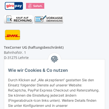
TexCorner UG (haftungsbeschränkt)
Bahnhofstr. 1
D-31275 Lehrte
Montag - Freitag
Wie wir Cookies & Co nutzen
von 09:00 - 13:00 Uhr
telefonisch erreichbar
Durch Klicken auf „Alle akzeptieren“ gestatten Sie den
Einsatz folgender Dienste auf unserer Website:
Tel: +49 (0) 5132 8230689
ReCaptcha, PayPal Express Checkout und Ratenzahlung.
Fax: +49 (0) 5132 8230693
Sie können die Einstellung jederzeit ändern
E-Mail:
mail@texcorner.de
(Fingerabdruck-Icon links unten). Weitere Details finden
Sie unter
Konfigurieren
und in unserer