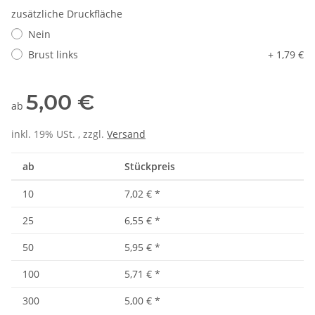
zusätzliche Druckfläche
Nein
Brust links
+ 1,79 €
5,00 €
ab
inkl. 19% USt. , zzgl.
Versand
ab
Stückpreis
10
7,02 €
*
25
6,55 €
*
50
5,95 €
*
100
5,71 €
*
300
5,00 €
*