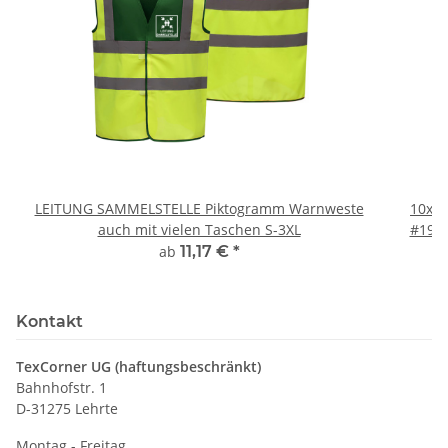
LEITUNG SAMMELSTELLE Piktogramm Warnweste
10x T
auch mit vielen Taschen S-3XL
#190 
ab
11,17 €
*
Kontakt
TexCorner UG (haftungsbeschränkt)
Bahnhofstr. 1
D-31275 Lehrte
Montag - Freitag