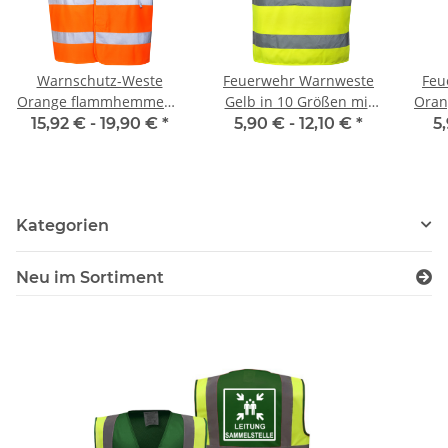
Warnschutz-Weste
Feuerwehr Warnweste
Feu
Orange flammhemmend
Gelb in 10 Größen mit
Oran
EN ISO 20471 Class 2
Stadtnamen
15,92 € -
19,90 €
*
5,90 € -
12,10 €
*
5
Norm EN14116 120g/m²
Kategorien
Neu im Sortiment