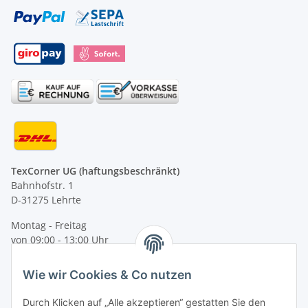
TexCorner UG (haftungsbeschränkt)
Bahnhofstr. 1
D-31275 Lehrte
Montag - Freitag
von 09:00 - 13:00 Uhr
telefonisch erreichbar
Wie wir Cookies & Co nutzen
Tel: +49 (0) 5132 8230689
Fax: +49 (0) 5132 8230693
Durch Klicken auf „Alle akzeptieren“ gestatten Sie den