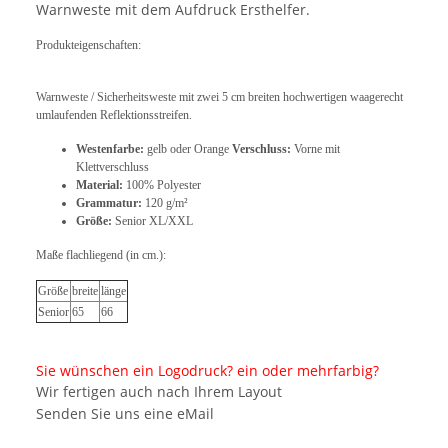
Warnweste mit dem Aufdruck Ersthelfer.
Produkteigenschaften:
Warnweste / Sicherheitsweste mit zwei 5 cm breiten hochwertigen waagerecht
umlaufenden Reflektionsstreifen.
Westenfarbe:
gelb oder Orange
Verschluss:
Vorne mit
Klettverschluss
Material:
100% Polyester
Grammatur:
120 g/m²
Größe:
Senior XL/XXL
Maße flachliegend (in cm.):
Größe
breite
länge
Senior
65
66
Sie wünschen ein Logodruck? ein oder mehrfarbig?
Wir fertigen auch nach Ihrem Layout
Senden Sie uns eine eMail