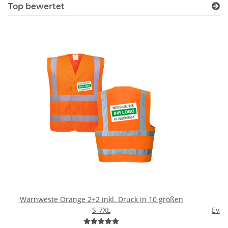
Top bewertet
Warnweste Orange 2+2 inkl. Druck in 10 größen
H
S-7XL