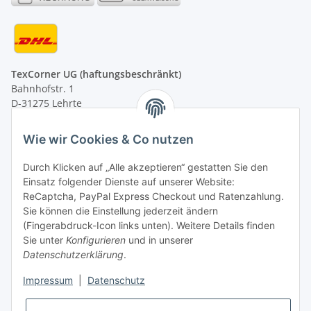
TexCorner UG (haftungsbeschränkt)
Bahnhofstr. 1
D-31275 Lehrte
Montag - Freitag
Wie wir Cookies & Co nutzen
von 09:00 - 13:00 Uhr
telefonisch erreichbar
Durch Klicken auf „Alle akzeptieren“ gestatten Sie den
Einsatz folgender Dienste auf unserer Website:
Tel: +49 (0) 5132 8230689
ReCaptcha, PayPal Express Checkout und Ratenzahlung.
Fax: +49 (0) 5132 8230693
Sie können die Einstellung jederzeit ändern
E-Mail:
mail@texcorner.de
(Fingerabdruck-Icon links unten). Weitere Details finden
Sie unter
Konfigurieren
und in unserer
Datenschutzerklärung
.
Impressum
|
Datenschutz