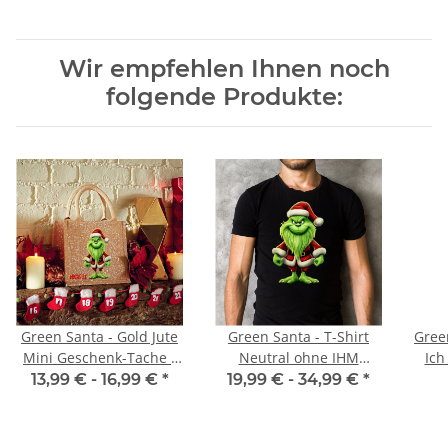
Wir empfehlen Ihnen noch
folgende Produkte:
Green Santa - Gold Jute
Green Santa - T-Shirt
Green
Mini Geschenk-Tache -
Neutral ohne IHM
Ich
mit Namen - Jute Tasche
Spruch
13,99 € -
16,99 €
*
19,99 € -
34,99 €
*
| Geschenktasche |
Dankeschön -
Geschenkidee - Wichteln