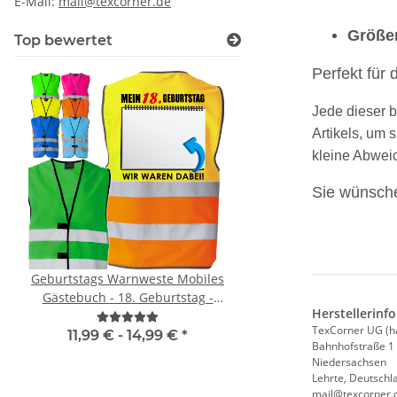
E-Mail:
mail@texcorner.de
Größe
Top bewertet
Perfekt für 
Jede dieser b
Artikels, um 
kleine Abwei
Sie wünsche
Geburtstags Warnweste Mobiles
Brandschutzhelfe
Gästebuch - 18. Geburtstag -
Evakuierungshelfer Pi
Herstellerinf
Wunschzahl - Neon Warnweste
Weste rot/gelb S
TexCorner UG (h
11,99 € -
14,99 €
*
11,18 € -
14,90
Bahnhofstraße 1
Niedersachsen
Lehrte, Deutschl
mail@texcorner.