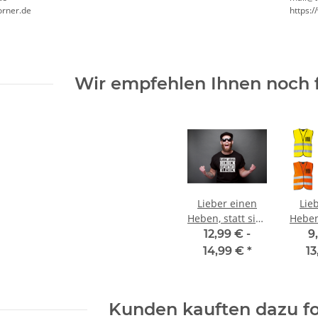
orner.de
https:
Wir empfehlen Ihnen noch 
Lieber einen
Lie
Heben, statt sich
Heben,
fest zu Kleben
fest
12,99 € -
9
T-Shirt JGA
Warn
14,99 €
*
13
Karneval
Ka
Mä
Kunden kauften dazu fo