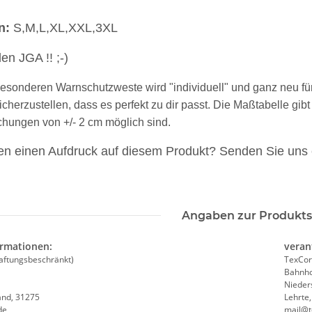
n:
S,M,L,XL,XXL,3XL
den JGA !! ;-)
esonderen Warnschutzweste wird "individuell" und ganz neu für
sicherzustellen, dass es perfekt zu dir passt. Die Maßtabelle gi
chungen von +/- 2 cm möglich sind.
n einen Aufdruck auf diesem Produkt? Senden Sie uns 
Angaben zur Produkts
r /
Korntex® - Kinderwarnweste -
Geburtstags 
ktogramm
Orange 3 größen
Gästebuch - 18. Geburtstag -
ormationen:
veran
-3XL
Wunschzahl 
aftungsbeschränkt)
TexCor
 €
*
1,95 € -
2,49 €
*
11,99 
Bahnho
Nieder
and, 31275
Lehrte
de
mail@t