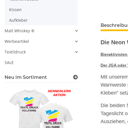
Kissen
Aufkleber
Beschreib
Malt Whiskey ®
Werbeartikel
Die Neon 
Textildruck
Bieraktiviste
SALE
Der JGA oder 
Mit unserem
Neu im Sortiment
Warnweste n
Kleben" set
Die beiden 
Tageslicht 
Ausziehen, d