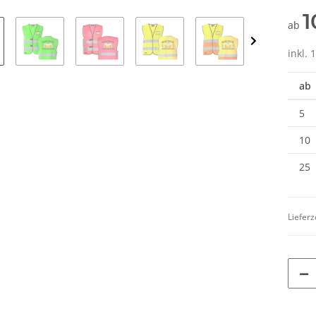
1
ab
inkl. 
ab
5
10
25
Lieferz