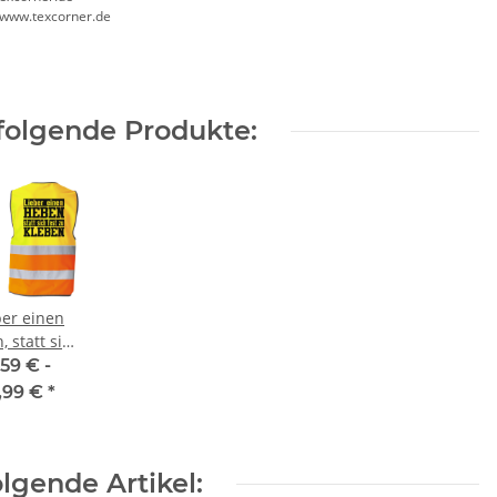
//www.texcorner.de
folgende Produkte:
ber einen
 statt sich
 zu Kleben
,59 € -
weste JGA,
,99 €
*
rneval,
nnertag
lgende Artikel: