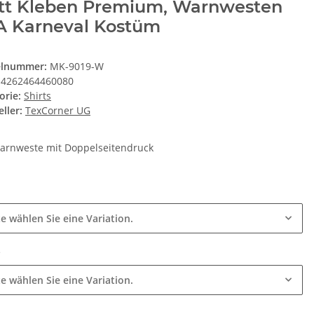
att Kleben Premium, Warnwesten
A Karneval Kostüm
elnummer:
MK-9019-W
4262464460080
orie:
Shirts
ller:
TexCorner UG
arnweste mit Doppelseitendruck
e
te wählen Sie eine Variation.
e
te wählen Sie eine Variation.