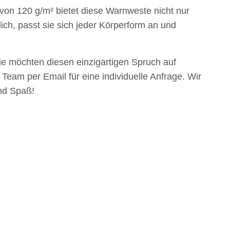
von 120 g/m² bietet diese Warnweste nicht nur
ich, passt sie sich jeder Körperform an und
rt Herren weiß,
LEITUNG SAMMELSTELLE
Fe
&C Inspire #190
Piktogramm Warnweste auch mit
e möchten diesen einzigartigen Spruch auf
ls mit EINER
vielen Taschen S-3XL
,90 €
*
ab
11,17 €
*
eam per Email für eine individuelle Anfrage. Wir
osition CMYK
und Spaß!