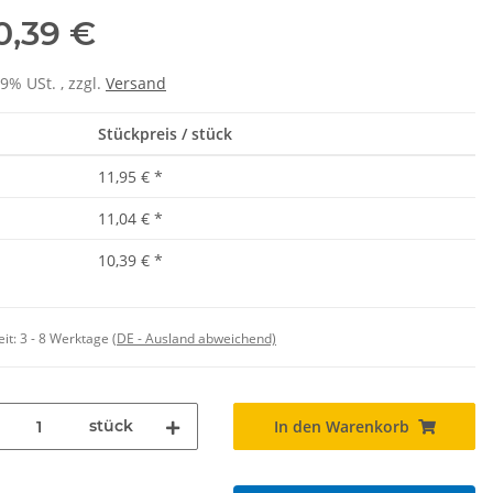
0,39 €
19% USt. , zzgl.
Versand
Stückpreis / stück
11,95 €
*
11,04 €
*
10,39 €
*
eit:
3 - 8 Werktage
(DE - Ausland abweichend)
stück
In den Warenkorb