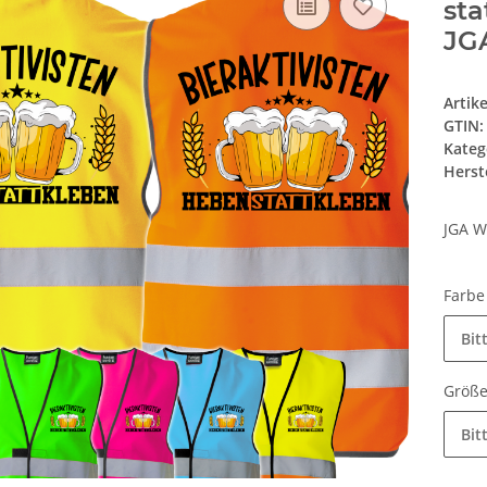
st
JG
Artik
GTIN:
Kateg
Herste
JGA W
Farb
Bit
Größ
Bit