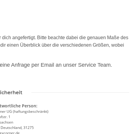
 dich angefertigt. Bitte beachte dabei die genauen Maße des
bt dir einen Überblick über die verschiedenen Größen, wobei
eine Anfrage per Email an unser Service Team.
icherheit
Warnweste Mobiles
Brandschutzhelfer /
Kor
Evakuierungshelfer Piktogramm
twortliche Person:
- Neon Warnweste
Weste rot/gelb S-3XL
ner UG (haftungsbeschränkt)
€ -
14,99 €
*
11,18 € -
14,90 €
*
fstr. 1
sachsen
, Deutschland, 31275
excorner.de