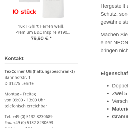
Hergestellt
Schutz, son
gewährleist
10x T-Shirt Herren weiß,
LEITUNG SAMMELS
Premium B&C Inspire #190
Piktogramm Warnweste
Machen Sie 
Rundhals mit EINER
vielen Taschen S
79,90 €
*
ab
11,17 €
*
einer NEONf
Druckposition CMYK
bringen nic
Kontakt
TexCorner UG (haftungsbeschränkt)
Eigenschaf
Bahnhofstr. 1
D-31275 Lehrte
Doppel
Zwei 5
Montag - Freitag
von 09:00 - 13:00 Uhr
Versch
telefonisch erreichbar
Materi
Tel: +49 (0) 5132 8230689
Gramm
Fax: +49 (0) 5132 8230693