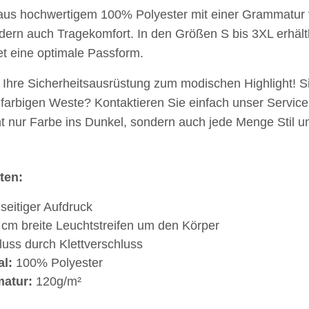
 aus hochwertigem 100% Polyester mit einer Grammatur 
dern auch Tragekomfort. In den Größen S bis 3XL erhältl
et eine optimale Passform.
TELLE
Feuerwehr Trinkflasche 5010
10x T-Shi
 auch mit
farbig 1000ml inkl.
Premium B
Ihre Sicherheitsausrüstung zum modischen Highlight! Si
-3XL
Wunschnamen
Rundha
7,99 € -
14,99 €
*
79
arbigen Weste? Kontaktieren Sie einfach unser Service T
Druckp
ht nur Farbe ins Dunkel, sondern auch jede Menge Stil 
ten:
seitiger Aufdruck
 cm breite Leuchtstreifen um den Körper
luss durch Klettverschluss
al:
100% Polyester
atur:
120g/m²