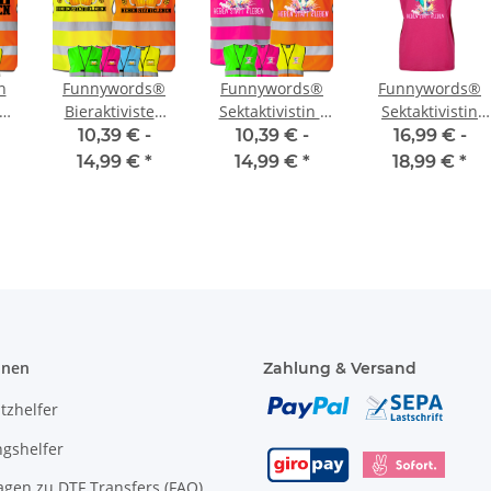
n
Funnywords®
Funnywords®
Funnywords®
Bieraktivisten
Sektaktivistin -
Sektaktivistin
N-
Heben statt
Heben statt
Heben statt
10,39 € -
10,39 € -
16,99 € -
n
Kleben
Kleben
Kleben Premium
14,99 €
*
14,99 €
*
18,99 €
*
l
Premium,
Premium,
Women T-Shirt
Warnwesten JGA
Warnwesten JGA
JGA , Karneval
Karneval
Karneval
Kostüm
onen
Zahlung & Versand
tzhelfer
gshelfer
agen zu DTF Transfers (FAQ)