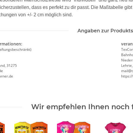
sicherzustellen, dass es perfekt zu dir passt. Die Maßtabelle gi
chungen von +/- 2 cm möglich sind.
Angaben zur Produkts
ormationen:
veran
aftungsbeschränkt)
TexCor
e Mobiles
Signalweste / Funktionsweste /
Brands
Bahnho
Warnweste Standard inkl.
Evakuierungs
Nieder
arnweste
Premium CMYK + weiß druck
Executive W
and, 31275
Lehrte
de
mail@t
vielen 
 €
*
ab
6,74 €
*
15,92 
orner.de
https:
Wir empfehlen Ihnen noch 