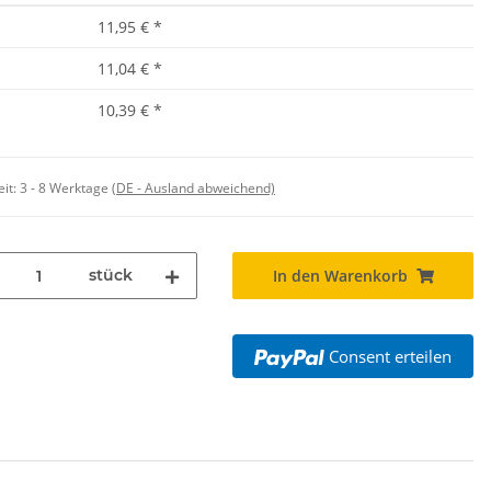
11,95 €
*
11,04 €
*
10,39 €
*
eit:
3 - 8 Werktage
(DE - Ausland abweichend)
stück
In den Warenkorb
Consent erteilen