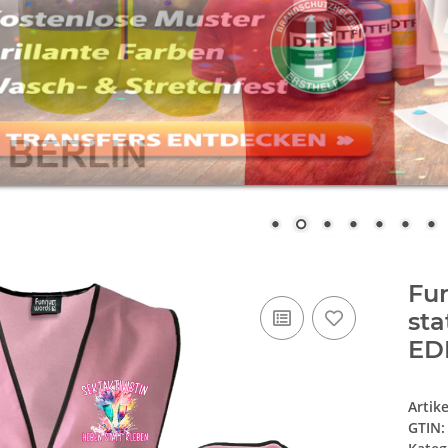
Fun
st
ED
Artik
GTIN: