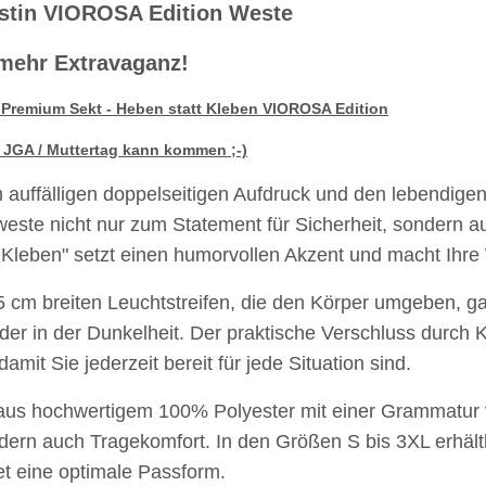
istin VIOROSA Edition Weste
mehr Extravaganz!
n Premium Sekt - Heben statt Kleben VIOROSA Edition
/ JGA / Muttertag kann kommen ;-)
 auffälligen doppelseitigen Aufdruck und den lebendigen
este nicht nur zum Statement für Sicherheit, sondern auc
 Kleben" setzt einen humorvollen Akzent und macht Ihre
5 cm breiten Leuchtstreifen, die den Körper umgeben, ga
oder in der Dunkelheit. Der praktische Verschluss durch 
amit Sie jederzeit bereit für jede Situation sind.
 aus hochwertigem 100% Polyester mit einer Grammatur 
weiß,
Feuerwehr Trinkflasche 5010
LEITUNG 
dern auch Tragekomfort. In den Größen S bis 3XL erhältl
e #190
farbig 1000ml inkl.
Piktogramm W
et eine optimale Passform.
NER
Wunschnamen
vielen 
7,99 € -
14,99 €
*
ab