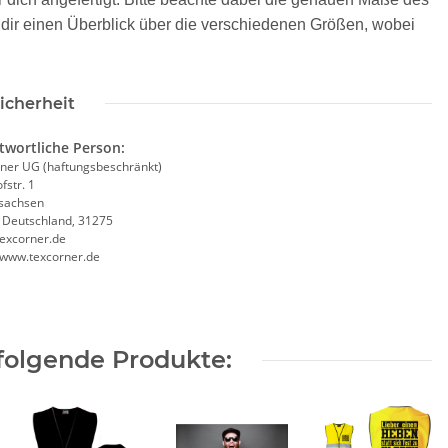
bt dir einen Überblick über die verschiedenen Größen, wobei
icherheit
twortliche Person:
ner UG (haftungsbeschränkt)
chutzhelfer
Geburtstags Warnweste Mobiles
Sig
fstr. 1
helfer Piktogramm
Gästebuch - 18. Geburtstag -
W
sachsen
este rot/gelb mit
Wunschzahl - Neon Warnweste
Pr
, Deutschland, 31275
excorner.de
Taschen S-3XL
€ -
19,90 €
*
11,99 € -
14,99 €
*
//www.texcorner.de
folgende Produkte: