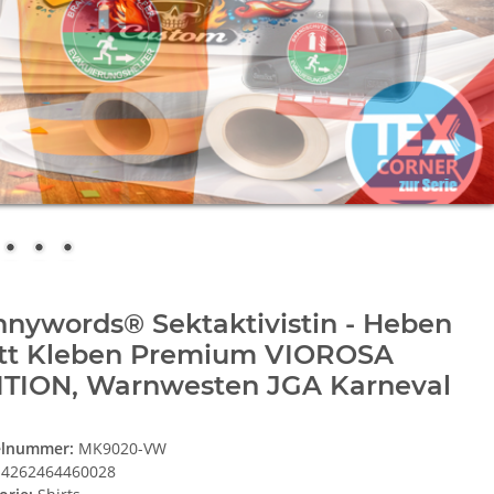
nywords® Sektaktivistin - Heben
att Kleben Premium VIOROSA
ITION, Warnwesten JGA Karneval
elnummer:
MK9020-VW
4262464460028