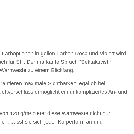
 Farboptionen in geilen Farben Rosa und Violett wird
h für Stil. Der markante Spruch "Sektaktivistin
 Warnweste zu einem Blickfang.
rantieren maximale Sichtbarkeit, egal ob bei
Klettverschluss ermöglicht ein unkompliziertes An- und
von 120 g/m² bietet diese Warnweste nicht nur
SAMMELSTELLE
10x T-Shirt Herren weiß,
Fe
ich, passt sie sich jeder Körperform an und
arnweste auch mit
Premium B&C Inspire #190
Taschen S-3XL
Rundhals mit EINER
11,17 €
*
79,90 €
*