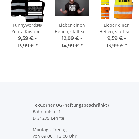
Funnywords®
Lieber einen
Lieber einen
Zebra Kostüm -
Heben, statt sich
Heben, statt sich
Warnweste
fest zu Kleben
fest zu Kleben
9,59 € -
12,99 € -
9,59 € -
schwarz JGA
T-Shirt JGA
Warnweste JGA,
13,99 €
*
14,99 €
*
13,99 €
*
Karneval
Karneval
Karneval,
Kostüm
Männertag
TexCorner UG (haftungsbeschränkt)
Bahnhofstr. 1
D-31275 Lehrte
Montag - Freitag
von 09:00 - 13:00 Uhr