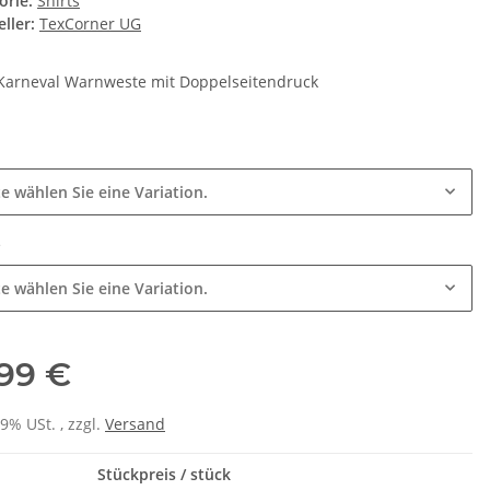
orie:
Shirts
ller:
TexCorner UG
 Karneval Warnweste mit Doppelseitendruck
e
te wählen Sie eine Variation.
e
te wählen Sie eine Variation.
,99 €
19% USt. , zzgl.
Versand
Stückpreis / stück