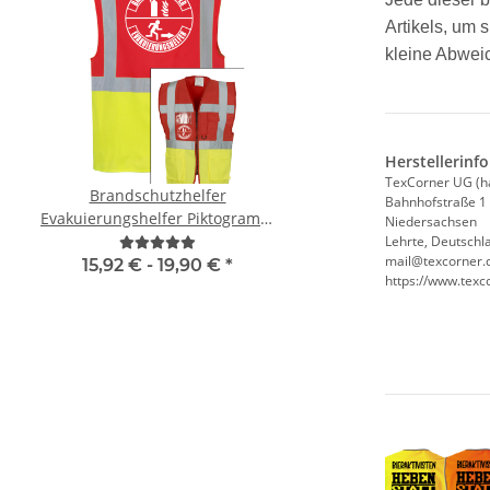
Artikels, um 
kleine Abwei
Herstellerinf
TexCorner UG (h
Brandschutzhelfer
Geburtstags Warnwest
Bahnhofstraße 1
Evakuierungshelfer Piktogramm
Gästebuch - 18. Geburtstag -
Niedersachsen
Executive Weste rot/gelb mit
Wunschzahl - Neon W
Lehrte, Deutschl
mail@texcorner.
vielen Taschen S-3XL
15,92 € -
19,90 €
*
11,99 € -
14,99
https://www.texc