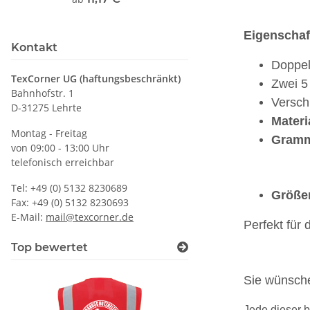
Druckposition C
Eigenschaf
Kontakt
Doppel
TexCorner UG (haftungsbeschränkt)
Zwei 5
Bahnhofstr. 1
Versch
D-31275 Lehrte
Materi
Montag - Freitag
Gramm
von 09:00 - 13:00 Uhr
telefonisch erreichbar
Tel: +49 (0) 5132 8230689
Größe
Fax: +49 (0) 5132 8230693
E-Mail:
mail@texcorner.de
Perfekt für 
Top bewertet
Sie wünsche
Jede dieser b