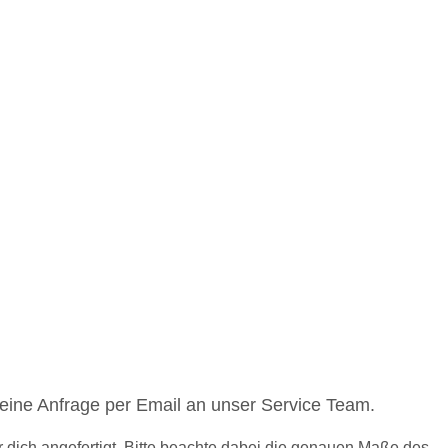
Druckposition CMYK
eine Anfrage per Email an unser Service Team.
 dich angefertigt. Bitte beachte dabei die genauen Maße des