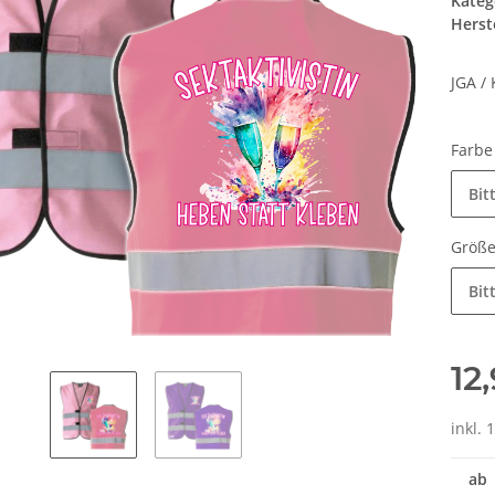
Kateg
Herste
JGA /
Farb
Bit
Größ
Bit
12
inkl. 
ab