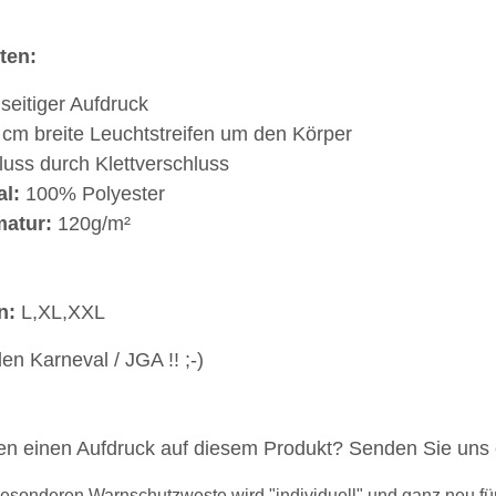
MYK
ten:
seitiger Aufdruck
 cm breite Leuchtstreifen um den Körper
luss durch Klettverschluss
al:
100% Polyester
atur:
120g/m²
n:
L,XL,XXL
den Karneval / JGA !! ;-)
n einen Aufdruck auf diesem Produkt? Senden Sie uns 
esonderen Warnschutzweste wird "individuell" und ganz neu für