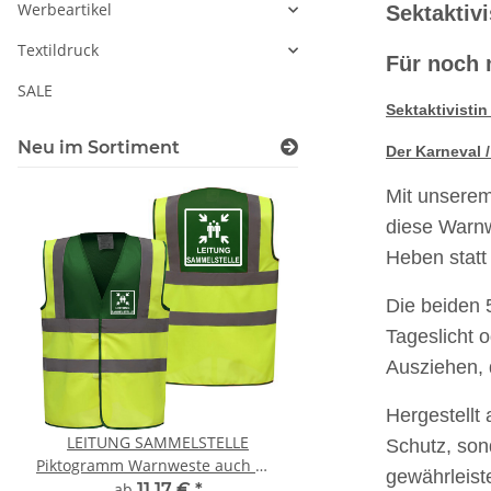
Werbeartikel
Sektaktiv
Textildruck
Für noch 
SALE
Sektaktivisti
Neu im Sortiment
Der Karneval 
Mit unserem
diese Warnw
Heben statt
Die beiden 
Tageslicht 
Ausziehen, d
Hergestellt
LEITUNG SAMMELSTELLE
10x T-Shirt Herren 
Schutz, son
Piktogramm Warnweste auch mit
Premium B&C Inspir
gewährleist
vielen Taschen S-3XL
Rundhals mit EI
ab
11,17 €
*
79,90 €
*