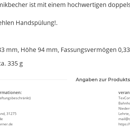
ikbecher ist mit einem hochwertigen doppels
.
ehlen Handspülung!.
weiß,
Feuerwehr Trinkflasche 5010
10x T-Shi
e #190
farbig 1000ml inkl.
Premium B
83 mm, Höhe 94 mm, Fassungsvermögen 0,33
NER
Wunschnamen
Rundha
7,99 € -
14,99 €
*
79
MYK
Druckp
ca. 335 g
Angaben zur Produkts
ormationen:
veran
aftungsbeschränkt)
TexCor
Bahnho
Nieder
and, 31275
Lehrte
de
mail@t
orner.de
https: