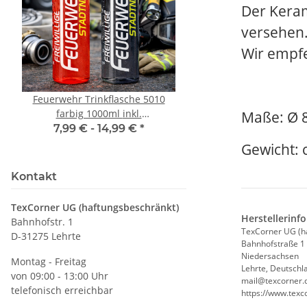
Der Keram
versehen
Wir empf
Feuerwehr Trinkflasche 5010
10x T-Shirt Herren 
farbig 1000ml inkl.
Premium B&C Inspir
Maße: Ø 
Wunschnamen
Rundhals mit EI
7,99 € -
14,99 €
*
79,90 €
*
Druckposition C
Gewicht: 
Kontakt
TexCorner UG (haftungsbeschränkt)
Herstellerinf
Bahnhofstr. 1
TexCorner UG (h
D-31275 Lehrte
Bahnhofstraße 1
Niedersachsen
Montag - Freitag
Lehrte, Deutschl
von 09:00 - 13:00 Uhr
mail@texcorner.
telefonisch erreichbar
https://www.texc