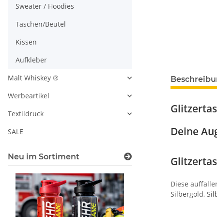
Sweater / Hoodies
Taschen/Beutel
Kissen
Aufkleber
Malt Whiskey ®
Beschreib
Werbeartikel
Glitzerta
Textildruck
Deine Aug
SALE
Neu im Sortiment
Glitzerta
Diese auffalle
Silbergold, Silb