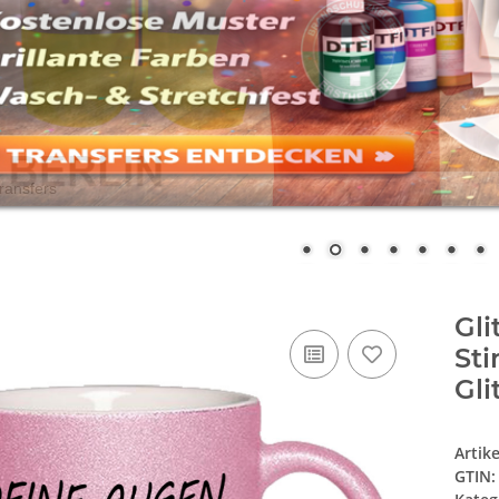
Gli
St
Gli
Artik
GTIN: