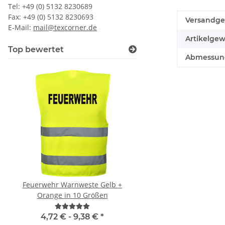
Tel: +49 (0) 5132 8230689
Fax: +49 (0) 5132 8230693
Versandge
E-Mail:
mail@texcorner.de
Artikelgew
Top bewertet
Abmessunge
Feuerwehr Warnweste Gelb +
Brandschutz BEAUF
Orange in 10 Größen
Piktogramm Warnweste
mit vielen Taschen
"BRAND22 Lini
4,72 € -
9,38 €
*
11,18 € -
24,90