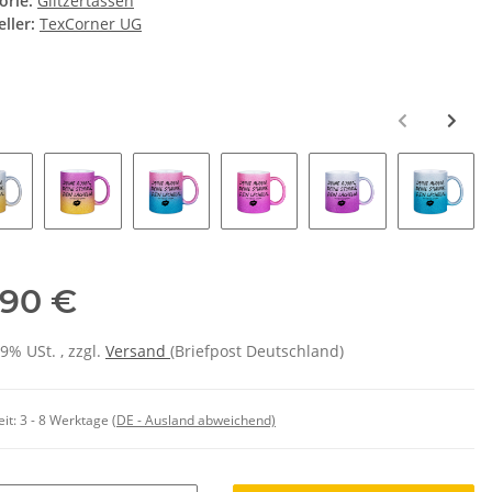
orie:
Glitzertassen
ller:
TexCorner UG
e
,90 €
19% USt. , zzgl.
Versand
(Briefpost Deutschland)
eit:
3 - 8 Werktage
(DE - Ausland abweichend)