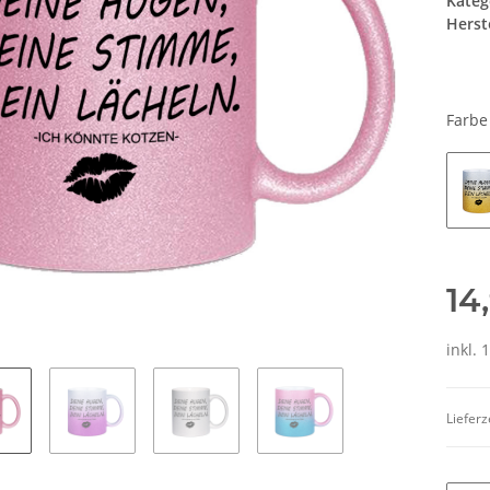
Kateg
Herste
Farb
14
inkl. 
Lieferz