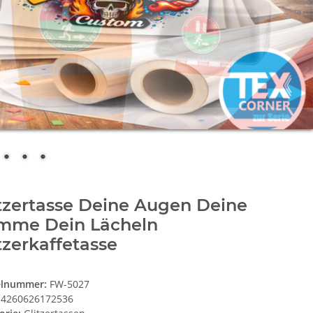
tzertasse Deine Augen Deine
imme Dein Lächeln
tzerkaffetasse
elnummer:
FW-5027
4260626172536