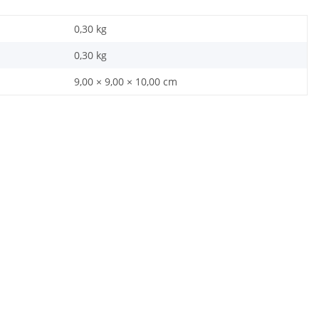
0,30 kg
0,30
kg
9,00 × 9,00 × 10,00 cm
Warnweste Gelb +
Brandschutz BEAUFTRAGTER
Y
Orange in 10 Größen
Piktogramm Warnweste rot/gelb
P
mit vielen Taschen S-3XL
Ta
"BRAND22 Linie"
€ -
9,38 €
*
11,18 € -
24,90 €
*