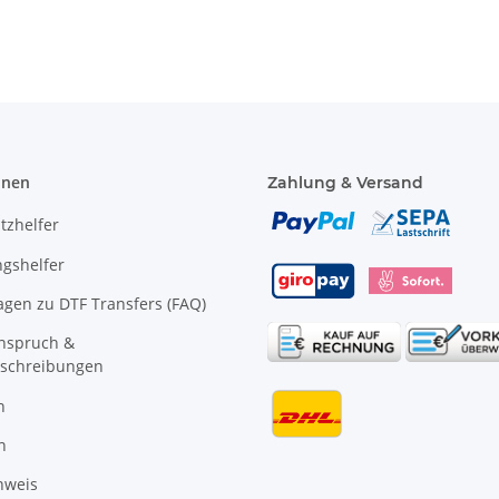
onen
Zahlung & Versand
tzhelfer
gshelfer
agen zu DTF Transfers (FAQ)
anspruch &
schreibungen
n
n
nweis