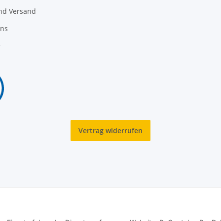
nd Versand
uns
r
Vertrag widerrufen
© Copyright TexCorner. All rights reserved.