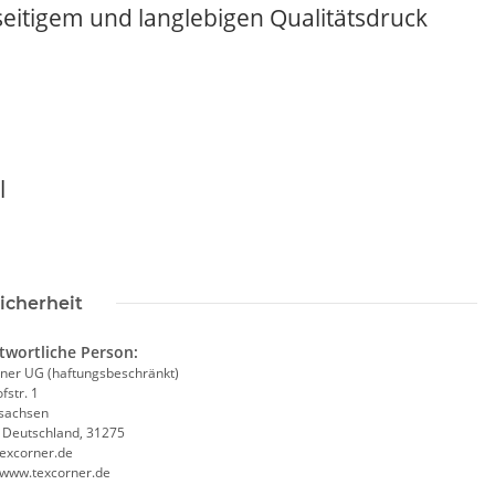
eitigem und langlebigen Qualitätsdruck
rt Herren weiß,
&C Inspire #190
l
ls mit EINER
,90 €
*
osition CMYK
icherheit
twortliche Person:
ner UG (haftungsbeschränkt)
fstr. 1
sachsen
, Deutschland, 31275
excorner.de
//www.texcorner.de