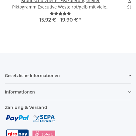
Brandschutzhelfer Evakuierungshelfer
Sig
Piktogramm Executive Weste rot/gelb mit vielen
Taschen S-3XL
15,92 € -
19,90 €
*
Gesetzliche Informationen
Informationen
Zahlung & Versand