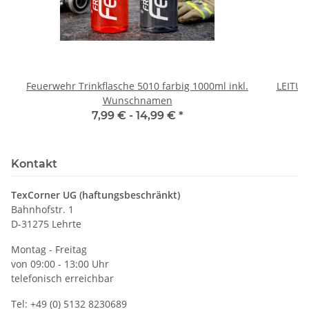
Feuerwehr Trinkflasche 5010 farbig 1000ml inkl.
LEITU
Wunschnamen
7,99 € -
14,99 €
*
Kontakt
TexCorner UG (haftungsbeschränkt)
Bahnhofstr. 1
D-31275 Lehrte
Montag - Freitag
von 09:00 - 13:00 Uhr
telefonisch erreichbar
Tel: +49 (0) 5132 8230689