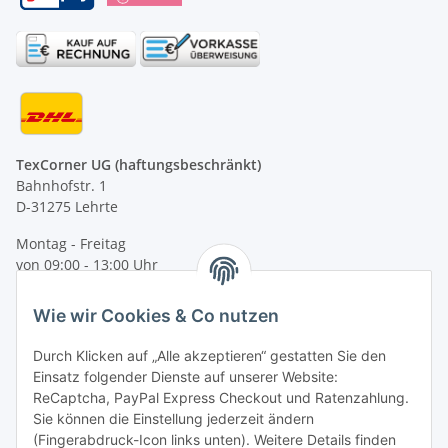
TexCorner UG (haftungsbeschränkt)
Bahnhofstr. 1
D-31275 Lehrte
Montag - Freitag
von 09:00 - 13:00 Uhr
telefonisch erreichbar
Wie wir Cookies & Co nutzen
Tel: +49 (0) 5132 8230689
Fax: +49 (0) 5132 8230693
Durch Klicken auf „Alle akzeptieren“ gestatten Sie den
E-Mail:
mail@texcorner.de
Einsatz folgender Dienste auf unserer Website:
ReCaptcha, PayPal Express Checkout und Ratenzahlung.
Sie können die Einstellung jederzeit ändern
(Fingerabdruck-Icon links unten). Weitere Details finden