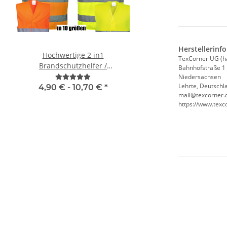
Herstellerinf
Hochwertige 2 in1
Signalweste / Funktio
TexCorner UG (h
Brandschutzhelfer /
Warnweste Standard ink
Bahnhofstraße 1
Evakuierungshelfer Warnweste
Premium CMYK + wei
Niedersachsen
Lehrte, Deutschl
in 10 größen
4,90 € -
10,70 €
*
ab
6,74 €
*
mail@texcorner.
https://www.texc