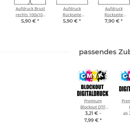
Aufdruck Brust
Aufdruck
Aufdruck
rechts 100x100
Rückseite
Rückseite
mm (zusendung
1.zeilig
280x200 mm
5,90 €
*
5,90 €
*
7,90 €
*
Vorlage per
(280x100mm)
(zusendung
email)
Vorlage per
email)
passendes Zu
Premium
Pre
Blockout DTF
Digitaldruck
Dig
3,21 € -
ab
CMYK
7,99 €
*