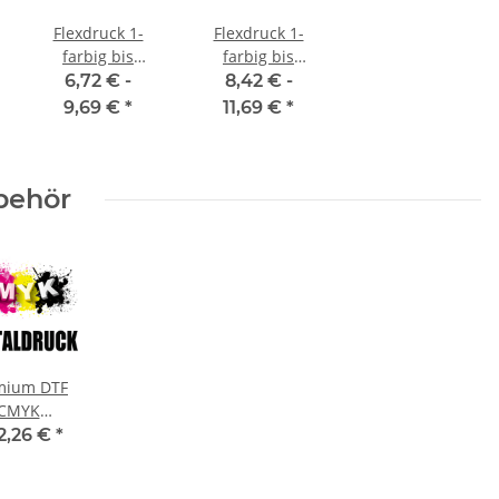
Flexdruck 1-
Flexdruck 1-
farbig bis
farbig bis
120x120 mm
300x200 mm
6,72 € -
8,42 € -
9,69 €
*
11,69 €
*
behör
mium DTF
CMYK
italdruck
2,26 €
*