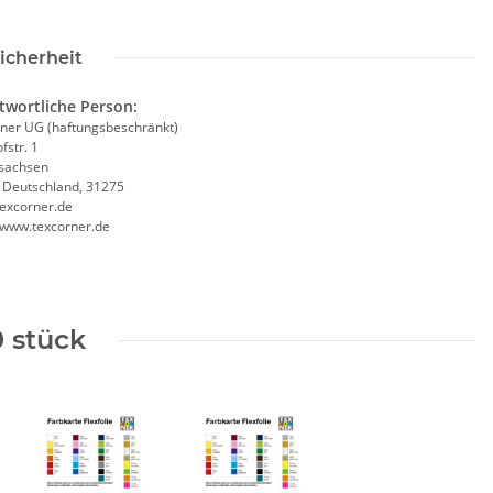
icherheit
twortliche Person:
rtige 2 in1
Signalweste / Funktionsweste /
ner UG (haftungsbeschränkt)
hutzhelfer /
Warnweste Standard inkl.
fstr. 1
 Warnweste
Premium CMYK + weiß druck
sachsen
, Deutschland, 31275
10 größen
 -
10,70 €
*
ab
6,74 €
*
excorner.de
//www.texcorner.de
0 stück