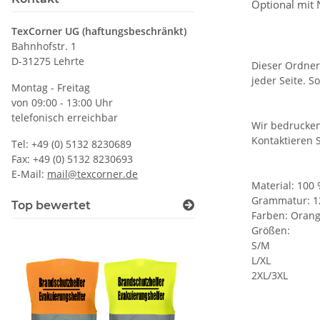
Optional mit
TexCorner UG (haftungsbeschränkt)
Bahnhofstr. 1
D-31275 Lehrte
Dieser Ordner
jeder Seite. S
Montag - Freitag
von 09:00 - 13:00 Uhr
telefonisch erreichbar
Wir bedrucken
Kontaktieren 
Tel: +49 (0) 5132 8230689
Fax: +49 (0) 5132 8230693
E-Mail:
mail@texcorner.de
Material: 100 
Grammatur: 1
Top bewertet
Farben: Orang
Größen:
S/M
L/XL
2XL/3XL