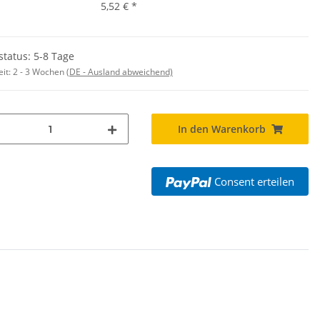
5,52 €
*
status: 5-8 Tage
eit:
2 - 3 Wochen
(DE - Ausland abweichend)
In den Warenkorb
Consent erteilen
rt Herren weiß,
&C Inspire #190
ls mit EINER
,90 €
*
osition CMYK