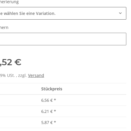
erierung
te wählen Sie eine Variation.
mern
ern
,52 €
19% USt. , zzgl.
Versand
Stückpreis
6,56 €
*
6,21 €
*
5,87 €
*