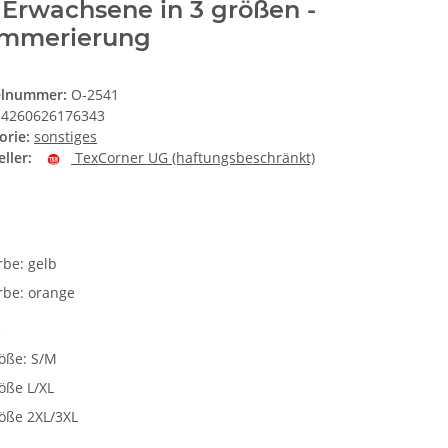
 Erwachsene in 3 größen -
mmerierung
elnummer:
O-2541
4260626176343
orie:
sonstiges
ller:
TexCorner UG (haftungsbeschränkt)
e
rbe: gelb
rbe: orange
e
öße: S/M
öße L/XL
öße 2XL/3XL