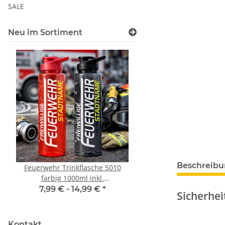
SALE
Neu im Sortiment
Beschreib
Feuerwehr Trinkflasche 5010
10x T-Shirt Herren 
farbig 1000ml inkl.
Premium B&C Inspir
Wunschnamen
Rundhals mit EI
7,99 € -
14,99 €
*
79,90 €
*
Sicherhe
Druckposition C
Kontakt