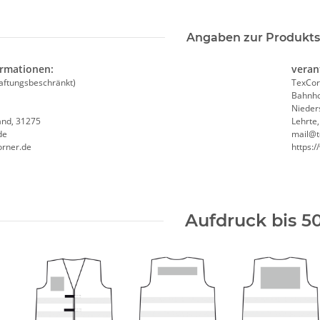
Angaben zur Produkts
ormationen:
veran
nsweste /
Zeugnis Tasse für Lehrer
Hochwe
aftungsbeschränkt)
TexCor
l.
Abschluss Geschenk
Brandsc
Bahnho
ß druck
Evakuierungshelfer
Nieder
and, 31275
Lehrte
in 
9,90 € -
12,90 €
*
4,90 €
de
mail@t
orner.de
https:
Aufdruck bis 5