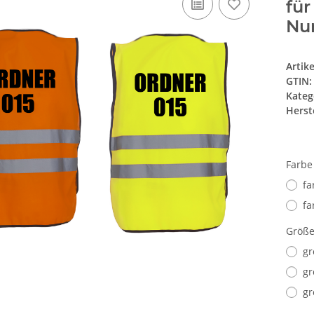
für
Nu
Artik
GTIN:
Kateg
Herste
Farb
fa
fa
Größ
gr
gr
gr