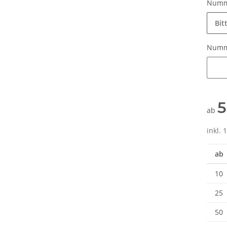
Numm
Bit
Num
Numm
5
ab
inkl. 
ab
10
25
50