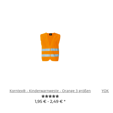
Korntex® - Kinderwarnweste - Orange 3 größen
YOKO 
1,95 € -
2,49 €
*