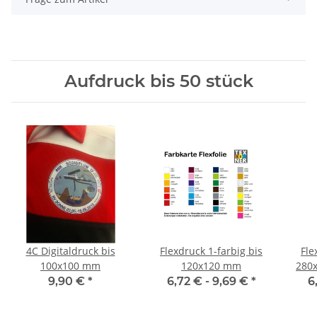
Aufdruck bis 50 stück
4C Digitaldruck bis
Flexdruck 1-farbig bis
Fle
100x100 mm
120x120 mm
280x
9,90 €
*
6,72 € -
9,69 €
*
6