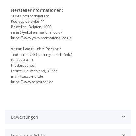
Herstellerinformationen:
YOKO International Ltd
Rue des Colonies 11
Bruxelles, Belgien, 1000
sales@yokointernational.co.uk
https://www.yokointernational.co.uk
verantwortliche Person:
TexCorner UG (haftungsbeschränkt)
Bahnhofstr. 1
Niedersachsen
Lehrte, Deutschland, 31275
mail@texcorner.de
https://www.texcorner.de
Bewertungen
Frage zum Artikel