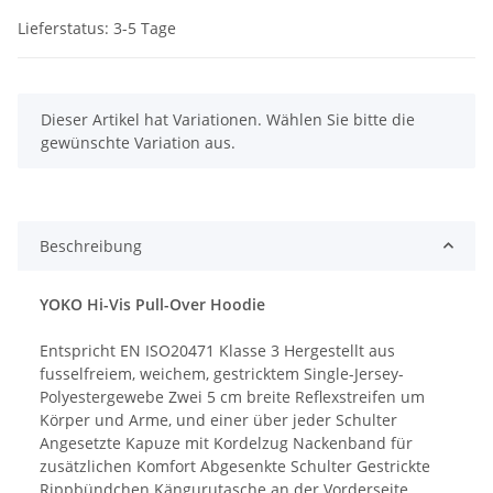
Lieferstatus: 3-5 Tage
x
Dieser Artikel hat Variationen. Wählen Sie bitte die
gewünschte Variation aus.
Beschreibung
YOKO Hi-Vis Pull-Over Hoodie
Entspricht EN ISO20471 Klasse 3 Hergestellt aus
fusselfreiem, weichem, gestricktem Single-Jersey-
Polyestergewebe Zwei 5 cm breite Reflexstreifen um
Körper und Arme, und einer über jeder Schulter
Angesetzte Kapuze mit Kordelzug Nackenband für
zusätzlichen Komfort Abgesenkte Schulter Gestrickte
Rippbündchen Kängurutasche an der Vorderseite