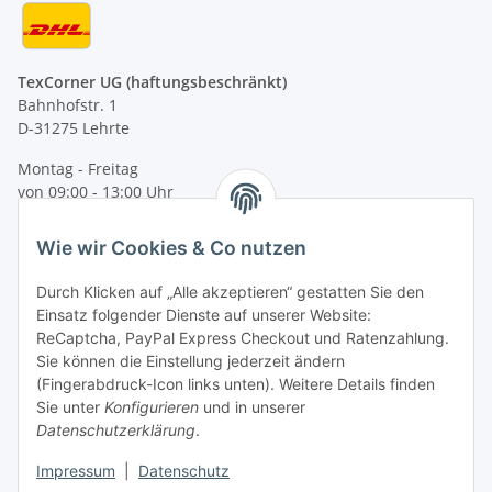
TexCorner UG (haftungsbeschränkt)
Bahnhofstr. 1
D-31275 Lehrte
Montag - Freitag
von 09:00 - 13:00 Uhr
telefonisch erreichbar
Wie wir Cookies & Co nutzen
Tel: +49 (0) 5132 8230689
Fax: +49 (0) 5132 8230693
Durch Klicken auf „Alle akzeptieren“ gestatten Sie den
E-Mail:
mail@texcorner.de
Einsatz folgender Dienste auf unserer Website:
ReCaptcha, PayPal Express Checkout und Ratenzahlung.
Sie können die Einstellung jederzeit ändern
(Fingerabdruck-Icon links unten). Weitere Details finden
Sie unter
Konfigurieren
und in unserer
Datenschutzerklärung
.
Impressum
|
Datenschutz