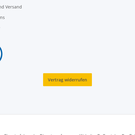
nd Versand
uns
r
Vertrag widerrufen
© Copyright TexCorner. All rights reserved.