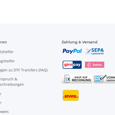
onen
Zahlung & Versand
tzhelfer
gshelfer
agen zu DTF Transfers (FAQ)
anspruch &
schreibungen
n
n
nweis