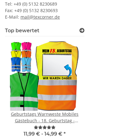
Tel: +49 (0) 5132 8230689
Fax: +49 (0) 5132 8230693
E-Mail:
mail@texcorner.de
Top bewertet
Geburtstags Warnweste Mobiles
Brandschutz BEAUF
Gästebuch - 18. Geburtstag -
Piktogramm Warnweste
Wunschzahl - Neon Warnweste
mit vielen Taschen
"BRAND22 Lini
11,99 € -
14,99 €
*
11,18 € -
24,90