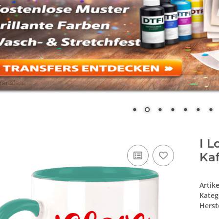
I L
Ka
Artik
Kateg
Herste