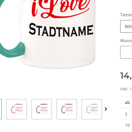
Tasse
Bit
Wuns
Wunsc
14
inkl. 
ab
2
10