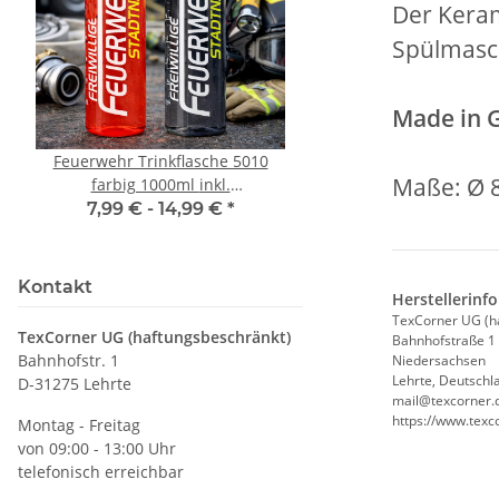
Der Keram
Spülmasch
Made in 
Feuerwehr Trinkflasche 5010
10x T-Shirt Herren 
Maße: Ø 
farbig 1000ml inkl.
Premium B&C Inspir
Wunschnamen
Rundhals mit EI
7,99 € -
14,99 €
*
79,90 €
*
Druckposition C
Kontakt
Herstellerinf
TexCorner UG (h
TexCorner UG (haftungsbeschränkt)
Bahnhofstraße 1
Bahnhofstr. 1
Niedersachsen
Lehrte, Deutschl
D-31275 Lehrte
mail@texcorner.
https://www.texc
Montag - Freitag
von 09:00 - 13:00 Uhr
telefonisch erreichbar