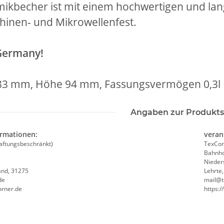
ikbecher ist mit einem hochwertigen und lang
inen- und Mikrowellenfest.
Germany!
weiß,
Feuerwehr Trinkflasche 5010
10x T-Shi
83 mm, Höhe 94 mm, Fassungsvermögen 0,3l
e #190
farbig 1000ml inkl.
Premium B
NER
Wunschnamen
Rundha
7,99 € -
14,99 €
*
79
MYK
Druckp
Angaben zur Produkts
ormationen:
veran
aftungsbeschränkt)
TexCor
Bahnho
Nieder
and, 31275
Lehrte
de
mail@t
orner.de
https: