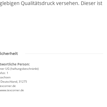
lebigen Qualitätsdruck versehen. Dieser ist
rt Herren weiß,
&C Inspire #190
ls mit EINER
,90 €
*
osition CMYK
icherheit
twortliche Person:
ner UG (haftungsbeschränkt)
fstr. 1
sachsen
, Deutschland, 31275
excorner.de
//www.texcorner.de