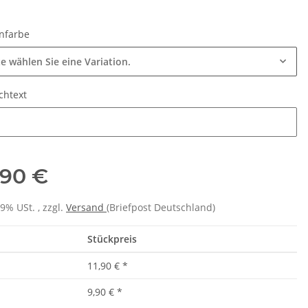
nfarbe
te wählen Sie eine Variation.
chtext
htext
,90 €
19% USt. , zzgl.
Versand
(Briefpost Deutschland)
Stückpreis
11,90 €
*
9,90 €
*