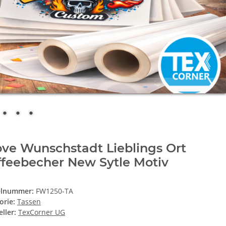
ove Wunschstadt Lieblings Ort
ffeebecher New Sytle Motiv
elnummer:
FW1250-TA
orie:
Tassen
ller:
TexCorner UG