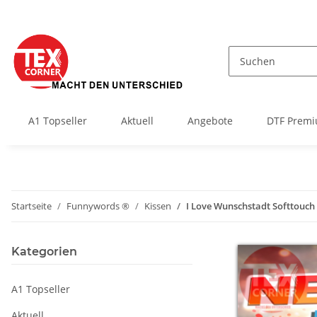
A1 Topseller
Aktuell
Angebote
DTF Premi
Startseite
Funnywords ®
Kissen
I Love Wunschstadt Softtouch 
Kategorien
A1 Topseller
Aktuell