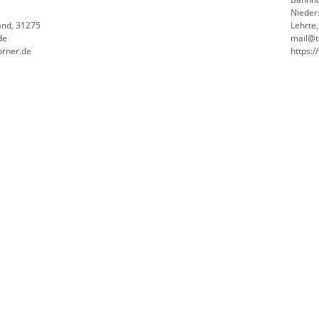
Nieder
and, 31275
Lehrte
de
mail@t
orner.de
https: