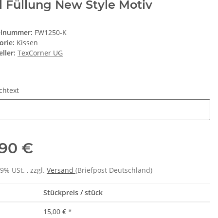
l Füllung New Style Motiv
elnummer:
FW1250-K
orie:
Kissen
ller:
TexCorner UG
chtext
htext
,90 €
19% USt. , zzgl.
Versand
(Briefpost Deutschland)
Stückpreis / stück
15,00 €
*