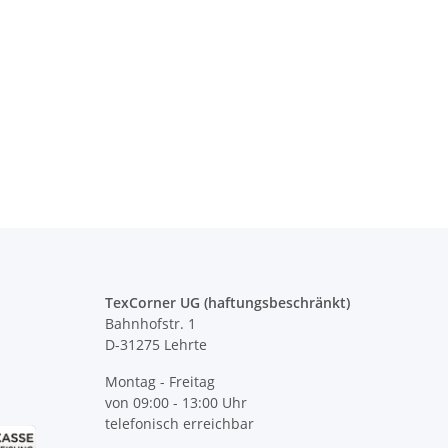
 Heben, statt sich
Geburtstags Warnweste Mobiles
Kor
en Warnweste JGA,
Gästebuch - 18. Geburtstag -
l, Männertag
Wunschzahl - Neon Warnweste
 -
13,99 €
*
11,99 € -
14,99 €
*
TexCorner UG (haftungsbeschränkt)
Bahnhofstr. 1
D-31275 Lehrte
Montag - Freitag
von 09:00 - 13:00 Uhr
telefonisch erreichbar