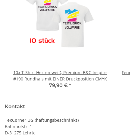
10x T-Shirt Herren weiß, Premium B&C Inspire
Feuerwe
#190 Rundhals mit EINER Druckposition CMYK
79,90 €
*
Kontakt
TexCorner UG (haftungsbeschränkt)
Bahnhofstr. 1
D-31275 Lehrte