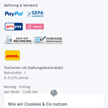
Zahlung & Versand
TexCorner UG (haftungsbeschränkt)
Bahnhofstr. 1
D-31275 Lehrte
Montag - Freitag
von 09:00 - 13:00 Uhr
telefonisch erreichbar
Wie wir Cookies & Co nutzen
Tel: +49 (0) 5132 8230689