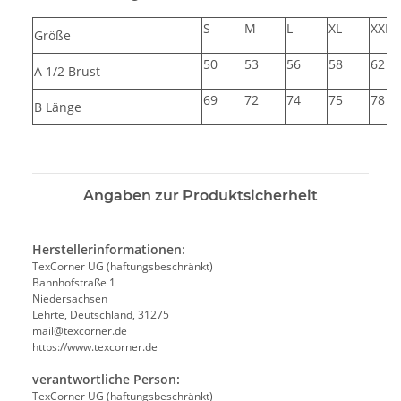
S
M
L
XL
XXL
Größe
50
53
56
58
62
A 1/2 Brust
69
72
74
75
78
B Länge
Angaben zur Produktsicherheit
Herstellerinformationen:
TexCorner UG (haftungsbeschränkt)
Bahnhofstraße 1
Niedersachsen
Lehrte, Deutschland, 31275
mail@texcorner.de
https://www.texcorner.de
verantwortliche Person:
TexCorner UG (haftungsbeschränkt)