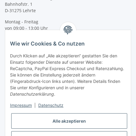
Bahnhofstr. 1
D-31275 Lehrte
Montag - Freitag
von 09:00 - 13:00 Uhr
telefonisch erreichbar
Wie wir Cookies & Co nutzen
Tel: +49 (0) 5132 8230689
Fax: +49 (0) 5132 8230693
Durch Klicken auf „Alle akzeptieren“ gestatten Sie den
E-Mail:
mail@texcorner.de
Einsatz folgender Dienste auf unserer Website:
ReCaptcha, PayPal Express Checkout und Ratenzahlung.
Sie können die Einstellung jederzeit ändern
(Fingerabdruck-Icon links unten). Weitere Details finden
Sie unter
Konfigurieren
und in unserer
Datenschutzerklärung
.
Impressum
|
Datenschutz
Vertrag widerrufen
Alle akzeptieren