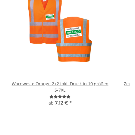
Warnweste Orange 2+2 inkl. Druck in 10 größen
Zeugn
S-7XL
ab
7,12 €
*