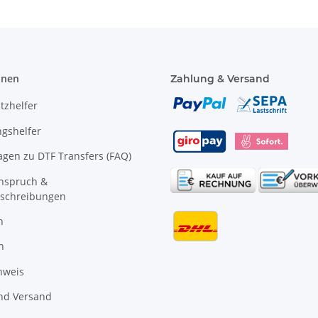
onen
Zahlung & Versand
tzhelfer
gshelfer
agen zu DTF Transfers (FAQ)
anspruch &
schreibungen
n
n
nweis
nd Versand