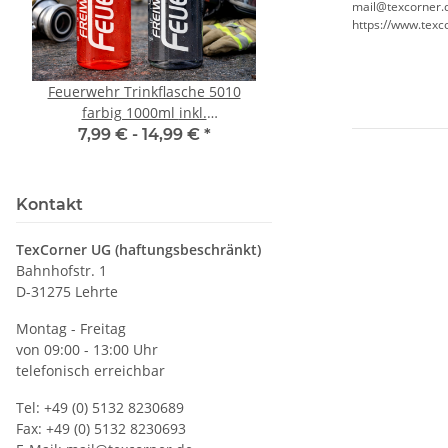
mail@texcorner.
https://www.texc
Feuerwehr Trinkflasche 5010
LEITUNG SAMMELS
farbig 1000ml inkl.
Piktogramm Warnweste
Wunschnamen
vielen Taschen S
7,99 € -
14,99 €
*
ab
11,17 €
*
Kontakt
TexCorner UG (haftungsbeschränkt)
Bahnhofstr. 1
D-31275 Lehrte
Montag - Freitag
von 09:00 - 13:00 Uhr
telefonisch erreichbar
Tel: +49 (0) 5132 8230689
Fax: +49 (0) 5132 8230693