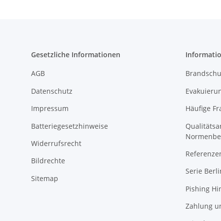
Gesetzliche Informationen
Informati
AGB
Brandschu
Datenschutz
Evakuierun
Impressum
Häufige Fr
Batteriegesetzhinweise
Qualitäts
Normenbe
Widerrufsrecht
Referenze
Bildrechte
Serie Berli
Sitemap
Pishing Hi
Zahlung u