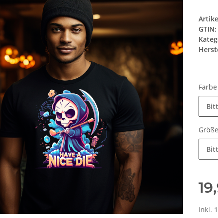
Artik
GTIN:
Kateg
Herste
Farb
Bit
Größ
Bit
19
inkl. 