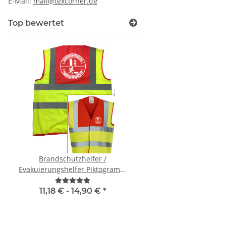
E-Mail:
mail@texcorner.de
Top bewertet
Brandschutzhelfer /
Lieber einen Heben, st
Evakuierungshelfer Piktogramm
fest zu Kleben Warnwe
Weste rot/gelb S-3XL
Karneval, Männer
11,18 € -
14,90 €
*
9,59 € -
13,99