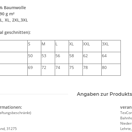
 % Baumwolle
90 g m²
L, XL, 2XL,3XL
l geschnitten):
S
M
L
XL
XXL
3XL
50
53
56
58
62
64
69
72
74
75
78
80
Angaben zur Produkts
ormationen:
veran
aftungsbeschränkt)
TexCor
Bahnho
Nieder
and, 31275
Lehrte