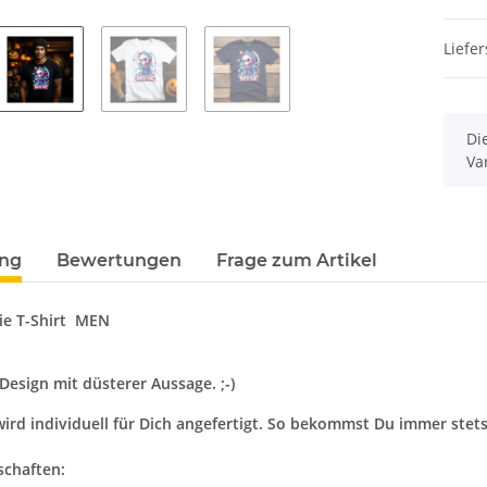
Liefer
x
Di
Va
ung
Bewertungen
Frage zum Artikel
ie T-Shirt MEN
Design mit düsterer Aussage. ;-)
 wird individuell für Dich angefertigt. So bekommst Du immer stets
schaften: