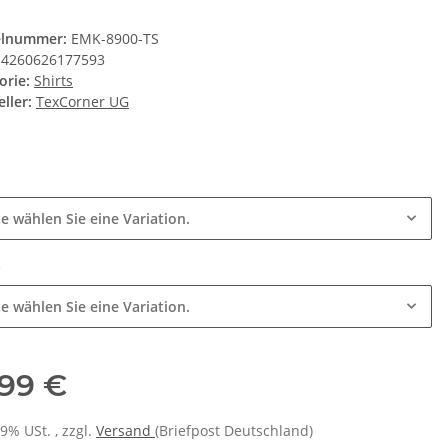
elnummer:
EMK-8900-TS
4260626177593
orie:
Shirts
ller:
TexCorner UG
e
te wählen Sie eine Variation.
e
te wählen Sie eine Variation.
,99 €
19% USt. , zzgl.
Versand
(Briefpost Deutschland)