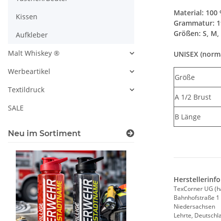
Material: 100
Kissen
Grammatur: 1
Größen: S, M, 
Aufkleber
Malt Whiskey ®
UNISEX (norma
Werbeartikel
Größe
Textildruck
A 1/2 Brust
SALE
B Länge
Neu im Sortiment
Herstellerinf
TexCorner UG (h
Bahnhofstraße 1
Niedersachsen
Lehrte, Deutschl