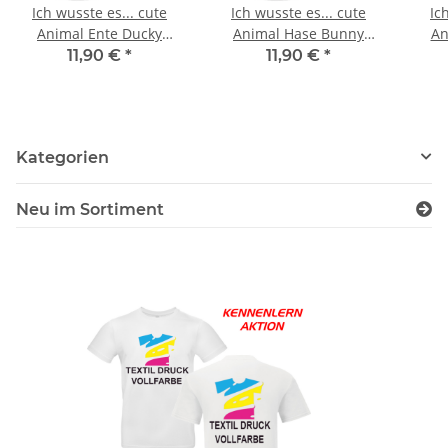
Ich wusste es... cute
Ich wusste es... cute
Ich
Animal Ente Ducky
Animal Hase Bunny
An
Design Büro Kaffee
Design Büro Kaffee
De
11,90 €
*
11,90 €
*
Teetasse
Teetasse
Kategorien
Neu im Sortiment