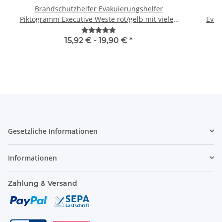
Brandschutzhelfer Evakuierungshelfer
H
Piktogramm Executive Weste rot/gelb mit vielen
Taschen S-3XL
15,92 € -
19,90 €
*
Gesetzliche Informationen
Informationen
Zahlung & Versand