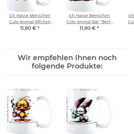
Ich Hasse Menschen
Ich Hasse Menschen
Ic
Cute Animal Äffchen
Cute Animal Bär "Bert"
Cu
"Tom" Teebecher -
Teebecher -
"E
11,90 €
*
11,90 €
*
Kaffeebecher
Kaffeebecher
Wir empfehlen Ihnen noch
folgende Produkte: