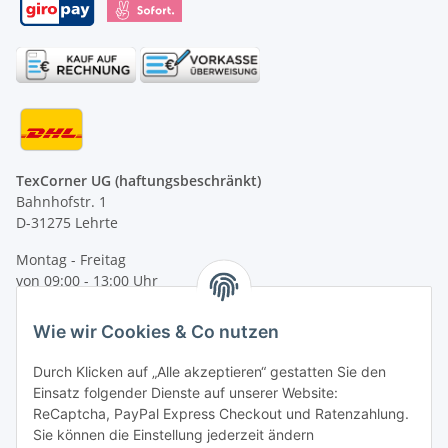
TexCorner UG (haftungsbeschränkt)
Bahnhofstr. 1
D-31275 Lehrte
Montag - Freitag
von 09:00 - 13:00 Uhr
telefonisch erreichbar
Wie wir Cookies & Co nutzen
Tel: +49 (0) 5132 8230689
Fax: +49 (0) 5132 8230693
Durch Klicken auf „Alle akzeptieren“ gestatten Sie den
E-Mail:
mail@texcorner.de
Einsatz folgender Dienste auf unserer Website:
ReCaptcha, PayPal Express Checkout und Ratenzahlung.
Sie können die Einstellung jederzeit ändern