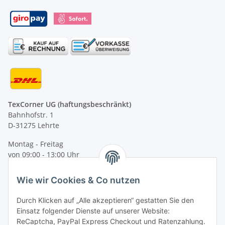
TexCorner UG (haftungsbeschränkt)
Bahnhofstr. 1
D-31275 Lehrte
Montag - Freitag
von 09:00 - 13:00 Uhr
telefonisch erreichbar
Wie wir Cookies & Co nutzen
Tel: +49 (0) 5132 8230689
Fax: +49 (0) 5132 8230693
Durch Klicken auf „Alle akzeptieren“ gestatten Sie den
E-Mail:
mail@texcorner.de
Einsatz folgender Dienste auf unserer Website:
ReCaptcha, PayPal Express Checkout und Ratenzahlung.