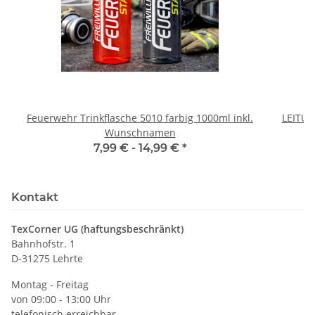
Feuerwehr Trinkflasche 5010 farbig 1000ml inkl.
LEITU
Wunschnamen
7,99 € -
14,99 €
*
Kontakt
TexCorner UG (haftungsbeschränkt)
Bahnhofstr. 1
D-31275 Lehrte
Montag - Freitag
von 09:00 - 13:00 Uhr
telefonisch erreichbar