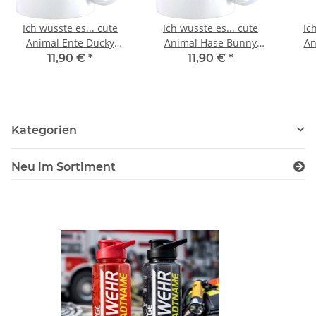
Ich wusste es... cute
Ich wusste es... cute
Ich
Animal Ente Ducky
Animal Hase Bunny
An
Design Büro Kaffee
Design Büro Kaffee
De
11,90 €
*
11,90 €
*
Teetasse
Teetasse
Kategorien
Neu im Sortiment