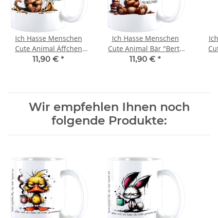
Ich Hasse Menschen
Ich Hasse Menschen
Ic
Cute Animal Äffchen
Cute Animal Bär "Bert"
Cu
"Tom" Teebecher -
Teebecher -
"E
11,90 €
*
11,90 €
*
Kaffeebecher
Kaffeebecher
Wir empfehlen Ihnen noch
folgende Produkte: