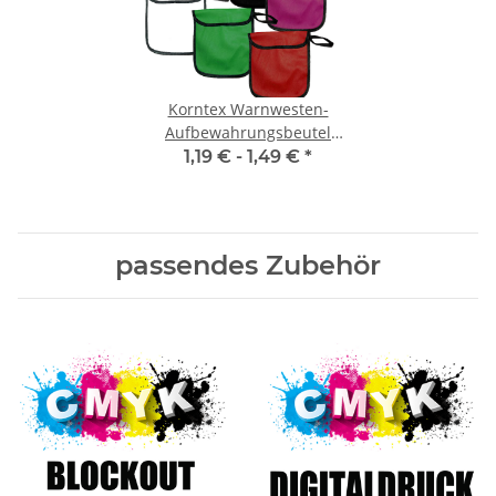
Korntex Warnwesten-
Aufbewahrungsbeutel
farbig
1,19 € -
1,49 €
*
passendes Zubehör