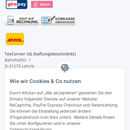
TexCorner UG (haftungsbeschränkt)
Bahnhofstr. 1
D-31275 Lehrte
Montag - Freitag
Wie wir Cookies & Co nutzen
von 09:00 - 13:00 Uhr
telefonisch erreichbar
Durch Klicken auf „Alle akzeptieren“ gestatten Sie den
Einsatz folgender Dienste auf unserer Website:
Tel: +49 (0) 5132 8230689
ReCaptcha, PayPal Express Checkout und Ratenzahlung.
Fax: +49 (0) 5132 8230693
Sie können die Einstellung jederzeit ändern
E-Mail:
mail@texcorner.de
(Fingerabdruck-Icon links unten). Weitere Details finden
Sie unter
Konfigurieren
und in unserer
Datenschutzerklärung
.