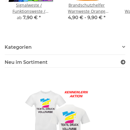
Signalweste /
Brandschutzhelfer
Funktionsweste /
Warnweste Orange
Wa
Warnweste Standard
unisize
u
ab
7,90 €
*
4,90 € -
9,90 €
*
inkl Druck
Kategorien
Neu im Sortiment