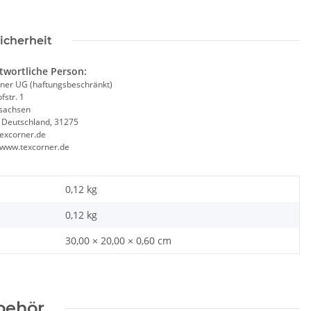
icherheit
twortliche Person:
ner UG (haftungsbeschränkt)
fstr. 1
sachsen
, Deutschland, 31275
excorner.de
//www.texcorner.de
0,12 kg
0,12
kg
30,00 × 20,00 × 0,60 cm
behör