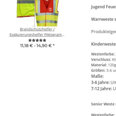
Jugend Feue
Warnweste s
Brandschutzhelfer /
Geburtstags Warnwest
Produkteige
Evakuierungshelfer Piktogramm
Gästebuch - 18. Geburtstag -
Weste rot/gelb S-3XL
Wunschzahl - Neon W
Kinderweste 
11,18 € -
14,90 €
*
11,99 € -
14,99
Westenfarbe:
Verschluss:
Kl
Material:
120g
Größen:
3-6 u
Maße:
3-6 Jahre:
Um
7-12 Jahre:
U
Senior Weste
Westenfarbe: