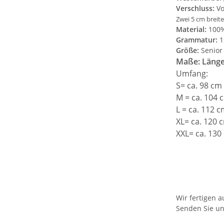
Verschluss:
Vo
Zwei 5 cm breit
Material:
100%
Grammatur:
1
Größe:
Senior
Maße: Länge
Umfang:
S= ca. 98 c
M = ca. 104
L = ca. 112 
XL= ca. 120
XXL= ca. 13
Wir fertigen 
Senden Sie un