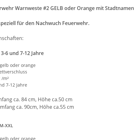
rwehr Warnweste #2 GELB oder Orange mit Stadtnamen
peziell für den Nachwuch Feuerwehr.
e Mobiles
Zeugnis Tasse für Lehrer
Brandsc
nschaften:
Abschluss Geschenk
Evakuierungs
arnweste
Weste r
3-6 und 7-12 Jahre
 €
*
9,90 € -
12,90 €
*
11,18 €
gelb oder orange
ettverschluss
 /m²
nd 7-12 Jahre
fang ca. 84 cm, Höhe ca.50 cm
mfang ca. 90cm, Höhe ca.55 cm
 M-XXL
gelb oder orange