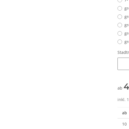
gr
gr
gr
gr
gr
Stad
Stadt
4
ab
he 5010
LEITUNG SAMMELSTELLE
10x T-Shi
inkl. 
Piktogramm Warnweste auch mit
Premium B
n
vielen Taschen S-3XL
Rundha
 €
*
ab
11,17 €
*
79
ab
Druckp
10