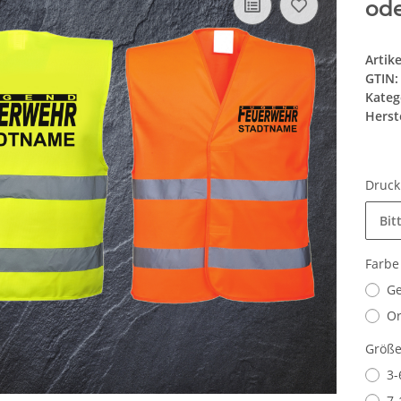
od
Artik
GTIN:
Kateg
Herste
Druc
Bit
Farb
Ge
O
Größ
3-
7-