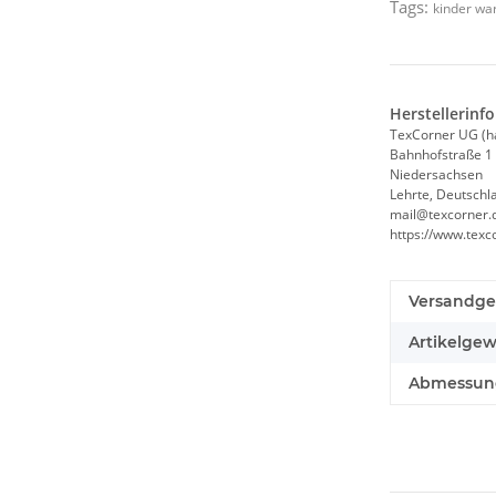
Tags:
kinder wa
Herstellerinf
TexCorner UG (h
Bahnhofstraße 1
Niedersachsen
Lehrte, Deutschl
mail@texcorner.
https://www.texc
Versandge
Artikelgew
Abmessunge