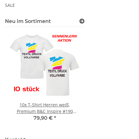
SALE
Neu im Sortiment
10x T-Shirt Herren weiß,
Feuerwehr Trinkflasc
Premium B&C Inspire #190
farbig 1000ml inkl.
Rundhals mit EINER
Wunschname
79,90 €
*
7,99 € -
14,99
Druckposition CMYK