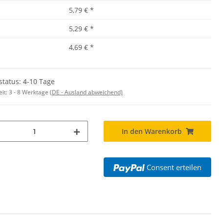
5,79 €
*
5,29 €
*
4,69 €
*
status: 4-10 Tage
eit:
3 - 8 Werktage
(DE - Ausland abweichend)
In den Warenkorb
Consent erteilen