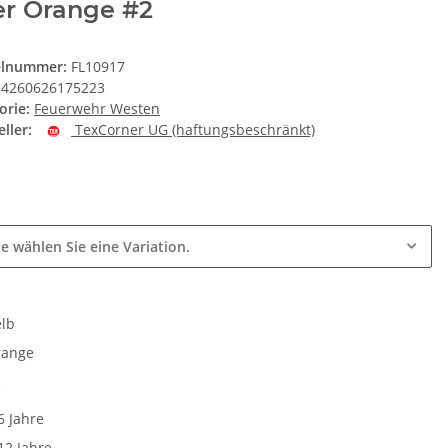
er Orange #2
elnummer:
FL10917
4260626175223
orie:
Feuerwehr Westen
ller:
TexCorner UG (haftungsbeschränkt)
k
te wählen Sie eine Variation.
e
lb
range
e
6 Jahre
12 Jahre