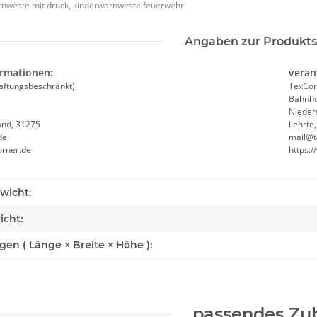
rnweste mit druck, kinderwarnweste feuerwehr
Angaben zur Produkts
ormationen:
veran
aftungsbeschränkt)
TexCor
Bahnho
Nieder
and, 31275
Lehrte
de
mail@t
orner.de
https:
wicht:
icht:
n ( Länge × Breite × Höhe ):
passendes Zu