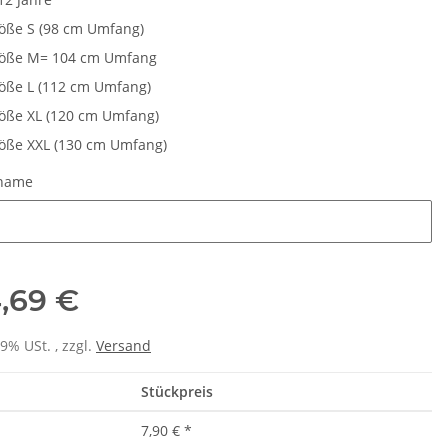
öße S (98 cm Umfang)
öße M= 104 cm Umfang
öße L (112 cm Umfang)
öße XL (120 cm Umfang)
öße XXL (130 cm Umfang)
tname
name
,69 €
rt Herren weiß,
Feuerwehr Trinkflasche 5010
19% USt. , zzgl.
Versand
&C Inspire #190
farbig 1000ml inkl.
Pikt
ls mit EINER
Wunschnamen
,90 €
*
7,99 € -
14,99 €
*
Stückpreis
osition CMYK
7,90 €
*