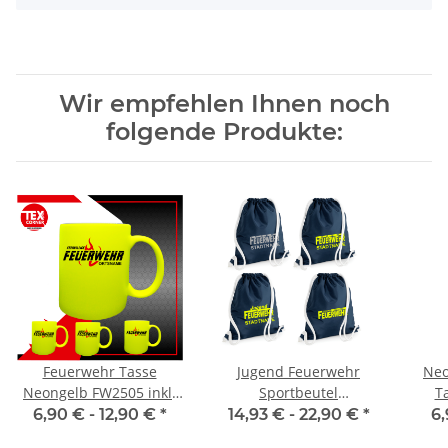
Wir empfehlen Ihnen noch
folgende Produkte:
Feuerwehr Tasse
Jugend Feuerwehr
Neo
Neongelb FW2505 inkl.
Sportbeutel
T
Wunschtext
inkl.Wunschname
6,90 € -
12,90 €
*
14,93 € -
22,90 €
*
6,