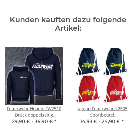
Kunden kauften dazu folgende
Artikel:
Feuerwehr Hoodie FW2510
Jugend Feuerwehr #2505
Druck doppelseitig
Sportbeutel
mehrfarbig
inkl.Wunschname
29,90 € -
36,90 €
*
14,93 € -
24,90 €
*