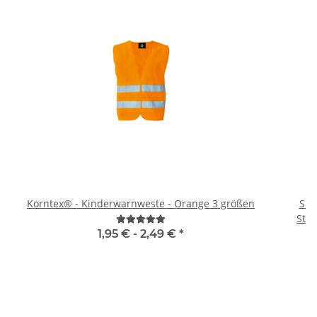
Korntex® - Kinderwarnweste - Orange 3 größen
Sig
1,95 € -
2,49 €
*