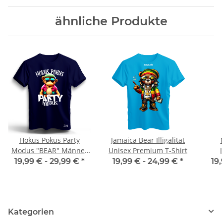
ähnliche Produkte
Hokus Pokus Party
Jamaica Bear Illigalität
Modus "BEAR" Männer
Unisex Premium T-Shirt
T-Shirt Malle Party
19,99 € -
29,99 €
*
19,99 € -
24,99 €
*
19
Kategorien