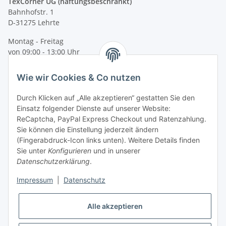
TexCorner UG (haftungsbeschränkt)
Bahnhofstr. 1
D-31275 Lehrte
Montag - Freitag
von 09:00 - 13:00 Uhr
telefonisch erreichbar
Wie wir Cookies & Co nutzen
Tel: +49 (0) 5132 8230689
Fax: +49 (0) 5132 8230693
Durch Klicken auf „Alle akzeptieren“ gestatten Sie den
E-Mail:
mail@texcorner.de
Einsatz folgender Dienste auf unserer Website:
ReCaptcha, PayPal Express Checkout und Ratenzahlung.
Sie können die Einstellung jederzeit ändern
(Fingerabdruck-Icon links unten). Weitere Details finden
Sie unter
Konfigurieren
und in unserer
Datenschutzerklärung
.
Impressum
|
Datenschutz
Vertrag widerrufen
Alle akzeptieren