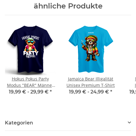
ähnliche Produkte
Hokus Pokus Party
Jamaica Bear Illigalität
Modus "BEAR" Männer
Unisex Premium T-Shirt
T-Shirt Malle Party
19,99 € -
29,99 €
*
19,99 € -
24,99 €
*
19
Kategorien