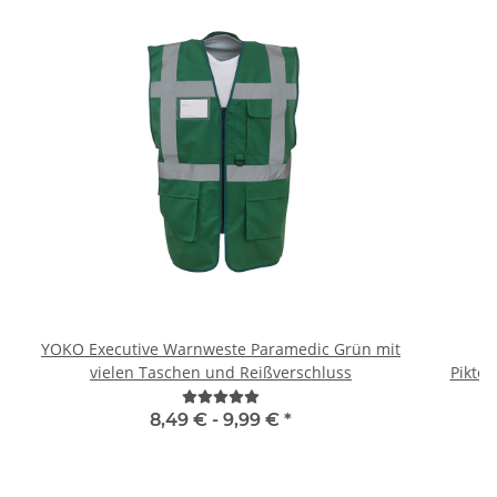
YOKO Executive Warnweste Paramedic Grün mit
B
vielen Taschen und Reißverschluss
Piktog
8,49 € -
9,99 €
*