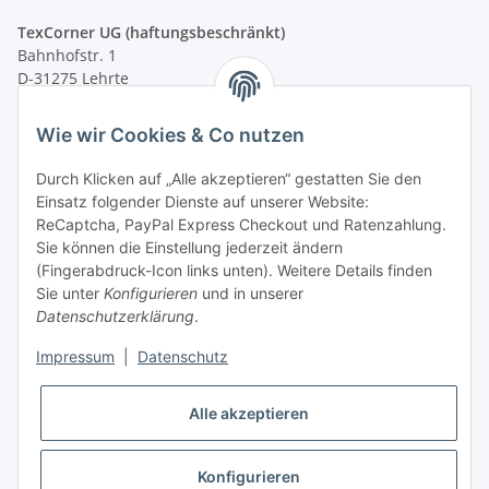
TexCorner UG (haftungsbeschränkt)
Bahnhofstr. 1
D-31275 Lehrte
Montag - Freitag
Wie wir Cookies & Co nutzen
von 09:00 - 13:00 Uhr
telefonisch erreichbar
Durch Klicken auf „Alle akzeptieren“ gestatten Sie den
Einsatz folgender Dienste auf unserer Website:
Tel: +49 (0) 5132 8230689
ReCaptcha, PayPal Express Checkout und Ratenzahlung.
Fax: +49 (0) 5132 8230693
Sie können die Einstellung jederzeit ändern
E-Mail:
mail@texcorner.de
(Fingerabdruck-Icon links unten). Weitere Details finden
Sie unter
Konfigurieren
und in unserer
Datenschutzerklärung
.
Impressum
|
Datenschutz
Vertrag widerrufen
Alle akzeptieren
Konfigurieren