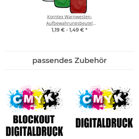
Korntex Warnwesten-
Aufbewahrungsbeutel
farbig
1,19 € -
1,49 €
*
passendes Zubehör