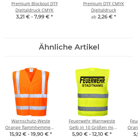
Premium Blockout DTF
Premium DTF CMYK
Digitaldruck CMYK
Digitaldruck
3,21 € -
7,99 €
*
ab
2,26 €
*
Ähnliche Artikel
Warnschutz-Weste
Feuerwehr Warnweste
Feu
Orange flammhemmend
Gelb in 10 Größen mit
Oran
EN ISO 20471 Class 2
Stadtnamen
15,92 € -
19,90 €
*
5,90 € -
12,10 €
*
5