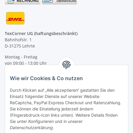
TexCorner UG (haftungsbeschränkt)
Bahnhofstr. 1
D-31275 Lehrte
Montag - Freitag
von 09:00 - 13:00 Uhr
telefonisch erreichbar
Wie wir Cookies & Co nutzen
Tel: +49 (0) 5132 8230689
Fax: +49 (0) 5132 8230693
Durch Klicken auf „Alle akzeptieren“ gestatten Sie den
E-Mail:
mail@texcorner.de
Einsatz folgender Dienste auf unserer Website:
ReCaptcha, PayPal Express Checkout und Ratenzahlung.
Sie können die Einstellung jederzeit ändern
(Fingerabdruck-Icon links unten). Weitere Details finden
Sie unter
Konfigurieren
und in unserer
Datenschutzerklärung
.