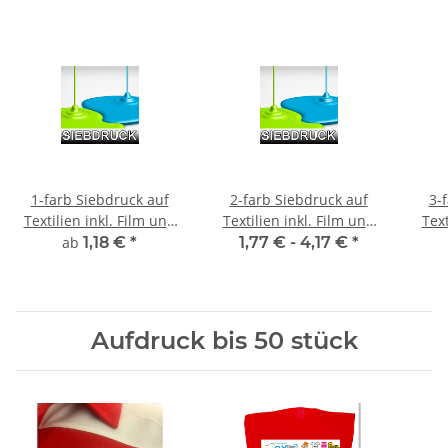
1-farb Siebdruck auf
2-farb Siebdruck auf
3-
Textilien inkl. Film und
Textilien inkl. Film und
Text
Sieberstellung
Sieberstellung
ab
1,18 €
*
1,77 € -
4,17 €
*
Aufdruck bis 50 stück