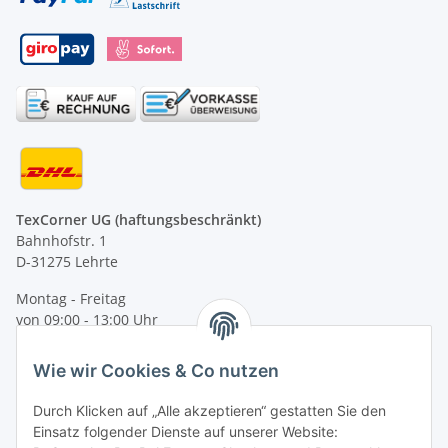
TexCorner UG (haftungsbeschränkt)
Bahnhofstr. 1
D-31275 Lehrte
Montag - Freitag
von 09:00 - 13:00 Uhr
telefonisch erreichbar
Wie wir Cookies & Co nutzen
Tel: +49 (0) 5132 8230689
Fax: +49 (0) 5132 8230693
Durch Klicken auf „Alle akzeptieren“ gestatten Sie den
E-Mail:
mail@texcorner.de
Einsatz folgender Dienste auf unserer Website: