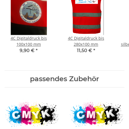
4C Digitaldruck bis
4C Digitaldruck bis
100x100 mm
280x100 mm
silb
9,90 €
*
11,50 €
*
passendes Zubehör