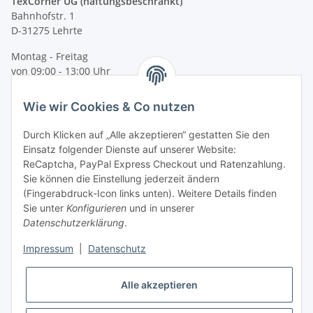
TexCorner UG (haftungsbeschränkt)
Bahnhofstr. 1
D-31275 Lehrte
Montag - Freitag
von 09:00 - 13:00 Uhr
telefonisch erreichbar
Wie wir Cookies & Co nutzen
Tel: +49 (0) 5132 8230689
Fax: +49 (0) 5132 8230693
Durch Klicken auf „Alle akzeptieren“ gestatten Sie den
E-Mail:
mail@texcorner.de
Einsatz folgender Dienste auf unserer Website:
ReCaptcha, PayPal Express Checkout und Ratenzahlung.
Sie können die Einstellung jederzeit ändern
(Fingerabdruck-Icon links unten). Weitere Details finden
Sie unter
Konfigurieren
und in unserer
Datenschutzerklärung
.
Impressum
|
Datenschutz
Vertrag widerrufen
Alle akzeptieren