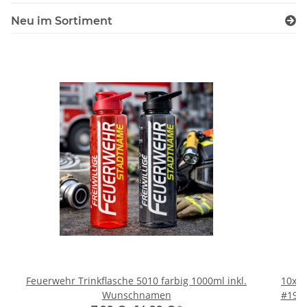
Neu im Sortiment
Feuerwehr Trinkflasche 5010 farbig 1000ml inkl.
10x T
Wunschnamen
#190 