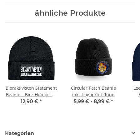
ähnliche Produkte
Bieraktivisten Statement
Circular Patch Beanie
Lec
Beanie – Bier Humor für
inkl. Logoprint Rund
kalte Tage
Win
12,90 €
*
5,99 € -
8,99 €
*
Kategorien