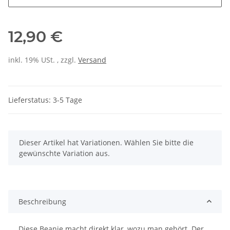
12,90 €
inkl. 19% USt. , zzgl.
Versand
Lieferstatus: 3-5 Tage
x
Dieser Artikel hat Variationen. Wählen Sie bitte die
gewünschte Variation aus.
Beschreibung
Diese Beanie macht direkt klar, wozu man gehört. Der