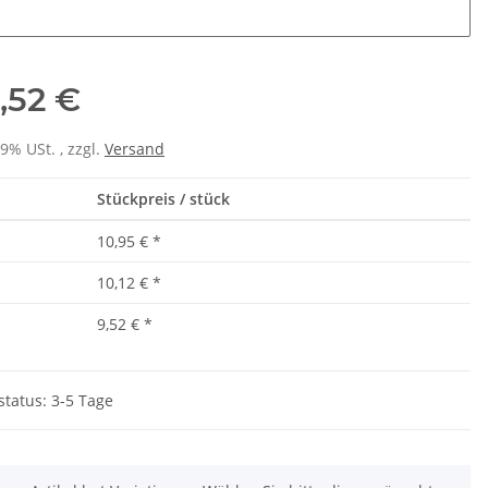
hname (max. 15 zeichen) (wird nur gedruckt bei vorheriger Auswa
,52 €
19% USt. , zzgl.
Versand
Stückpreis / stück
10,95 €
*
10,12 €
*
9,52 €
*
status: 3-5 Tage