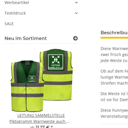
Werbeartikel
Textildruck
SALE
Beschreib
Neu im Sortiment
Diese Warnwes
zwei frisch g
jede Weste zu
Ob auf dem Fe
lustige Warnwe
Streifen mach
Die Weste ist
ist sie für D
Diese Funnywor
LEITUNG SAMMELSTELLE
10x T-Shirt Herren 
Veranstaltung
Piktogramm Warnweste auch mit
Premium B&C Inspir
vielen Taschen S-3XL
Rundhals mit EI
ab
11,17 €
*
79,90 €
*