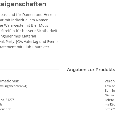
teigenschaften
MYK
e passend für Damen und Herren
bar mit individuellem Namen
üne Warnweste mit Bier Motiv
 Streifen für bessere Sichtbarkeit
 angenehmes Material
val, Party, JGA, Vatertag und Events
tatement mit Club Charakter
Angaben zur Produkts
ormationen:
veran
aftungsbeschränkt)
TexCor
Bahnho
Nieder
and, 31275
Lehrte
de
mail@t
orner.de
https: