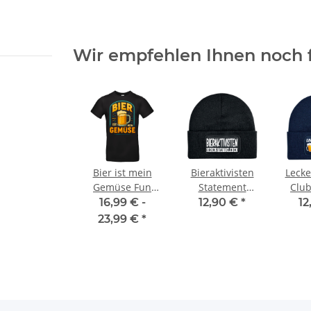
Wir empfehlen Ihnen noch 
nsweste /
Hochwertige 2 in1
Geburtstags 
l.
Brandschutzhelfer /
Gästebuch - 18. Geburtstag -
ß druck
Evakuierungshelfer Warnweste
Wunschzahl 
in 10 größen
4,90 € -
10,70 €
*
11,99 
Bier ist mein
Bieraktivisten
Lecke
Gemüse Fun
Statement
Club
Spass Unisex
Beanie – Bier
L
16,99 € -
12,90 €
*
12
Shirt S-5XL QR-
Humor für kalte
Winte
23,99 €
*
Code Shirt
Tage
echte