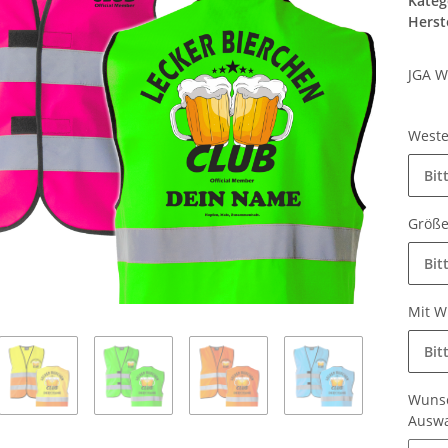
Kateg
Herste
JGA W
West
Bit
Größ
Bit
Mit 
Bit
Wunsc
Ausw