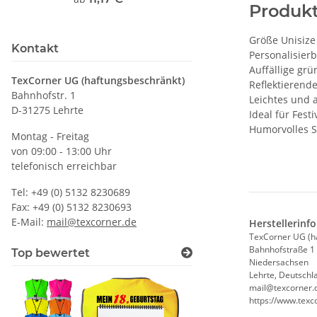
Produk
Druckposition C
Größe Unisiz
Kontakt
Personalisier
Auffällige gr
TexCorner UG (haftungsbeschränkt)
Reflektierende
Bahnhofstr. 1
Leichtes und
D-31275 Lehrte
Ideal für Festi
Humorvolles S
Montag - Freitag
von 09:00 - 13:00 Uhr
telefonisch erreichbar
Tel: +49 (0) 5132 8230689
Fax: +49 (0) 5132 8230693
E-Mail:
mail@texcorner.de
Herstellerinf
TexCorner UG (h
Bahnhofstraße 1
Top bewertet
Niedersachsen
Lehrte, Deutschl
mail@texcorner.
https://www.texc