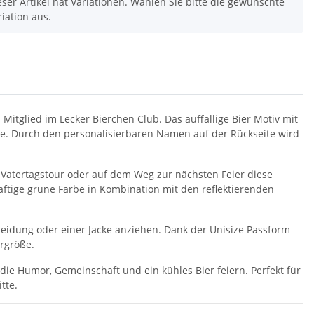
eser Artikel hat Variationen. Wählen Sie bitte die gewünschte
riation aus.
itglied im Lecker Bierchen Club. Das auffällige Bier Motiv mit
ne. Durch den personalisierbaren Namen auf der Rückseite wird
 Vatertagstour oder auf dem Weg zur nächsten Feier diese
kräftige grüne Farbe in Kombination mit den reflektierenden
Kleidung oder einer Jacke anziehen. Dank der Unisize Passform
rgröße.
die Humor, Gemeinschaft und ein kühles Bier feiern. Perfekt für
SAMMELSTELLE
10x T-Shirt Herren weiß,
Fe
tte.
arnweste auch mit
Premium B&C Inspire #190
Taschen S-3XL
Rundhals mit EINER
11,17 €
*
79,90 €
*