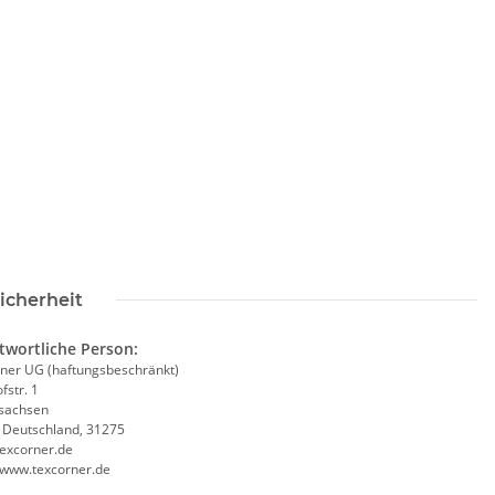
Druckposition CMYK
icherheit
twortliche Person:
ner UG (haftungsbeschränkt)
fstr. 1
sachsen
, Deutschland, 31275
excorner.de
//www.texcorner.de