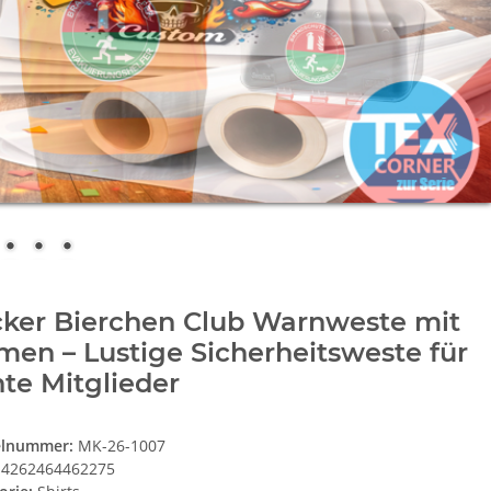
cker Bierchen Club Warnweste mit
en – Lustige Sicherheitsweste für
te Mitglieder
elnummer:
MK-26-1007
4262464462275