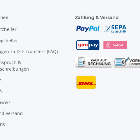
onen
Zahlung & Versand
tzhelfer
gshelfer
agen zu DTF Transfers (FAQ)
anspruch &
schreibungen
n
n
nweis
nd Versand
uns
r