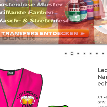
Le
Nam
ech
Artik
GTIN: