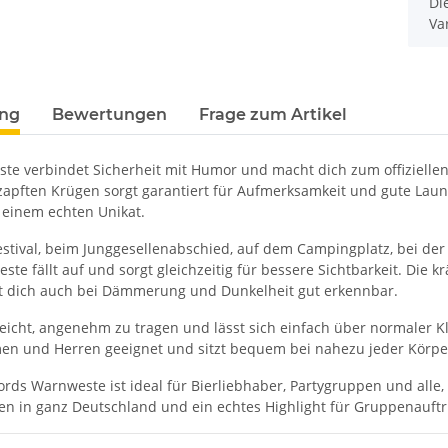
x
Di
Va
ung
Bewertungen
Frage zum Artikel
te verbindet Sicherheit mit Humor und macht dich zum offiziellen M
ezapften Krügen sorgt garantiert für Aufmerksamkeit und gute Lau
 einem echten Unikat.
stival, beim Junggesellenabschied, auf dem Campingplatz, bei der
ste fällt auf und sorgt gleichzeitig für bessere Sichtbarkeit. Die 
t dich auch bei Dämmerung und Dunkelheit gut erkennbar.
 leicht, angenehm zu tragen und lässt sich einfach über normaler 
amen und Herren geeignet und sitzt bequem bei nahezu jeder Körpe
ds Warnweste ist ideal für Bierliebhaber, Partygruppen und alle, 
weiß,
Feuerwehr Trinkflasche 5010
LEITUNG 
en in ganz Deutschland und ein echtes Highlight für Gruppenauftri
e #190
farbig 1000ml inkl.
Piktogramm W
NER
Wunschnamen
vielen 
7,99 € -
14,99 €
*
ab