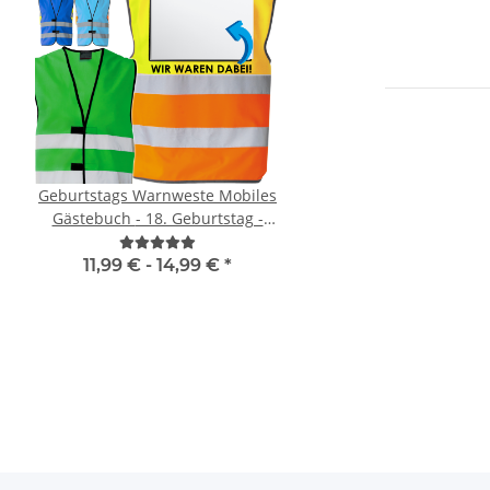
Geburtstags Warnweste Mobiles
Signalweste / Funktio
Gästebuch - 18. Geburtstag -
Warnweste Standard ink
Wunschzahl - Neon Warnweste
Premium CMYK + wei
11,99 € -
14,99 €
*
ab
6,74 €
*