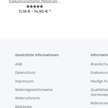
Evakuierungshelfer Piktogramm
Druck in 10 größen
Weste rot/gelb S-3XL
11,18 € -
14,90 €
*
ab
7,12 €
*
Gesetzliche Informationen
Informati
AGB
Brandschu
Datenschutz
Evakuierun
Impressum
Häufige Fr
Batteriegesetzhinweise
Qualitäts
Normenbe
Widerrufsrecht
Referenze
Bildrechte