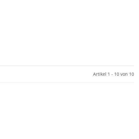
Artikel 1 - 10 von 10
hutzhelfer /
Warnweste Orange 2+2 inkl.
Y