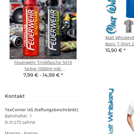
Malt Whiskey
Basic T-Shirt
15,90 €
*
Feuerwehr Trinkflasche 5010
LEITUNG SAMMELS
farbig 1000ml inkl.
Piktogramm Warnweste
Wunschnamen
vielen Taschen S
7,99 € -
14,99 €
*
ab
11,17 €
*
Kontakt
TexCorner UG (haftungsbeschränkt)
Bahnhofstr. 1
D-31275 Lehrte
Montag - Freitag