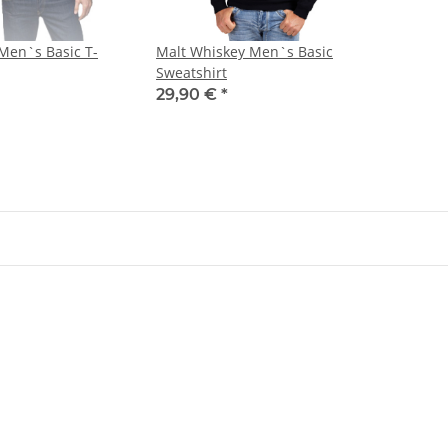
Men`s Basic T-
Malt Whiskey Men`s Basic
Sweatshirt
29,90 €
*
2 inkl.
YOKO Executive Warnweste
Brandsc