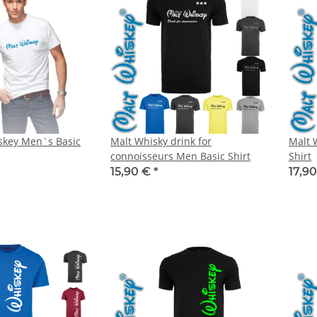
skey Men`s Basic
Malt Whisky drink for
Malt 
connoisseurs Men Basic Shirt
Shirt
15,90 €
*
17,90