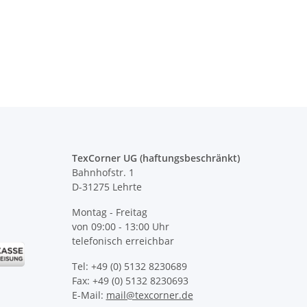
helfer Piktogramm
Druck in 10 größen S-7XL
P
ot/gelb S-3XL
Ta
 -
14,90 €
*
ab
7,12 €
*
TexCorner UG (haftungsbeschränkt)
Bahnhofstr. 1
D-31275 Lehrte
Montag - Freitag
von 09:00 - 13:00 Uhr
telefonisch erreichbar
Tel: +49 (0) 5132 8230689
Fax: +49 (0) 5132 8230693
E-Mail:
mail@texcorner.de