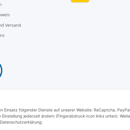
n
nweis
nd Versand
uns
r
Vertrag widerrufen
den Einsatz folgender Dienste auf unserer Website: ReCaptcha, PayPa
instellung jederzeit ändern (Fingerabdruck-Icon links unten). Weit
Datenschutzerklärung
.