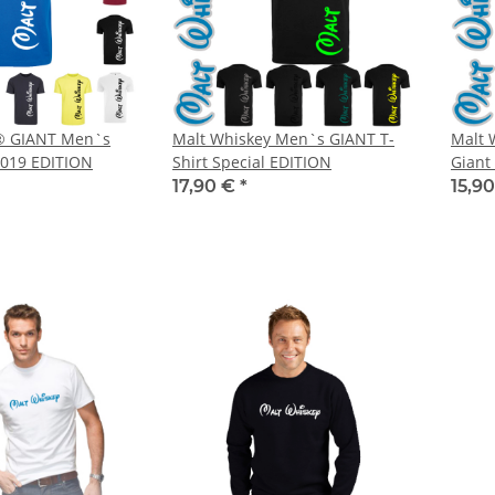
® GIANT Men`s
Malt Whiskey Men`s GIANT T-
Malt 
 2019 EDITION
Shirt Special EDITION
Giant
17,90 €
*
15,9
TELLE
10x T-Shirt Herren weiß,
Feuerwehr T
 auch mit
Premium B&C Inspire #190
farbig 10
-3XL
Rundhals mit EINER
Wun
79,90 €
*
7,99 €
Druckposition CMYK