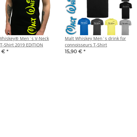
Whiskey® Men`s V-Neck
Malt Whiskey Men´s drink for
 T-Shirt 2019 EDITION
connoisseurs T-Shirt
0 €
*
15,90 €
*
rinkflasche 5010
LEITUNG SAMMELSTELLE
00ml inkl.
Piktogramm Warnweste auch mit
P
schnamen
vielen Taschen S-3XL
 -
14,99 €
*
ab
11,17 €
*