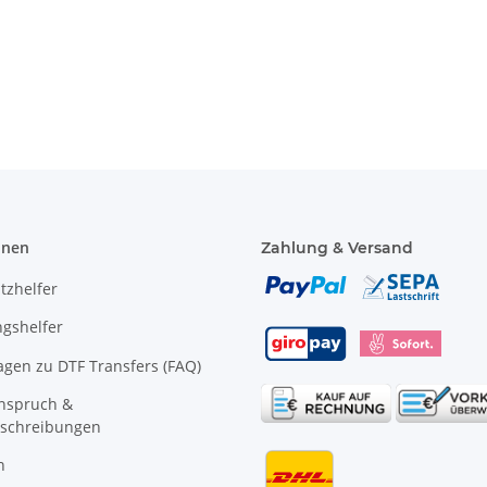
 S-7XL
Paramedic Grün mit vielen
Evakuierungs
Taschen und Reißverschluss
Weste r
8,49 € -
9,99 €
*
11,18 €
onen
Zahlung & Versand
tzhelfer
gshelfer
agen zu DTF Transfers (FAQ)
anspruch &
schreibungen
n