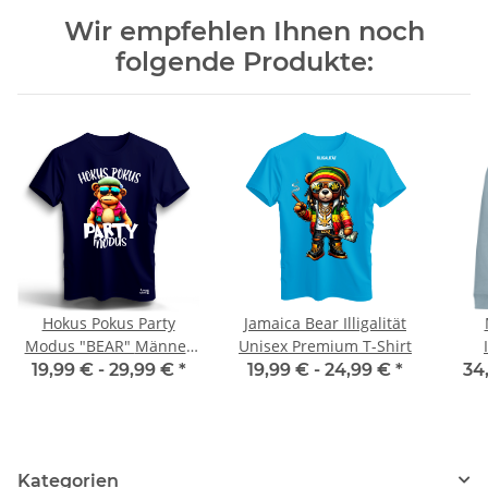
Wir empfehlen Ihnen noch
folgende Produkte:
Hokus Pokus Party
Jamaica Bear Illigalität
Modus "BEAR" Männer
Unisex Premium T-Shirt
T-Shirt Malle Party
19,99 € -
29,99 €
*
19,99 € -
24,99 €
*
34
Kategorien