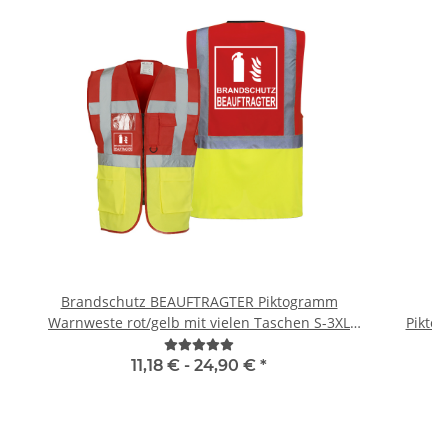
Brandschutz BEAUFTRAGTER Piktogramm
B
Warnweste rot/gelb mit vielen Taschen S-3XL
Piktog
"BRAND22 Linie"
11,18 € -
24,90 €
*