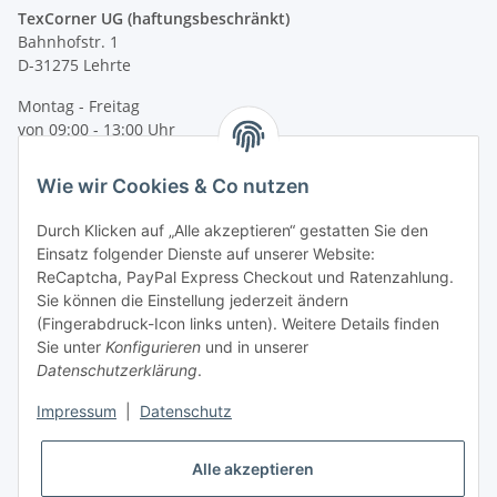
TexCorner UG (haftungsbeschränkt)
Bahnhofstr. 1
D-31275 Lehrte
Montag - Freitag
von 09:00 - 13:00 Uhr
telefonisch erreichbar
Wie wir Cookies & Co nutzen
Tel: +49 (0) 5132 8230689
Fax: +49 (0) 5132 8230693
Durch Klicken auf „Alle akzeptieren“ gestatten Sie den
E-Mail:
mail@texcorner.de
Einsatz folgender Dienste auf unserer Website:
ReCaptcha, PayPal Express Checkout und Ratenzahlung.
Sie können die Einstellung jederzeit ändern
(Fingerabdruck-Icon links unten). Weitere Details finden
Sie unter
Konfigurieren
und in unserer
Datenschutzerklärung
.
Impressum
|
Datenschutz
Vertrag widerrufen
Alle akzeptieren