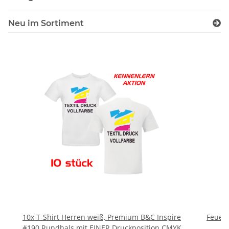
Neu im Sortiment
10x T-Shirt Herren weiß, Premium B&C Inspire
Feuerwe
#190 Rundhals mit EINER Druckposition CMYK