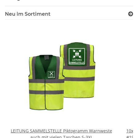
Neu im Sortiment
LEITUNG SAMMELSTELLE Piktogramm Warnweste
10x T
auch mit vielen Taschen S-3XL
#190 