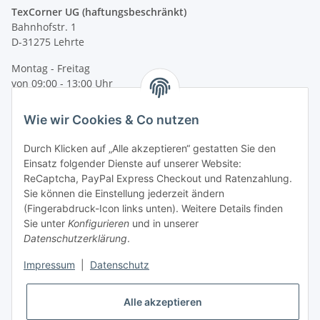
TexCorner UG (haftungsbeschränkt)
Bahnhofstr. 1
D-31275 Lehrte
Montag - Freitag
von 09:00 - 13:00 Uhr
telefonisch erreichbar
Wie wir Cookies & Co nutzen
Tel: +49 (0) 5132 8230689
Fax: +49 (0) 5132 8230693
Durch Klicken auf „Alle akzeptieren“ gestatten Sie den
E-Mail:
mail@texcorner.de
Einsatz folgender Dienste auf unserer Website:
ReCaptcha, PayPal Express Checkout und Ratenzahlung.
Sie können die Einstellung jederzeit ändern
(Fingerabdruck-Icon links unten). Weitere Details finden
Sie unter
Konfigurieren
und in unserer
Datenschutzerklärung
.
Impressum
|
Datenschutz
Vertrag widerrufen
Alle akzeptieren