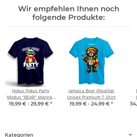
Wir empfehlen Ihnen noch
folgende Produkte:
Hokus Pokus Party
Jamaica Bear Illigalität
Modus "BEAR" Männer
Unisex Premium T-Shirt
T-Shirt Malle Party
19,99 € -
29,99 €
*
19,99 € -
24,99 €
*
34
Kategorien