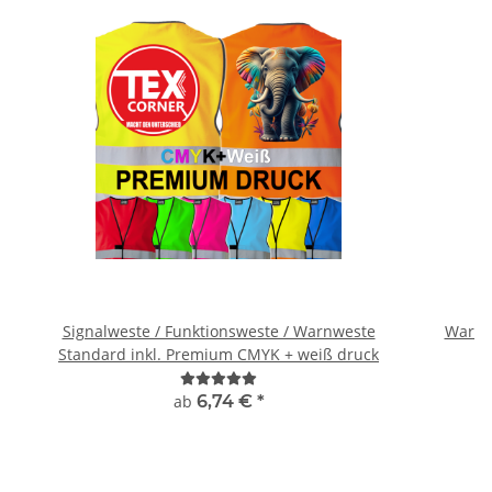
Signalweste / Funktionsweste / Warnweste
Warnwe
Standard inkl. Premium CMYK + weiß druck
ab
6,74 €
*