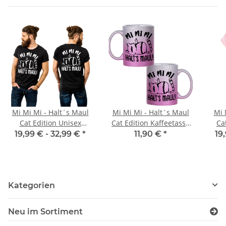
Mi Mi Mi - Halt´s Maul
Mi Mi Mi - Halt´s Maul
Mi 
Cat Edition Unisex
Cat Edition Kaffeetasse
Ca
Premium T-Shirt
Teetasse Motiv
Frau
19,99 € -
32,99 €
*
11,90 €
*
19
Geschenk Spruch
Kategorien
Neu im Sortiment