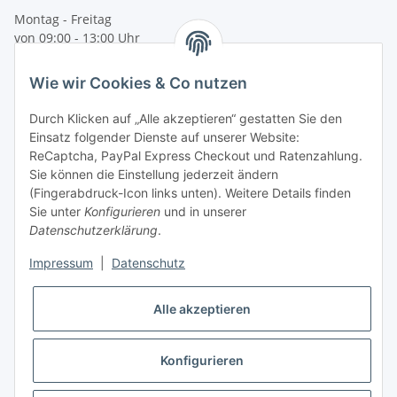
Montag - Freitag
von 09:00 - 13:00 Uhr
telefonisch erreichbar
Wie wir Cookies & Co nutzen
Tel: +49 (0) 5132 8230689
Fax: +49 (0) 5132 8230693
Durch Klicken auf „Alle akzeptieren“ gestatten Sie den
E-Mail:
mail@texcorner.de
Einsatz folgender Dienste auf unserer Website:
ReCaptcha, PayPal Express Checkout und Ratenzahlung.
Sie können die Einstellung jederzeit ändern
(Fingerabdruck-Icon links unten). Weitere Details finden
Sie unter
Konfigurieren
und in unserer
Datenschutzerklärung
.
Impressum
|
Datenschutz
Vertrag widerrufen
Alle akzeptieren
Konfigurieren