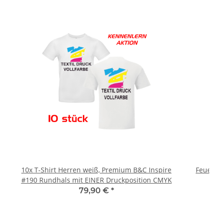
10x T-Shirt Herren weiß, Premium B&C Inspire
Feuerwe
#190 Rundhals mit EINER Druckposition CMYK
79,90 €
*