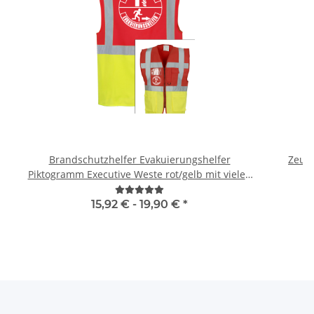
Brandschutzhelfer Evakuierungshelfer
Zeugn
Piktogramm Executive Weste rot/gelb mit vielen
Taschen S-3XL
15,92 € -
19,90 €
*