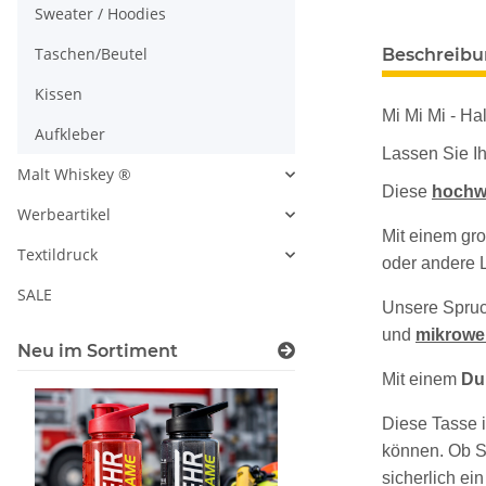
Sweater / Hoodies
Taschen/Beutel
Beschreib
Kissen
Mi Mi Mi - Ha
Aufkleber
Lassen Sie Ih
Malt Whiskey ®
Diese
hochw
Werbeartikel
Mit einem gr
Textildruck
oder andere L
SALE
Unsere Spruch
und
mikrowe
Neu im Sortiment
Mit einem
Du
Diese Tasse 
können.
Ob S
sicherlich ei