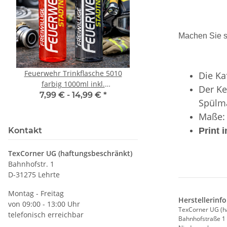
Machen Sie s
Feuerwehr Trinkflasche 5010
LEITUNG SAMMELS
Die Ka
farbig 1000ml inkl.
Piktogramm Warnweste
Der Ke
Wunschnamen
vielen Taschen S
7,99 € -
14,99 €
*
ab
11,17 €
*
Spülma
Maße:
Kontakt
Print 
TexCorner UG (haftungsbeschränkt)
Bahnhofstr. 1
D-31275 Lehrte
Montag - Freitag
Herstellerinf
von 09:00 - 13:00 Uhr
TexCorner UG (h
telefonisch erreichbar
Bahnhofstraße 1