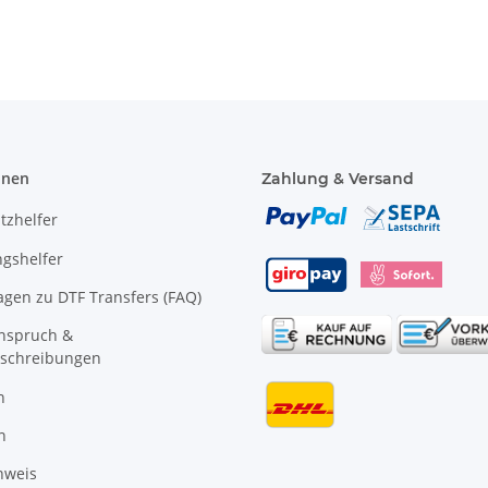
Spruch
onen
Zahlung & Versand
tzhelfer
gshelfer
agen zu DTF Transfers (FAQ)
anspruch &
schreibungen
n
n
nweis