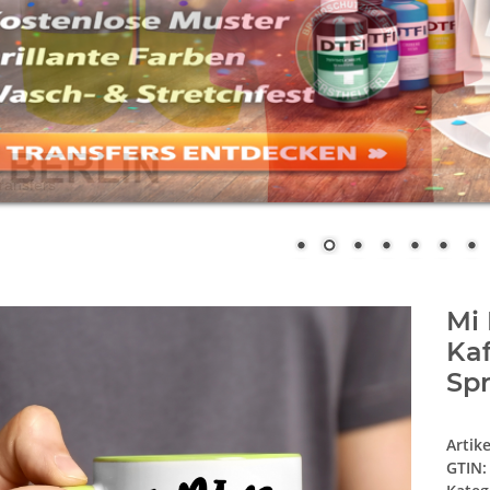
Mi 
Kaf
Sp
Artik
GTIN: