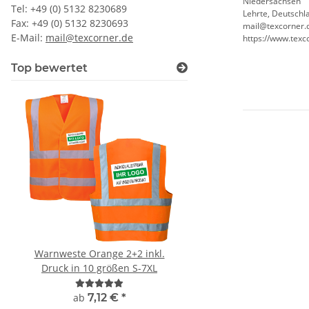
Niedersachsen
Tel: +49 (0) 5132 8230689
Lehrte, Deutschl
Fax: +49 (0) 5132 8230693
mail@texcorner.
E-Mail:
mail@texcorner.de
https://www.texc
Top bewertet
Warnweste Orange 2+2 inkl.
Hochwertige 2 i
Druck in 10 größen S-7XL
Brandschutzhelfe
Evakuierungshelfer Warnweste
in 10 größen
ab
7,12 €
*
4,90 € -
10,70