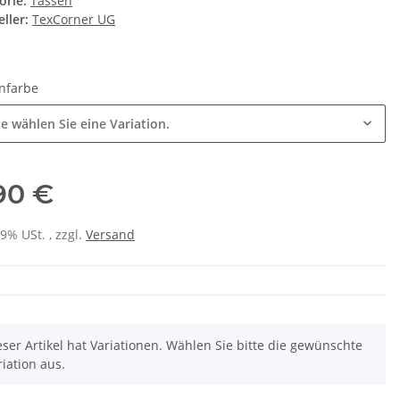
orie:
Tassen
ller:
TexCorner UG
nfarbe
te wählen Sie eine Variation.
,90 €
19% USt. , zzgl.
Versand
eser Artikel hat Variationen. Wählen Sie bitte die gewünschte
riation aus.