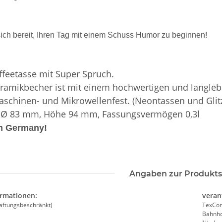
ich bereit, Ihren Tag mit einem Schuss Humor zu beginnen!
TELLE
10x T-Shirt Herren weiß,
Feuerwehr T
ffeetasse mit Super Spruch.
 auch mit
Premium B&C Inspire #190
farbig 10
ramikbecher ist mit einem hochwertigen und langleb
-3XL
Rundhals mit EINER
Wun
79,90 €
*
7,99 €
schinen- und Mikrowellenfest. (Neontassen und Glit
Druckposition CMYK
 Ø 83 mm, Höhe 94 mm, Fassungsvermögen 0,3l
in Germany!
Angaben zur Produkts
ormationen:
veran
aftungsbeschränkt)
TexCor
Bahnho