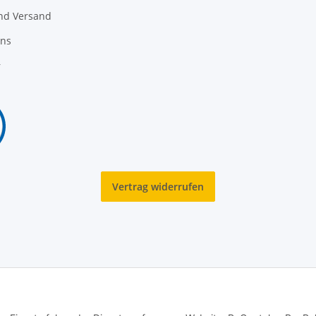
nd Versand
uns
r
Vertrag widerrufen
© Copyright TexCorner. All rights reserved.