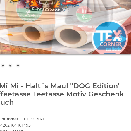
Mi Mi - Halt´s Maul "DOG Edition"
feetasse Teetasse Motiv Geschenk
ruch
elnummer:
11.119130-T
4262464461193