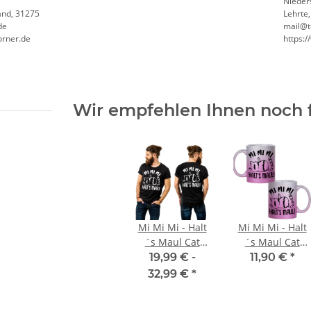
Nieder
and, 31275
Lehrte
de
mail@t
orner.de
https:
Wir empfehlen Ihnen noch 
Mi Mi Mi - Halt
Mi Mi Mi - Halt
´s Maul Cat
´s Maul Cat
n1
Korntex® - Kinderwarnweste -
Warnweste 
Edition Unisex
Edition
19,99 € -
11,90 €
*
r /
Orange 3 größen
Druck in 
Premium T-Shirt
Kaffeetasse
32,99 €
*
Teetasse Motiv
 €
*
1,95 € -
2,49 €
*
ab
Geschenk