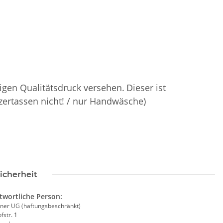
rinkflasche 5010
LEITUNG SAMMELSTELLE
00ml inkl.
Piktogramm Warnweste auch mit
P
igen Qualitätsdruck versehen.
Dieser ist
schnamen
vielen Taschen S-3XL
 -
14,99 €
*
ab
11,17 €
*
zertassen nicht! / nur Handwäsche)
icherheit
twortliche Person:
ner UG (haftungsbeschränkt)
fstr. 1