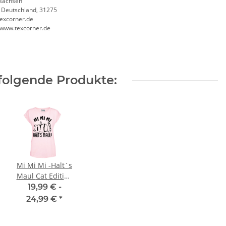
sachsen
, Deutschland, 31275
excorner.de
//www.texcorner.de
folgende Produkte:
Mi Mi Mi -Halt´s
Maul Cat Edition
Orange 2+2 inkl.
Hochwertige 2 in1
Kor
Premium Frauen
19,99 € -
10 größen S-7XL
Brandschutzhelfer /
T-Shirt Extended
24,99 €
*
Evakuierungshelfer Warnweste
Shoulder
in 10 größen
7,12 €
*
4,90 € -
10,70 €
*