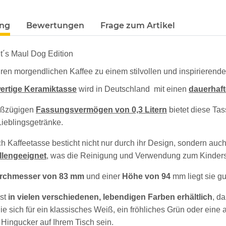
ung
Bewertungen
Frage zum Artikel
lt´s Maul Dog Edition
ren morgendlichen Kaffee zu einem stilvollen und inspirierend
ertige Keramiktasse
wird in Deutschland mit einen
dauerhaft
oßzügigen
Fassungsvermögen von 0,3 Litern
bietet diese Tas
ieblingsgetränke.
 Kaffeetasse besticht nicht nur durch ihr Design, sondern auch d
llengeeignet
, was die Reinigung und Verwendung zum Kinders
rchmesser von 83 mm
und einer
Höhe von 94
mm liegt sie gu
ist
in vielen verschiedenen, lebendigen Farben erhältlich
, d
ie sich für ein klassisches Weiß, ein fröhliches Grün oder eine
n Hingucker auf Ihrem Tisch sein.