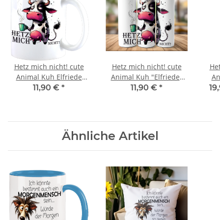
Hetz mich nicht! cute
Hetz mich nicht! cute
Het
Animal Kuh Elfriede
Animal Kuh "Elfriede"
An
Design Büro Kaffee
Tumbler Trinkflasche
Editio
11,90 €
*
11,90 €
*
19
Teetasse
Ähnliche Artikel