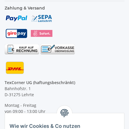
Zahlung & Versand
TexCorner UG (haftungsbeschränkt)
Bahnhofstr. 1
D-31275 Lehrte
Montag - Freitag
von 09:00 - 13:00 Uhr
telefonisch erreichbar
Wie wir Cookies & Co nutzen
Tel: +49 (0) 5132 8230689