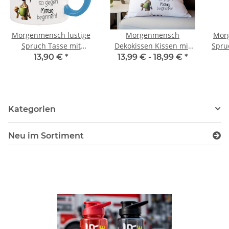
Morgenmensch lustige
Morgenmensch
Morg
Spruch Tasse mit
Dekokissen Kissen mit
Spru
lusigen Design
Aufdruck Super Soft
13,90 €
*
13,99 € -
18,99 €
*
Kaffeetasse Teetasse
Kissen
Kategorien
Neu im Sortiment