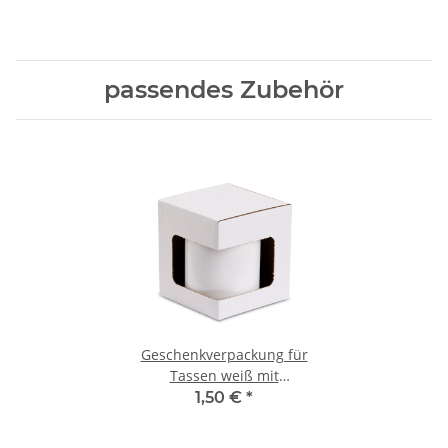
passendes Zubehör
Geschenkverpackung für
Tassen weiß mit
Sichtfenster
1,50 €
*