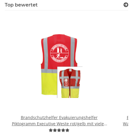
Top bewertet
Brandschutzhelfer Evakuierungshelfer
Br
Piktogramm Executive Weste rot/gelb mit vielen
Warn
Taschen S-3XL