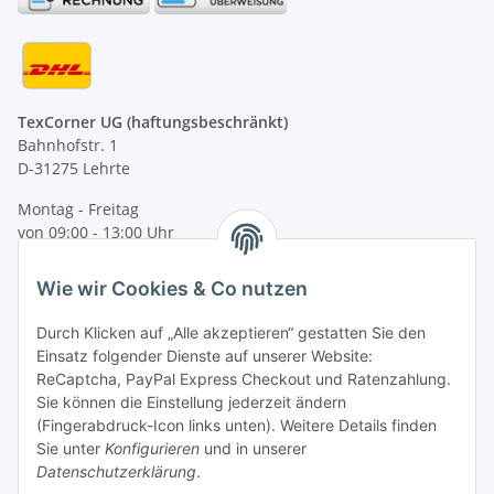
TexCorner UG (haftungsbeschränkt)
Bahnhofstr. 1
D-31275 Lehrte
Montag - Freitag
von 09:00 - 13:00 Uhr
telefonisch erreichbar
Wie wir Cookies & Co nutzen
Tel: +49 (0) 5132 8230689
Fax: +49 (0) 5132 8230693
Durch Klicken auf „Alle akzeptieren“ gestatten Sie den
E-Mail:
mail@texcorner.de
Einsatz folgender Dienste auf unserer Website:
ReCaptcha, PayPal Express Checkout und Ratenzahlung.
Sie können die Einstellung jederzeit ändern
(Fingerabdruck-Icon links unten). Weitere Details finden
Sie unter
Konfigurieren
und in unserer
Datenschutzerklärung
.