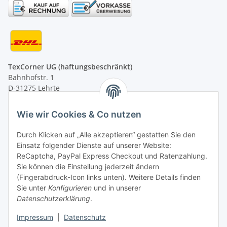
TexCorner UG (haftungsbeschränkt)
Bahnhofstr. 1
D-31275 Lehrte
Montag - Freitag
Wie wir Cookies & Co nutzen
von 09:00 - 13:00 Uhr
telefonisch erreichbar
Durch Klicken auf „Alle akzeptieren“ gestatten Sie den
Einsatz folgender Dienste auf unserer Website:
Tel: +49 (0) 5132 8230689
ReCaptcha, PayPal Express Checkout und Ratenzahlung.
Fax: +49 (0) 5132 8230693
Sie können die Einstellung jederzeit ändern
E-Mail:
mail@texcorner.de
(Fingerabdruck-Icon links unten). Weitere Details finden
Sie unter
Konfigurieren
und in unserer
Datenschutzerklärung
.
Impressum
|
Datenschutz