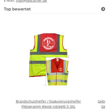
E-Mail:
mail@texcorner.de
Top bewertet
Brandschutzhelfer / Evakuierungshelfer
Geburts
Piktogramm Weste rot/gelb S-3XL
Gebu