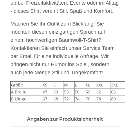
ob bei Freizeitaktivitäten, Events oder im Alltag
- dieses Shirt vereint Stil, Spaß und Komfort.
Machen Sie Ihr Outfit zum Blickfang! Sie
möchten diesen einzigartigen Spruch auf
einem hochwertigen Baumwoll-T-Shirt?
Kontaktieren Sie einfach unser Service Team
per Email für eine individuelle Anfrage. Wir
bringen nicht nur Humor ins Spiel, sondern
auch jede Menge Stil und Tragekomfort!
Größe
XS
S
M
L
XL
XXL
3XL
4
A Breite
47
50
53
56
59
62
65
B Länge
67
68
72
74
76
78
80
Angaben zur Produktsicherheit