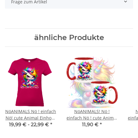
Frage zum Artikel
ähnliche Produkte
NöANIMALS Nö ! einfach
NöANIMALS! Nö !
N
Nö! cute Animal Einhorn
einfach Nö ! cute Animal
einf
Emmy Women Basic T-
Einhorn "Emmy"
Einho
19,99 € -
22,99 €
*
11,90 €
*
Shirt 10 farben
Kaffeetasse / Teetasse
W
13 Farben!