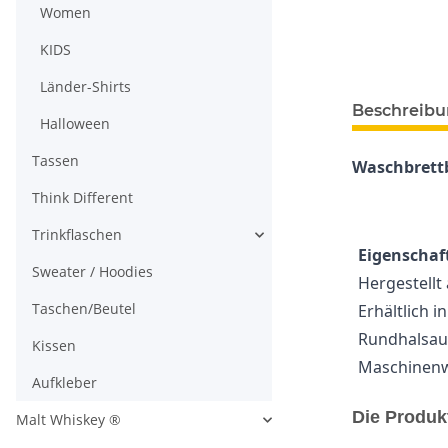
Women
KIDS
Länder-Shirts
Beschreib
Halloween
Tassen
Waschbrett
Think Different
Trinkflaschen
Eigenschaft
Sweater / Hoodies
Hergestellt
Taschen/Beutel
Erhältlich 
Rundhalsaus
Kissen
Maschinenwa
Aufkleber
Die Produk
Malt Whiskey ®