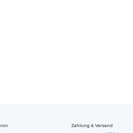
farben
Teetasse 13
Kaff
Farben!
T
2 inkl.
Feuerwehr Warnweste Gelb +
Korntex® - 
 S-7XL
Orange in 10 Größen
Orang
4,72 € -
9,38 €
*
1,95 €
onen
Zahlung & Versand