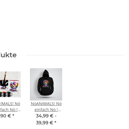
dukte
IMALS! Nö
NöANIMALS! Nö
nfach Nö !
einfach Nö !
e Animal
cute Animal
,90 €
*
34,99 € -
orn "Emmy"
Edition Einhorn
39,99 €
*
GIC WOW
Emmy Unisex