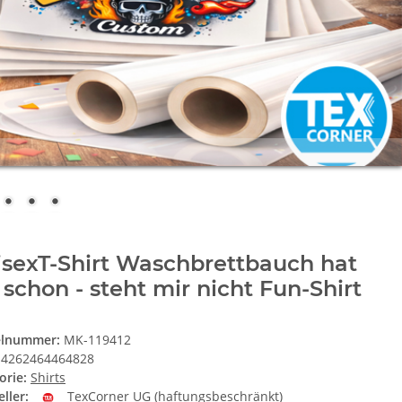
sexT-Shirt Waschbrettbauch hat
 schon - steht mir nicht Fun-Shirt
elnummer:
MK-119412
4262464464828
orie:
Shirts
ller:
TexCorner UG (haftungsbeschränkt)