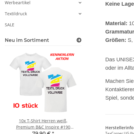
Werbeartikel
Keine Lager
Textildruck
Material:
1
SALE
Grammatur
Größen:
S, 
Neu im Sortiment
Das UNISEX-
oder im Allt
Machen Sie 
Kontaktiere
Spiel, sond
10x T-Shirt Herren weiß,
Feuerwehr Trinkflasc
Premium B&C Inspire #190
farbig 1000ml inkl.
Herstellerinf
Rundhals mit EINER
Wunschname
79,90 €
*
7,99 € -
14,99
TexCorner UG (h