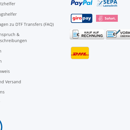
tzhelfer
gshelfer
agen zu DTF Transfers (FAQ)
anspruch &
schreibungen
n
n
nweis
nd Versand
uns
r