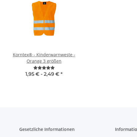
Korntex® - Kinderwarnweste -
Warnweste Orange 2+
Orange 3 größen
Druck in 10 größen
1,95 € -
2,49 €
*
ab
7,12 €
*
Gesetzliche Informationen
Informati