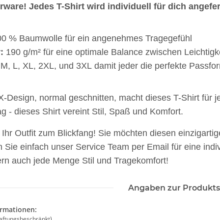
ware! Jedes T-Shirt wird individuell für dich angefer
00 % Baumwolle für ein angenehmes Tragegefühl
:
190 g/m² für eine optimale Balance zwischen Leichtigke
M, L, XL, 2XL, und 3XL damit jeder die perfekte Passfor
Design, normal geschnitten, macht dieses T-Shirt für jed
ag - dieses Shirt vereint Stil, Spaß und Komfort.
Ihr Outfit zum Blickfang! Sie möchten diesen einzigart
n Sie einfach unser Service Team per Email für eine indi
ern auch jede Menge Stil und Tragekomfort!
Angaben zur Produkts
he 5010
10x T-Shirt Herren weiß,
Feuerwehr T
Premium B&C Inspire #190
farbig 10
ormationen:
n
Rundhals mit EINER
Wun
 €
*
79,90 €
*
7,99 €
aftungsbeschränkt)