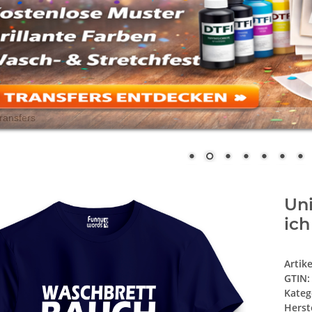
Uni
ich
Artik
GTIN:
Kateg
Herste