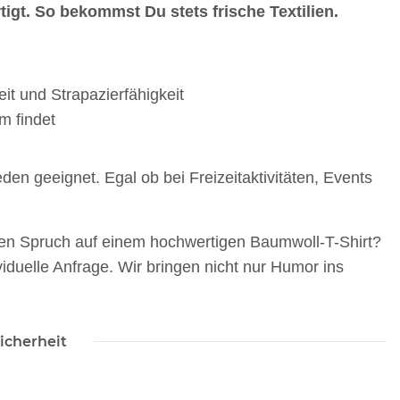
tigt. So bekommst Du stets frische Textilien.
it und Strapazierfähigkeit
m findet
en geeignet. Egal ob bei Freizeitaktivitäten, Events
igen Spruch auf einem hochwertigen Baumwoll-T-Shirt?
viduelle Anfrage. Wir bringen nicht nur Humor ins
icherheit
rinkflasche 5010
00ml inkl.
schnamen
 -
14,99 €
*