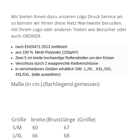
Wir bieten Ihnen dazu unseren Logo Druck Service an,
so können wir Ihnen diese Netz Warnweste berucken,
mit Ihrem Logo oder anderen Texten wie Besucher oder
auch ORDNER.
nach EN20471:2013 zertifiziert
aus 100 % Mesh Polyester (150g/m²)
Zwei 5 cm breite hochwertige Reflexstreifen um den Körper
Verschluss durch 2 waagerechte Klettverschlüsse
in verschiedenen Größen erhältlich S/M , L,/XL , XXL,/3XL,
4XL/5XL (bitte auswählen)
Maße (in cm.):(flachliegend gemessen)
Größe
breite (Brust)
länge (Größe)
S/M
60
67
L/XL
66
68