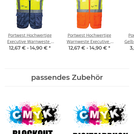
Portwest Hochwertige
Portwest Hochwertige
Po
Executive Warnweste -
Warnweste Executive -
Gelb
two tone gelb / marine
two tone gelb / orange
2 in 4 größen S/M , L/XL,
12,67 € -
14,90 €
*
12,67 € -
14,90 €
*
3
XS- 5XL
passendes Zubehör