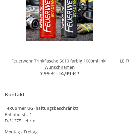
Feuerwehr Trinkflasche 5010 farbig 1000ml inkl.
LEITU
Wunschnamen
7,99 € -
14,99 €
*
Kontakt
TexCorner UG (haftungsbeschränkt)
Bahnhofstr. 1
D-31275 Lehrte
Montag - Freitag