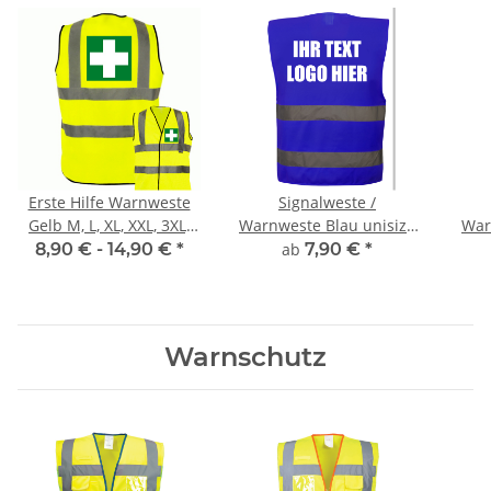
Erste Hilfe Warnweste
Signalweste /
Gelb M, L, XL, XXL, 3XL,
Warnweste Blau unisize
War
4XL
inkl Druck
8,90 € -
14,90 €
*
ab
7,90 €
*
Warnschutz