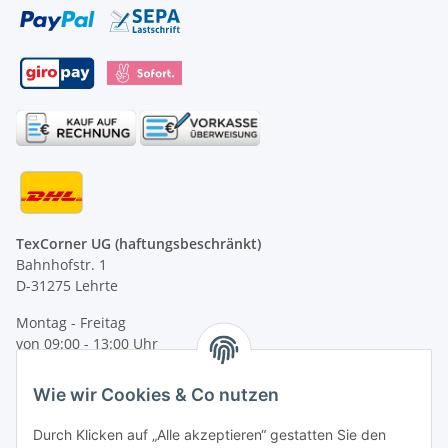
TexCorner UG (haftungsbeschränkt)
Bahnhofstr. 1
D-31275 Lehrte
Montag - Freitag
von 09:00 - 13:00 Uhr
telefonisch erreichbar
Wie wir Cookies & Co nutzen
Tel: +49 (0) 5132 8230689
Fax: +49 (0) 5132 8230693
Durch Klicken auf „Alle akzeptieren“ gestatten Sie den
E-Mail:
mail@texcorner.de