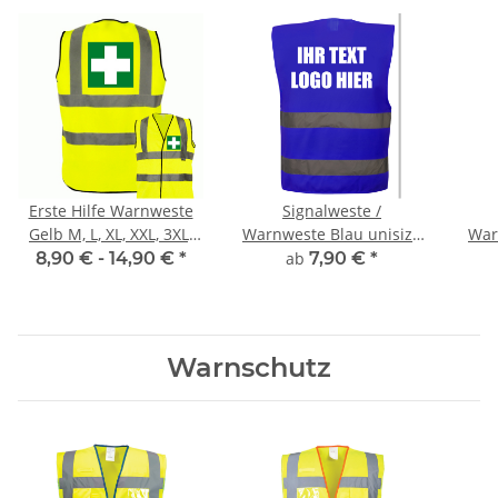
Erste Hilfe Warnweste
Signalweste /
Gelb M, L, XL, XXL, 3XL,
Warnweste Blau unisize
War
4XL
inkl Druck
8,90 € -
14,90 €
*
ab
7,90 €
*
Warnschutz