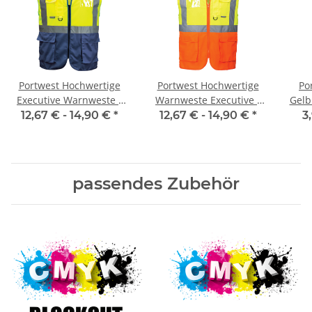
Portwest Hochwertige
Portwest Hochwertige
Po
Executive Warnweste -
Warnweste Executive -
Gelb
two tone gelb / marine
two tone gelb / orange
2 in 4 größen S/M , L/XL,
12,67 € -
14,90 €
*
12,67 € -
14,90 €
*
3
XS- 5XL
passendes Zubehör