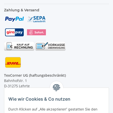
Zahlung & Versand
TexCorner UG (haftungsbeschränkt)
Bahnhofstr. 1
D-31275 Lehrte
Montag - Freitag
Wie wir Cookies & Co nutzen
von 09:00 - 13:00 Uhr
telefonisch erreichbar
Durch Klicken auf „Alle akzeptieren“ gestatten Sie den