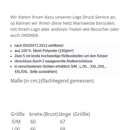
Wir bieten Ihnen dazu unseren Logo Druck Service an,
so können wir Ihnen diese Netz Warnweste berucken,
mit Ihrem Logo oder anderen Texten wie Besucher oder
auch ORDNER.
nach EN20471:2013 zertifiziert
aus 100 % Mesh Polyester (150g/m²)
Zwei 5 cm breite hochwertige Reflexstreifen um den Körper
Verschluss durch 2 waagerechte Klettverschlüsse
in verschiedenen Größen erhältlich S/M , L,/XL , XXL,/3XL,
4XL/5XL (bitte auswählen)
Maße (in cm.):(flachliegend gemessen)
Größe
breite (Brust)
länge (Größe)
S/M
60
67
L/XL
66
68