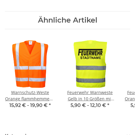
Ähnliche Artikel
Warnschutz-Weste
Feuerwehr Warnweste
Feu
Orange flammhemmend
Gelb in 10 Größen mit
Oran
EN ISO 20471 Class 2
Stadtnamen
15,92 € -
19,90 €
*
5,90 € -
12,10 €
*
5
Norm EN14116 120g/m²