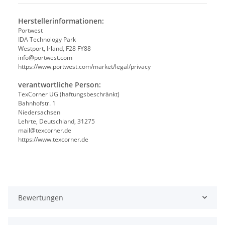
Herstellerinformationen:
Portwest
IDA Technology Park
Westport, Irland, F28 FY88
info@portwest.com
https://www.portwest.com/market/legal/privacy
verantwortliche Person:
TexCorner UG (haftungsbeschränkt)
Bahnhofstr. 1
Niedersachsen
Lehrte, Deutschland, 31275
mail@texcorner.de
https://www.texcorner.de
Bewertungen