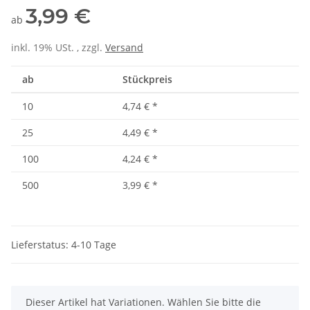
3,99 €
ab
inkl. 19% USt. , zzgl.
Versand
ab
Stückpreis
10
4,74 €
*
25
4,49 €
*
100
4,24 €
*
500
3,99 €
*
Lieferstatus: 4-10 Tage
x
Dieser Artikel hat Variationen. Wählen Sie bitte die