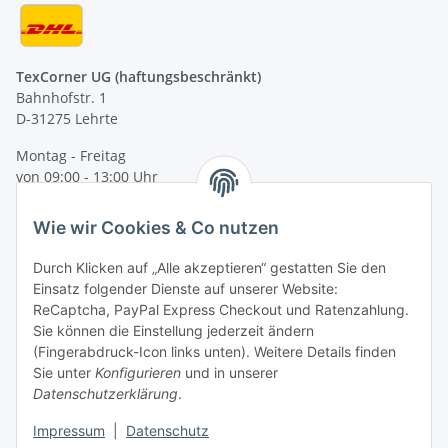
TexCorner UG (haftungsbeschränkt)
Bahnhofstr. 1
D-31275 Lehrte
Montag - Freitag
von 09:00 - 13:00 Uhr
telefonisch erreichbar
Wie wir Cookies & Co nutzen
Tel: +49 (0) 5132 8230689
Fax: +49 (0) 5132 8230693
Durch Klicken auf „Alle akzeptieren“ gestatten Sie den
E-Mail:
mail@texcorner.de
Einsatz folgender Dienste auf unserer Website:
ReCaptcha, PayPal Express Checkout und Ratenzahlung.
Sie können die Einstellung jederzeit ändern
(Fingerabdruck-Icon links unten). Weitere Details finden
Sie unter
Konfigurieren
und in unserer
Datenschutzerklärung
.
Impressum
|
Datenschutz