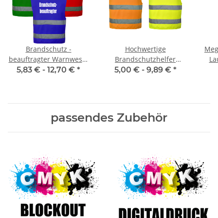
Brandschutz -
Hochwertige
Meg
beauftragter Warnweste
Brandschutzhelfer
La
Sonderfarbe in 10
Warnweste in 10 größen
we
5,83 € -
12,70 €
*
5,00 € -
9,89 €
*
größen und 3 farben
passendes Zubehör