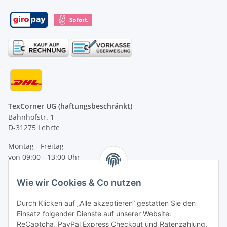
TexCorner UG (haftungsbeschränkt)
Bahnhofstr. 1
D-31275 Lehrte
Montag - Freitag
von 09:00 - 13:00 Uhr
telefonisch erreichbar
Wie wir Cookies & Co nutzen
Tel: +49 (0) 5132 8230689
Fax: +49 (0) 5132 8230693
Durch Klicken auf „Alle akzeptieren“ gestatten Sie den
E-Mail:
mail@texcorner.de
Einsatz folgender Dienste auf unserer Website:
ReCaptcha, PayPal Express Checkout und Ratenzahlung.