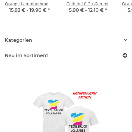
Orange flammhemmend
Gelb in 10 Größen mit
Oran
EN ISO 20471 Class 2
Stadtnamen
15,92 € -
19,90 €
*
5,90 € -
12,10 €
*
5
Norm EN14116 120g/m²
Kategorien
Neu im Sortiment