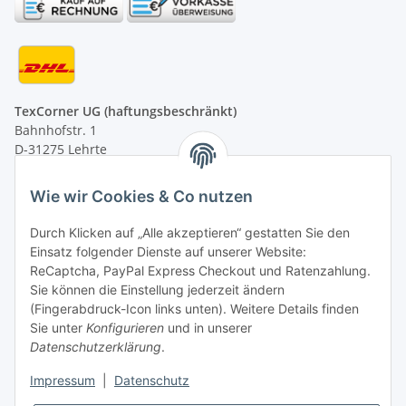
TexCorner UG (haftungsbeschränkt)
Bahnhofstr. 1
D-31275 Lehrte
Montag - Freitag
Wie wir Cookies & Co nutzen
von 09:00 - 13:00 Uhr
telefonisch erreichbar
Durch Klicken auf „Alle akzeptieren“ gestatten Sie den
Einsatz folgender Dienste auf unserer Website:
Tel: +49 (0) 5132 8230689
ReCaptcha, PayPal Express Checkout und Ratenzahlung.
Fax: +49 (0) 5132 8230693
Sie können die Einstellung jederzeit ändern
E-Mail:
mail@texcorner.de
(Fingerabdruck-Icon links unten). Weitere Details finden
Sie unter
Konfigurieren
und in unserer
Datenschutzerklärung
.
Impressum
|
Datenschutz