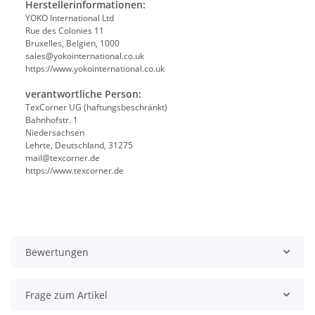
Herstellerinformationen:
YOKO International Ltd
Rue des Colonies 11
Bruxelles, Belgien, 1000
sales@yokointernational.co.uk
https://www.yokointernational.co.uk
verantwortliche Person:
TexCorner UG (haftungsbeschränkt)
Bahnhofstr. 1
Niedersachsen
Lehrte, Deutschland, 31275
mail@texcorner.de
https://www.texcorner.de
Bewertungen
Frage zum Artikel