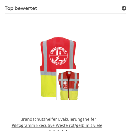
Top bewertet
Brandschutzhelfer Evakuierungshelfer
Br
Piktogramm Executive Weste rot/gelb mit vielen