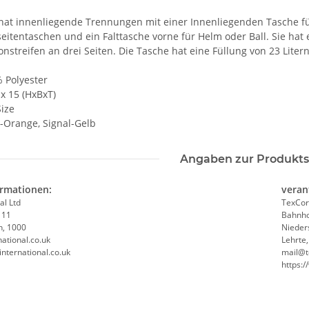
hat innenliegende Trennungen mit einer Innenliegenden Tasche f
seitentaschen und ein Falttasche vorne für Helm oder Ball. Sie ha
ionstreifen an drei Seiten. Die Tasche hat eine Füllung von 23 Lite
% Polyester
x 15 (HxBxT)
ize
l-Orange, Signal-Gelb
Angaben zur Produkts
ormationen:
veran
al Ltd
TexCor
 11
Bahnho
n, 1000
Nieder
weiß,
Feuerwehr Trinkflasche 5010
LEITUNG 
ational.co.uk
Lehrte
e #190
farbig 1000ml inkl.
Piktogramm W
international.co.uk
mail@t
NER
Wunschnamen
vielen 
7,99 € -
14,99 €
*
ab
https:
MYK