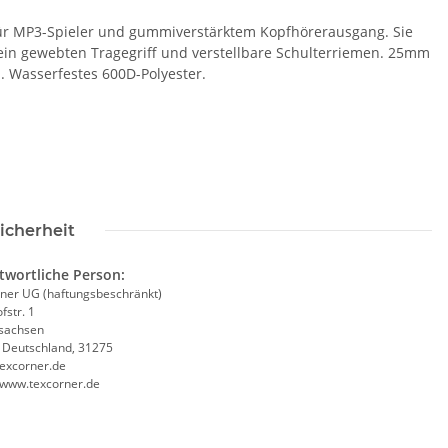
ür MP3-Spieler und gummiverstärktem Kopfhörerausgang. Sie
t ein gewebten Tragegriff und verstellbare Schulterriemen. 25mm
rn. Wasserfestes 600D-Polyester.
icherheit
twortliche Person:
ner UG (haftungsbeschränkt)
fstr. 1
sachsen
SAMMELSTELLE
10x T-Shirt Herren weiß,
Fe
, Deutschland, 31275
arnweste auch mit
Premium B&C Inspire #190
excorner.de
Taschen S-3XL
Rundhals mit EINER
11,17 €
*
79,90 €
*
//www.texcorner.de
Druckposition CMYK