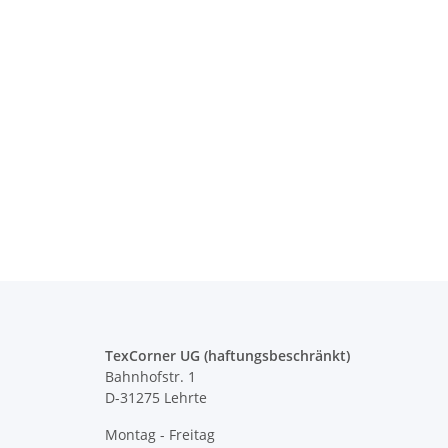
Warnweste Mobiles
Korntex® - Kinderwarnweste -
Orange 3 größen
Eva
- Neon Warnweste
Ex
€ -
14,99 €
*
1,95 € -
2,49 €
*
TexCorner UG (haftungsbeschränkt)
Bahnhofstr. 1
D-31275 Lehrte
Montag - Freitag