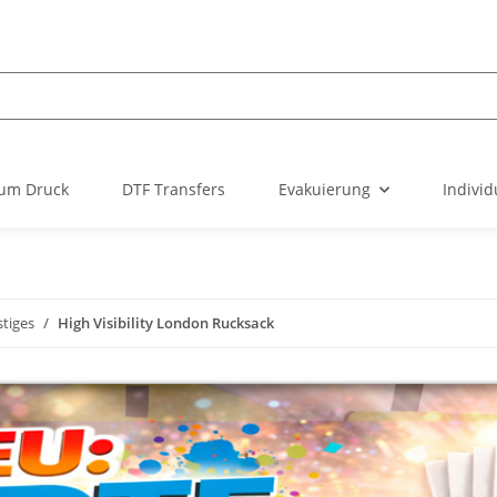
um Druck
DTF Transfers
Evakuierung
Individ
tiges
High Visibility London Rucksack