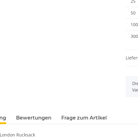
25
50
100
300
Liefer
x
Di
Va
ung
Bewertungen
Frage zum Artikel
y London Rucksack