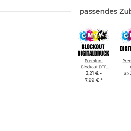
passendes Zu
Premium
Pre
Blockout DTF
Digitaldruck
Dig
3,21 € -
ab
CMYK
7,99 €
*