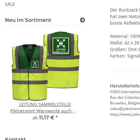
SALE
Der Rucksack 
hat zwei Netz
Neu im Sortiment
breite Reflekt
Material: 100
Maße: 42 x 28 
Größen: One S
Farben: Signa
Herstellerinf
YOKO Internation
Rue des Colonies
Bruxelles, Belgie
LEITUNG SAMMELSTELLE
10x T-Shirt Herren 
sales@yokointern
Piktogramm Warnweste auch mit
Premium B&C Inspir
https://www.yoko
vielen Taschen S-3XL
Rundhals mit EI
ab
11,17 €
*
79,90 €
*
Druckposition C
Kontakt