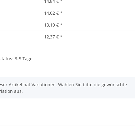
14,84 €
*
14,02 €
*
13,19 €
*
12,37 €
*
status: 3-5 Tage
eser Artikel hat Variationen. Wählen Sie bitte die gewünschte
riation aus.