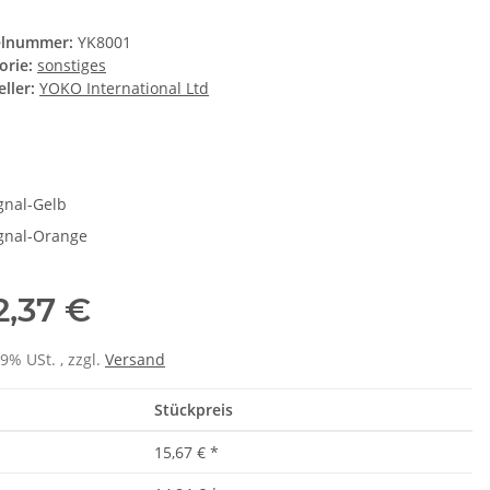
elnummer:
YK8001
orie:
sonstiges
ller:
YOKO International Ltd
e
gnal-Gelb
gnal-Orange
2,37 €
19% USt. , zzgl.
Versand
Stückpreis
15,67 €
*