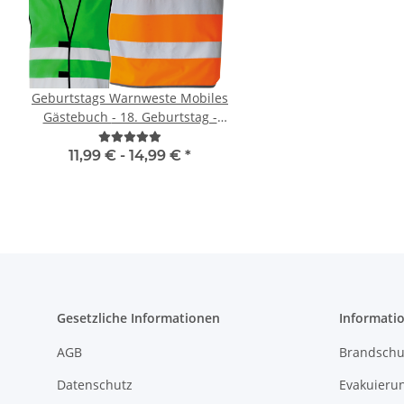
Geburtstags Warnweste Mobiles
Korntex® - Kinderwar
Gästebuch - 18. Geburtstag -
Orange 3 größ
Wunschzahl - Neon Warnweste
11,99 € -
14,99 €
*
1,95 € -
2,49 
Gesetzliche Informationen
Informati
AGB
Brandschu
Datenschutz
Evakuierun