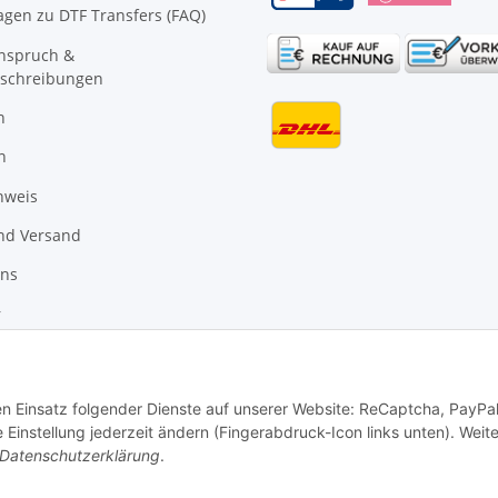
agen zu DTF Transfers (FAQ)
anspruch &
schreibungen
n
n
nweis
nd Versand
uns
r
den Einsatz folgender Dienste auf unserer Website: ReCaptcha, PayPa
instellung jederzeit ändern (Fingerabdruck-Icon links unten). Weit
Datenschutzerklärung
.