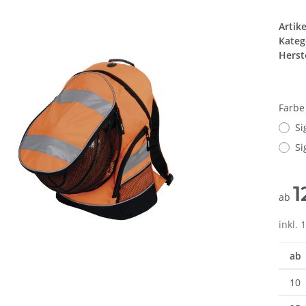
Artik
Kateg
Herste
Farb
Si
Si
1
ab
inkl. 
ab
10