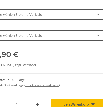
e
te wählen Sie eine Variation.
e
te wählen Sie eine Variation.
,90 €
19% USt. , zzgl.
Versand
SAMMELSTELLE
Feuerwehr Trinkflasche 5010
arnweste auch mit
farbig 1000ml inkl.
P
status: 3-5 Tage
Taschen S-3XL
Wunschnamen
11,17 €
*
7,99 € -
14,99 €
*
eit:
3 - 8 Werktage
(DE - Ausland abweichend)
In den Warenkorb