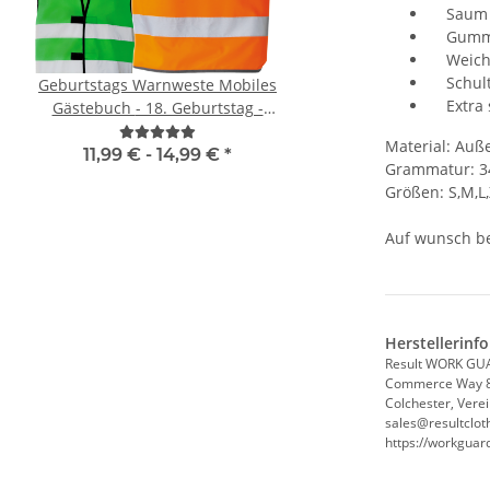
Saum mi
Gummiau
Weiches
Schulte
Geburtstags Warnweste Mobiles
Zeugnis Tasse für 
Extra s
Gästebuch - 18. Geburtstag -
Abschluss Gesch
Wunschzahl - Neon Warnweste
Material: Auß
11,99 € -
14,99 €
*
9,90 € -
12,90
Grammatur: 3
Größen: S,M,L,
Auf wunsch be
Herstellerinf
Result WORK GU
Commerce Way 
Colchester, Vere
sales@resultclot
https://workgua