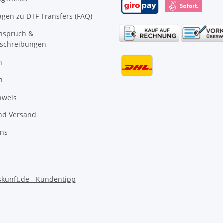
agen zu DTF Transfers (FAQ)
anspruch &
schreibungen
n
n
nweis
nd Versand
uns
r