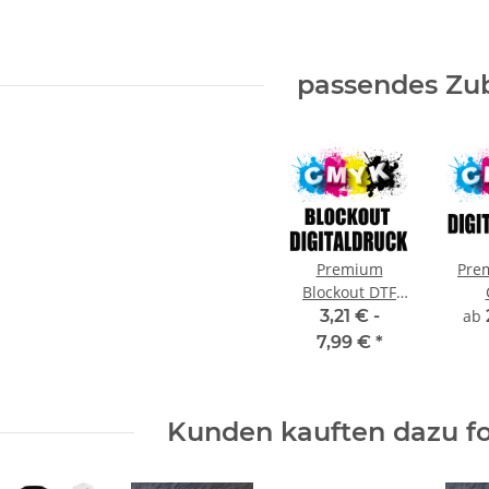
passendes Zu
Premium
Pre
Blockout DTF
Digitaldruck
Dig
3,21 € -
ab
CMYK
7,99 €
*
Kunden kauften dazu fo