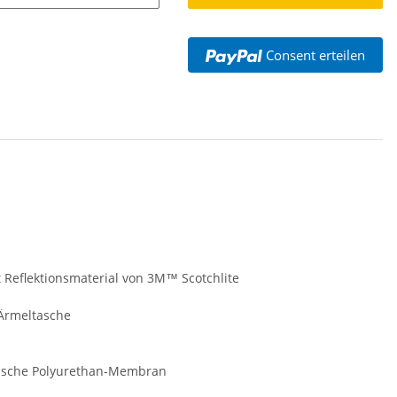
Consent erteilen
Reflektionsmaterial von 3M™ Scotchlite
Ärmeltasche
tische Polyurethan-Membran