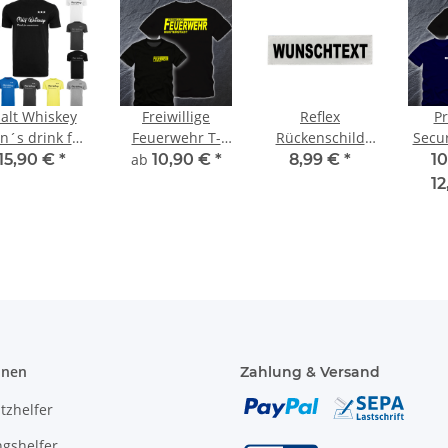
alt Whiskey
Freiwillige
Reflex
P
´s drink for
Feuerwehr T-
Rückenschild
Secur
nnoisseurs T-
Shirt FW1600 bis
silber matt 42x8
Druc
15,90 €
*
ab
10,90 €
*
8,99 €
*
10
Shirt
5XL
cm mit
Brus
12
Wunschaufdruck
onen
Zahlung & Versand
tzhelfer
gshelfer