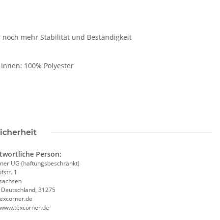
och mehr Stabilität und Beständigkeit
Warnweste Mobiles
Zeugnis Tasse für Lehrer
Abschluss Geschenk
- Neon Warnweste
Evaku
 Innen: 100% Polyester
€ -
14,99 €
*
9,90 € -
12,90 €
*
icherheit
twortliche Person:
ner UG (haftungsbeschränkt)
fstr. 1
sachsen
, Deutschland, 31275
excorner.de
//www.texcorner.de