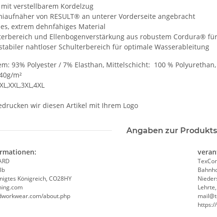
t verstellbarem Kordelzug
fnäher von RESULT® an unterer Vorderseite angebracht
, extrem dehnfähiges Material
rbereich und Ellenbogenverstärkung aus robustem Cordura® für n
Lehrer
Hochwertige 2 in1
Geburtstags 
tabiler nahtloser Schulterbereich für optimale Wasserableitung
enk
Brandschutzhelfer /
Gästebuch - 18. Geburtstag -
Evakuierungshelfer Warnweste
Wunschzahl 
em: 93% Polyester / 7% Elasthan, Mittelschicht: 100 % Polyurethan,
in 10 größen
 €
*
4,90 € -
10,70 €
*
11,99 
40g/m²
XL,XXL,3XL,4XL
drucken wir diesen Artikel mit Ihrem Logo
Angaben zur Produkts
ormationen:
veran
ARD
TexCor
8b
Bahnho
inigtes Königreich, CO28HY
Nieder
hing.com
Lehrte
rdworkwear.com/about.php
mail@t
https: