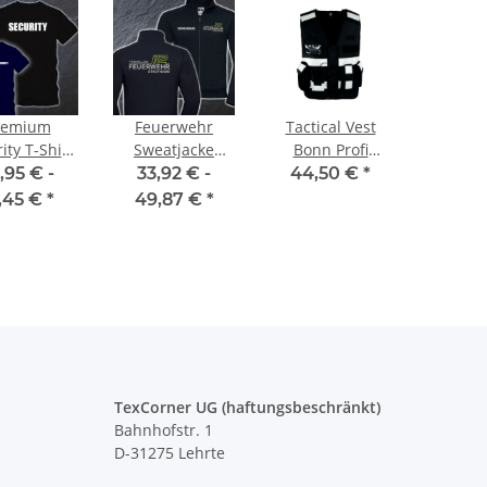
remium
Feuerwehr
Tactical Vest
ity T-Shirt
Sweatjacke
Bonn Profi
k Rücken +
FW1900 Druck
Einsatz Weste
,95 € -
33,92 € -
44,50 €
*
t S - 5XL
doppelseitig
schwarz
,45 €
*
49,87 €
*
mehrfarbig S-
4XL
TexCorner UG (haftungsbeschränkt)
Bahnhofstr. 1
D-31275 Lehrte