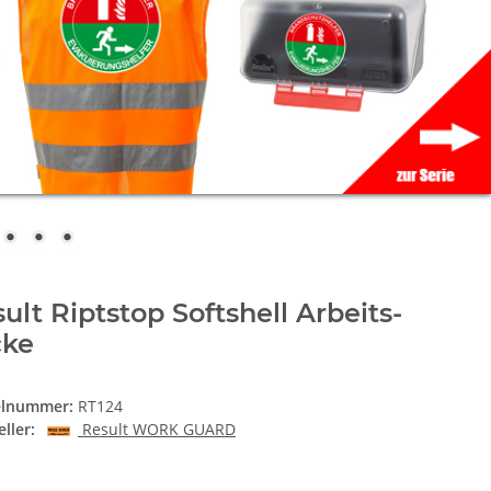
ult Riptstop Softshell Arbeits-
cke
elnummer:
RT124
ller:
Result WORK GUARD