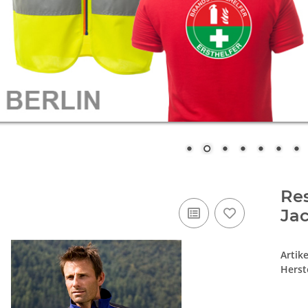
Res
Ja
Artik
Herste