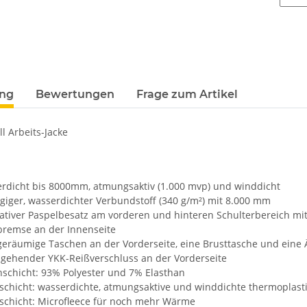
ung
Bewertungen
Frage zum Artikel
ll Arbeits-Jacke
icht bis 8000mm, atmungsaktiv (1.000 mvp) und winddicht
iger, wasserdichter Verbundstoff (340 g/m²) mit 8.000 mm
iver Paspelbesatz am vorderen und hinteren Schulterbereich mit 
emse an der Innenseite
räumige Taschen an der Vorderseite, eine Brusttasche und eine 
hender YKK-Reißverschluss an der Vorderseite
hicht: 93% Polyester und 7% Elasthan
chicht: wasserdichte, atmungsaktive und winddichte thermoplas
hicht: Microfleece für noch mehr Wärme