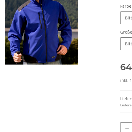
Farb
Bit
Größ
Bit
64
inkl. 
he 5010
10x T-Shirt Herren weiß,
LEITUNG 
Premium B&C Inspire #190
Piktogramm W
Liefer
n
Rundhals mit EINER
vielen 
 €
*
79,90 €
*
ab
Lieferz
Druckposition CMYK