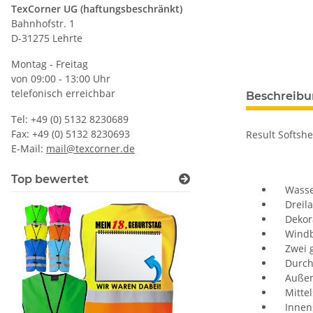
TexCorner UG (haftungsbeschränkt)
Bahnhofstr. 1
D-31275 Lehrte
Montag - Freitag
von 09:00 - 13:00 Uhr
telefonisch erreichbar
Beschreib
Tel: +49 (0) 5132 8230689
Fax: +49 (0) 5132 8230693
Result Softshe
E-Mail:
mail@texcorner.de
Top bewertet
Wasserd
Dreilag
Dekorat
Windbr
Zwei ge
Durchge
Außensc
Mittels
Innensc