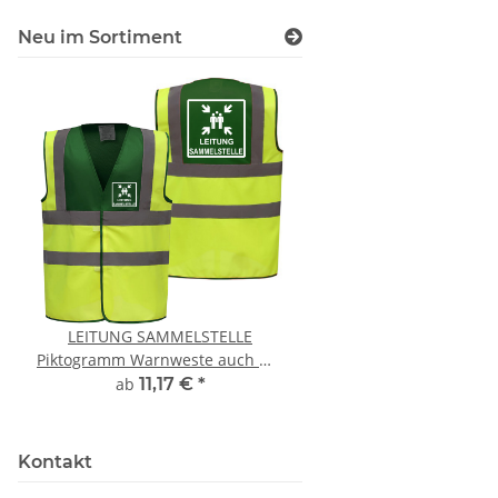
Neu im Sortiment
LEITUNG SAMMELSTELLE
Feuerwehr Trinkflasc
Piktogramm Warnweste auch mit
farbig 1000ml inkl.
vielen Taschen S-3XL
Wunschname
ab
11,17 €
*
7,99 € -
14,99
Kontakt