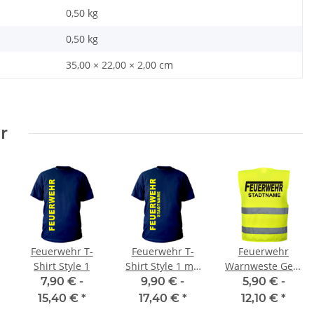
0,50 kg
0,50
kg
35,00 × 22,00 × 2,00 cm
r
Feuerwehr T-
Feuerwehr T-
Feuerwehr
Shirt Style 1
Shirt Style 1 mit
Warnweste Gelb
Stadtnamen
in 10 Größen
7,90 € -
9,90 € -
5,90 € -
mit Stadtnamen
15,40 €
*
17,40 €
*
12,10 €
*