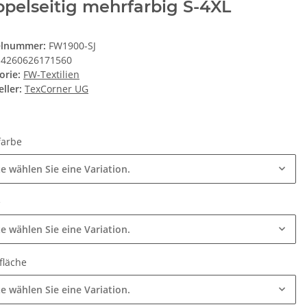
pelseitig mehrfarbig S-4XL
elnummer:
FW1900-SJ
4260626171560
orie:
FW-Textilien
ller:
TexCorner UG
lfarbe
te wählen Sie eine Variation.
e
te wählen Sie eine Variation.
fläche
te wählen Sie eine Variation.