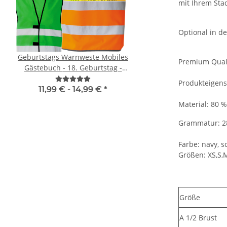
mit Ihrem St
Optional in d
Geburtstags Warnweste Mobiles
Korntex® - Kinderwar
Premium Quali
Gästebuch - 18. Geburtstag -
Orange 3 größ
Wunschzahl - Neon Warnweste
Produkteigens
11,99 € -
14,99 €
*
1,95 € -
2,49 
Material: 80 
Grammatur: 2
Farbe: navy, 
Größen: XS,S,M
Größe
A 1/2 Brust