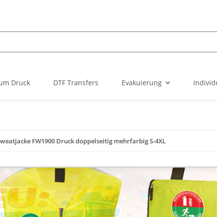
um Druck
DTF Transfers
Evakuierung
Individ
weatjacke FW1900 Druck doppelseitig mehrfarbig S-4XL