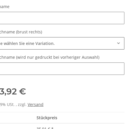
tname
name
hname (brust rechts)
te wählen Sie eine Variation.
hname (wird nur gedruckt bei vorheriger Auswahl)
hname (wird nur gedruckt bei vorheriger Auswahl)
3,92 €
rinkflasche 5010
LEITUNG SAMMELSTELLE
00ml inkl.
Piktogramm Warnweste auch mit
P
19% USt. , zzgl.
Versand
schnamen
vielen Taschen S-3XL
 -
14,99 €
*
ab
11,17 €
*
Stückpreis
35,91 €
*