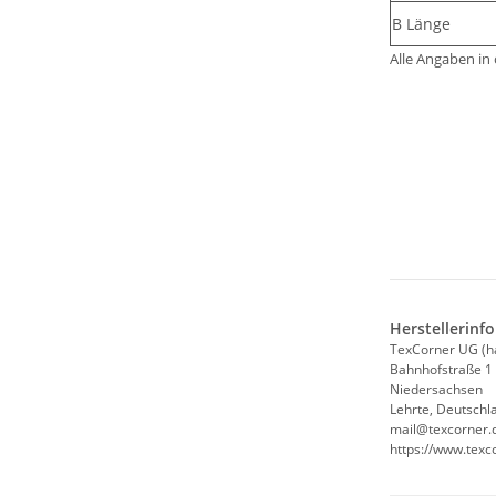
B Länge
Alle Angaben in
Herstellerinf
TexCorner UG (h
Bahnhofstraße 1
Niedersachsen
Lehrte, Deutschl
mail@texcorner.
https://www.texc