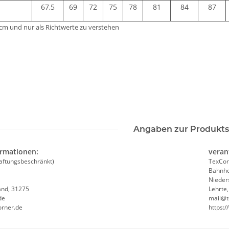
67,5
69
72
75
78
81
84
87
 cm und nur als Richtwerte zu verstehen
Angaben zur Produkts
ormationen:
veran
aftungsbeschränkt)
TexCor
Bahnho
Nieder
and, 31275
Lehrte
de
mail@t
orner.de
https: