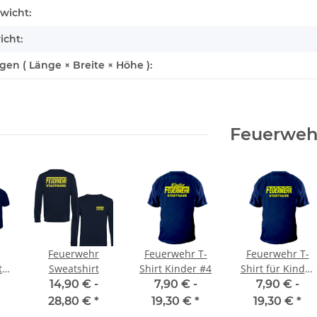
wicht:
icht:
n ( Länge × Breite × Höhe ):
Feuerweh
Feuerwehr
Feuerwehr T-
Feuerwehr T-
t
Sweatshirt
Shirt Kinder #4
Shirt für Kinder
n
#3
14,90 € -
7,90 € -
7,90 € -
28,80 €
*
19,30 €
*
19,30 €
*