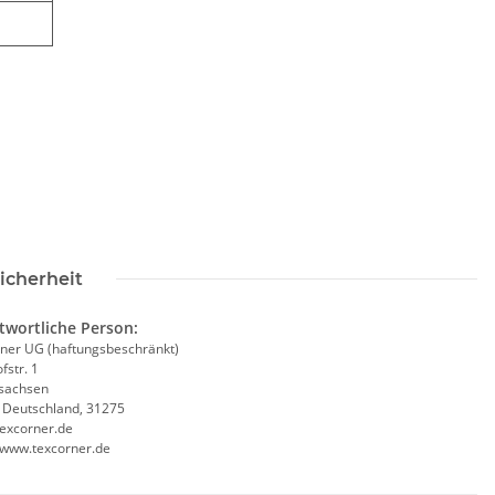
icherheit
twortliche Person:
ner UG (haftungsbeschränkt)
fstr. 1
sachsen
, Deutschland, 31275
excorner.de
//www.texcorner.de