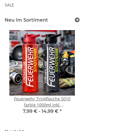
SALE
Neu im Sortiment
Feuerwehr Trinkflasche 5010
LEITUNG SAMMELS
farbig 1000ml inkl.
Piktogramm Warnweste
Wunschnamen
vielen Taschen S
7,99 € -
14,99 €
*
ab
11,17 €
*