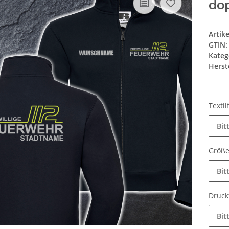
dop
Artik
GTIN:
Kateg
Herste
Texti
Bit
Größ
Bit
Druck
Bit