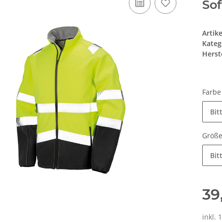
Sof
Artik
Kateg
Herste
Farb
Bit
Größ
Bit
39
inkl. 