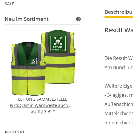
SALE
Beschreib
Neu im Sortiment
Result Wa
Die Result W
Am Bund- und
Weitere Eige
- 3-lagiges,
LEITUNG SAMMELSTELLE
10x T-Shirt Herren 
Außenschich
Piktogramm Warnweste auch mit
Premium B&C Inspir
vielen Taschen S-3XL
Rundhals mit EI
ab
11,17 €
*
79,90 €
*
Mittelschich
Druckposition C
Innenschicht
Kontakt