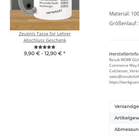
Material: 10
Größenlauf: 
Zeugnis Tasse für Lehrer
YOKO Executive War
Abschluss Geschenk
Paramedic Grün mit 
Taschen und Reißver
9,90 € -
12,90 €
*
8,49 € -
9,99 
Herstellerinf
Result WORK GU
Commerce Way 
Colchester, Vere
sales@resultclot
https://workgua
Versandge
Artikelgew
Abmessunge