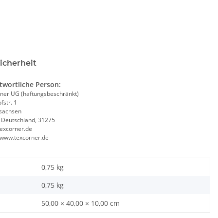
asse für Lehrer
YOKO Executive Warnweste
Lie
uss Geschenk
Paramedic Grün mit vielen
fes
icherheit
Taschen und Reißverschluss
 -
12,90 €
*
8,49 € -
9,99 €
*
twortliche Person:
ner UG (haftungsbeschränkt)
fstr. 1
sachsen
, Deutschland, 31275
excorner.de
//www.texcorner.de
0,75 kg
0,75
kg
50,00 × 40,00 × 10,00 cm