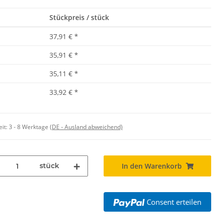
Stückpreis / stück
37,91 €
*
35,91 €
*
35,11 €
*
33,92 €
*
eit:
3 - 8 Werktage
(DE - Ausland abweichend)
stück
In den Warenkorb
Consent erteilen