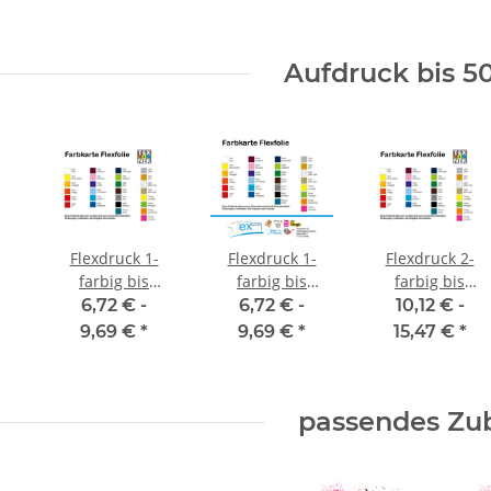
Aufdruck bis 5
Flexdruck 1-
Flexdruck 1-
Flexdruck 2-
farbig bis
farbig bis
farbig bis
120x120 mm
280x100 mm
120x120 mm
6,72 € -
6,72 € -
10,12 € -
Einzeiliger
9,69 €
*
9,69 €
*
15,47 €
*
Druck
passendes Zu