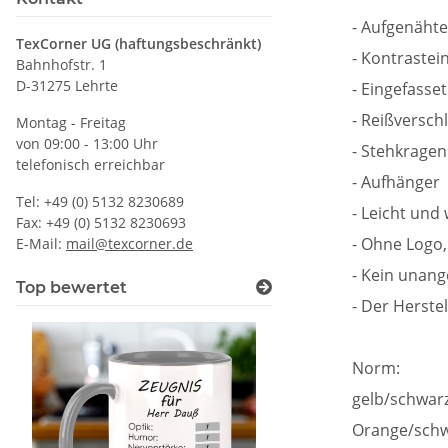
- Aufgenähte
TexCorner UG (haftungsbeschränkt)
- Kontrastei
Bahnhofstr. 1
D-31275 Lehrte
- Eingefasse
- Reißverschl
Montag - Freitag
von 09:00 - 13:00 Uhr
- Stehkragen
telefonisch erreichbar
- Aufhänger
Tel: +49 (0) 5132 8230689
- Leicht und
Fax: +49 (0) 5132 8230693
- Ohne Logo,
E-Mail:
mail@texcorner.de
- Kein unan
Top bewertet
- Der Herste
Norm:
gelb/schwar
Orange/schw