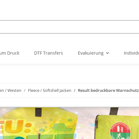
um Druck
DTF Transfers
Evakuierung
Individ
ken / Westen
Fleece / Softshell Jacken
Result bedruckbare Warnschutz 