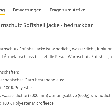
ung
Bewertungen
Frage zum Artikel
rnschutz Softshell Jacke - bedruckbar
arnschutz Softshelljacke ist winddicht, wasserdicht, funktio
 Ärmelabschluss besitzt die Result Warnschutz Softshell J
nschaften:
 mechanisches Garn bestehend aus:
weiß,
Feuerwehr Trinkflasche 5010
LEITUNG 
t: 100% Polyester
e #190
farbig 1000ml inkl.
Piktogramm W
NER
Wunschnamen
vielen 
7,99 € -
14,99 €
*
ab
t: wasserdichte (8000 mm) atmungsaktive (600g) & winddic
MYK
: 100% Polyester Microfleece