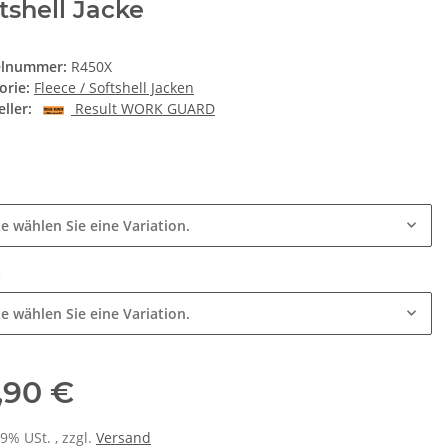
tshell Jacke
elnummer:
R450X
orie:
Fleece / Softshell Jacken
ller:
Result WORK GUARD
e
te wählen Sie eine Variation.
e
te wählen Sie eine Variation.
,90 €
19% USt. , zzgl.
Versand