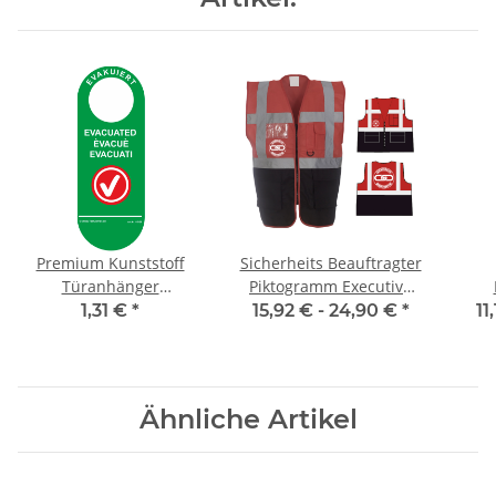
Premium Kunststoff
Sicherheits Beauftragter
Türanhänger
Piktogramm Executive
Türmarkierer
Weste rot/schwarz mit
Pik
1,31 €
*
15,92 € -
24,90 €
*
11
Evakuierung
vielen Taschen S-3XL
r
Ähnliche Artikel