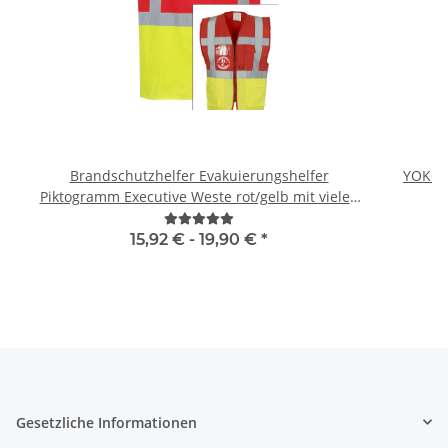
Brandschutzhelfer Evakuierungshelfer
YOKO 
Piktogramm Executive Weste rot/gelb mit vielen
Taschen S-3XL
15,92 € -
19,90 €
*
Gesetzliche Informationen