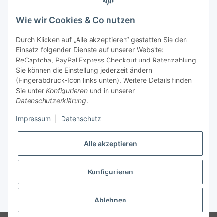
telefonisch erreichbar
Wie wir Cookies & Co nutzen
Tel: +49 (0) 5132 8230689
Fax: +49 (0) 5132 8230693
Durch Klicken auf „Alle akzeptieren“ gestatten Sie den
E-Mail:
mail@texcorner.de
Einsatz folgender Dienste auf unserer Website:
ReCaptcha, PayPal Express Checkout und Ratenzahlung.
Sie können die Einstellung jederzeit ändern
(Fingerabdruck-Icon links unten). Weitere Details finden
Sie unter
Konfigurieren
und in unserer
Datenschutzerklärung
.
Impressum
|
Datenschutz
Vertrag widerrufen
Alle akzeptieren
Konfigurieren
* Alle Preise inkl. gesetzlicher USt., zzgl.
Versand
Ablehnen