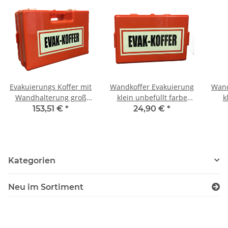
Evakuierungs Koffer mit
Wandkoffer Evakuierung
Wand
Wandhalterung groß
klein unbefüllt farbe
k
befüllt
Orange mit Wandhalter
Ora
153,51 €
*
24,90 €
*
Kategorien
Neu im Sortiment