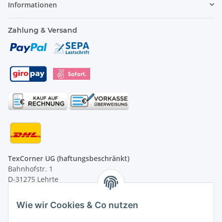
Informationen
Zahlung & Versand
TexCorner UG (haftungsbeschränkt)
Bahnhofstr. 1
D-31275 Lehrte
Montag - Freitag
Wie wir Cookies & Co nutzen
von 09:00 - 13:00 Uhr
telefonisch erreichbar