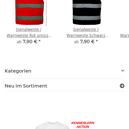
Signalweste /
Signalweste /
Warnweste Rot unisize
Warnweste Schwarz
Warn
inkl Druck
unisize inkl Druck
ab
7,90 €
*
ab
7,90 €
*
Kategorien
Neu im Sortiment