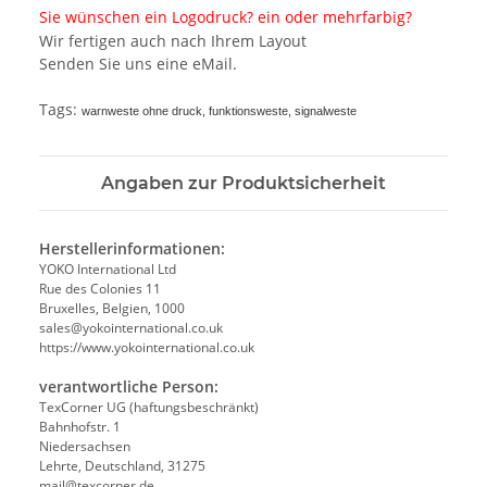
Sie wünschen ein Logodruck? ein oder mehrfarbig?
Wir fertigen auch nach Ihrem Layout
Senden Sie uns eine eMail.
Tags:
warnweste ohne druck, funktionsweste, signalweste
Angaben zur Produktsicherheit
Herstellerinformationen:
YOKO International Ltd
Rue des Colonies 11
Bruxelles, Belgien, 1000
sales@yokointernational.co.uk
https://www.yokointernational.co.uk
verantwortliche Person:
TexCorner UG (haftungsbeschränkt)
Bahnhofstr. 1
Niedersachsen
Lehrte, Deutschland, 31275
mail@texcorner.de