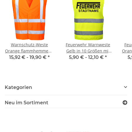
Warnschutz-Weste
Feuerwehr Warnweste
Feu
Orange flammhemmend
Gelb in 10 Größen mit
Oran
EN ISO 20471 Class 2
Stadtnamen
15,92 € -
19,90 €
*
5,90 € -
12,10 €
*
5
Norm EN14116 120g/m²
Kategorien
Neu im Sortiment