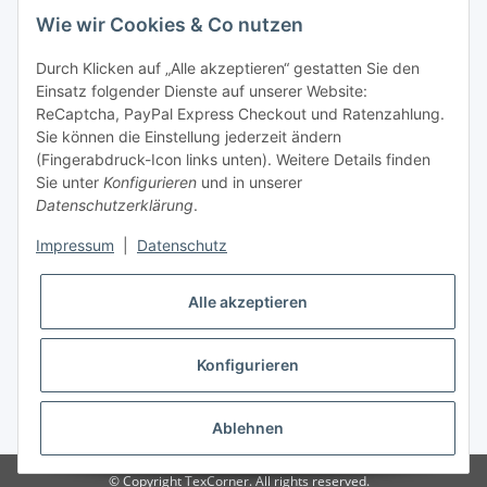
Wie wir Cookies & Co nutzen
Tel: +49 (0) 5132 8230689
Fax: +49 (0) 5132 8230693
Durch Klicken auf „Alle akzeptieren“ gestatten Sie den
E-Mail:
mail@texcorner.de
Einsatz folgender Dienste auf unserer Website:
ReCaptcha, PayPal Express Checkout und Ratenzahlung.
Sie können die Einstellung jederzeit ändern
(Fingerabdruck-Icon links unten). Weitere Details finden
Sie unter
Konfigurieren
und in unserer
Datenschutzerklärung
.
Impressum
|
Datenschutz
Vertrag widerrufen
Alle akzeptieren
Konfigurieren
* Alle Preise inkl. gesetzlicher USt., zzgl.
Versand
Ablehnen
© Copyright TexCorner. All rights reserved.