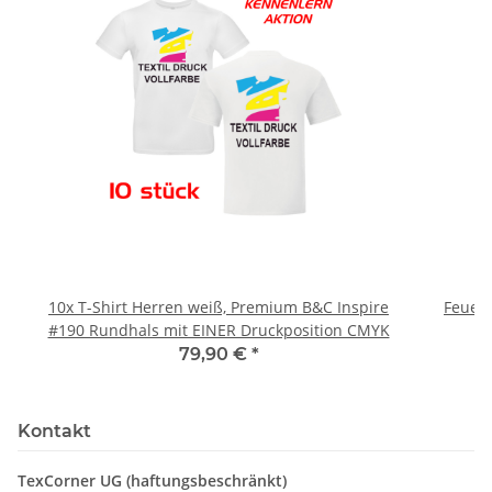
10x T-Shirt Herren weiß, Premium B&C Inspire
Feuerwe
#190 Rundhals mit EINER Druckposition CMYK
79,90 €
*
Kontakt
TexCorner UG (haftungsbeschränkt)