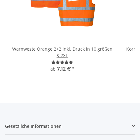
Warnweste Orange 2+2 inkl. Druck in 10 größen
Kornte
S-7XL
ab
7,12 €
*
Gesetzliche Informationen