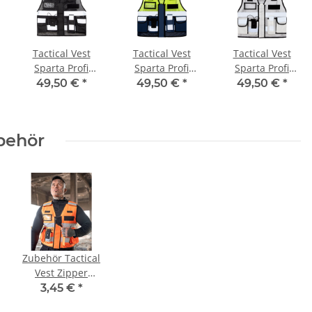
Tactical Vest
Tactical Vest
Tactical Vest
Orange 2+2 inkl.
YOKO Executive Warnweste
Sparta Profi
Sparta Profi
Sparta Profi
10 größen S-7XL
Paramedic Grün mit vielen
Einsatz Weste
Einsatz Weste
Einsatz Weste
49,50 €
*
49,50 €
*
49,50 €
*
Taschen und Reißverschluss
Mesh Stoff
Mesh Stoff
Mesh Stoff
7,12 €
*
8,49 € -
9,99 €
*
atmungsativ
atmungsativ
atmungsativ
schwarz
violett
weiß
behör
Zubehör Tactical
Vest Zipper
Patch 10x12,5
3,45 €
*
cm