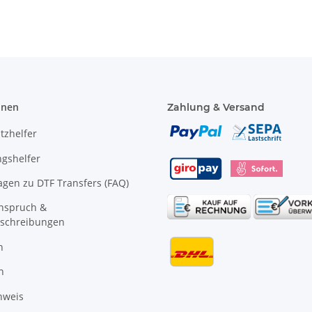
onen
Zahlung & Versand
tzhelfer
gshelfer
agen zu DTF Transfers (FAQ)
anspruch &
schreibungen
n
n
nweis