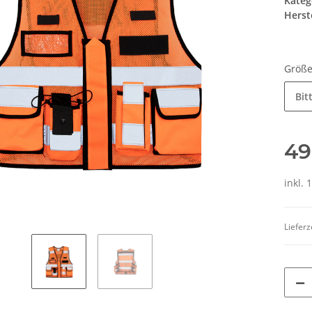
Kateg
Herste
Größ
Bit
49
inkl. 
Lieferz