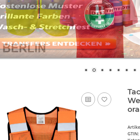
Tac
We
or
Artik
GTIN: