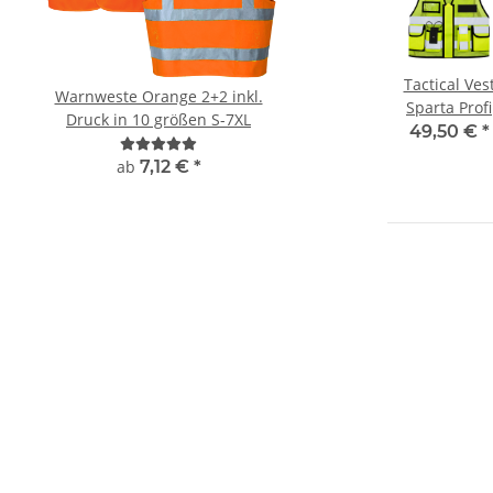
Tactical Ves
Warnweste Orange 2+2 inkl.
YOKO Executive War
Sparta Profi
Druck in 10 größen S-7XL
Paramedic Grün mit 
Einsatz West
49,50 €
*
Taschen und Reißver
Mesh Stoff
ab
7,12 €
*
8,49 € -
9,99 
atmungsati
gelb