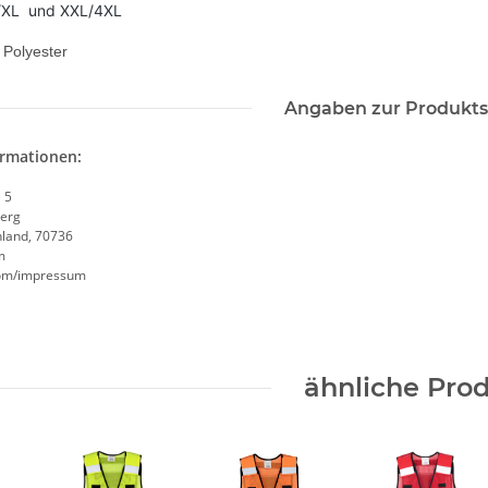
M/XL und XXL/4XL
 Polyester
Angaben zur Produkts
ormationen:
 5
erg
hland, 70736
m
.com/impressum
ähnliche Pro