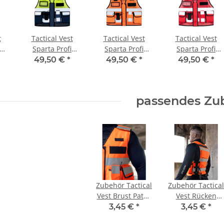
t
Tactical Vest
Tactical Vest
Tactical Vest
nweste
Zeugnis Tasse für Lehrer
Warnweste 
Sparta Profi
Sparta Profi
Sparta Profi
vielen
Abschluss Geschenk
Druck in 
e
Einsatz Weste
Einsatz Weste
Einsatz Weste
49,50 €
*
49,50 €
*
49,50 €
*
schluss
Mesh Stoff
Mesh Stoff
Mesh Stoff
€
*
9,90 € -
12,90 €
*
ab
v
atmungsativ
atmungsativ
atmungsativ rot
gelb/navy
orange
passendes Zu
Zubehör Tactical
Zubehör Tactical
Vest Brust Patch
Vest Rücken
5x12,5 cm
Patch 10x25,5
3,45 €
*
3,45 €
*
cm