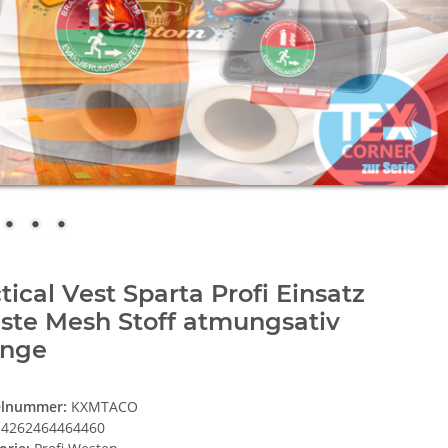
tical Vest Sparta Profi Einsatz
ste Mesh Stoff atmungsativ
ange
elnummer:
KXMTACO
4262464464460