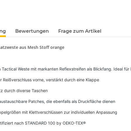
ung
Bewertungen
Frage zum Artikel
satzweste aus Mesh Stoff orange
 Tactical Weste mit markanten Reflexstreifen als Blickfang.
Ideal für
 Reißverschluss vorne, verstärkt durch eine Klappe
atz durch diverse Taschen
weiß,
Feuerwehr Trinkflasche 5010
10x T-Shi
e #190
farbig 1000ml inkl.
Premium B
ustauschbare Patches, die ebenfalls als Druckfläche dienen
NER
Wunschnamen
Rundha
7,99 € -
14,99 €
*
79
MYK
Druckp
pelgrößen mit Klettverschlüssen zur individuellen Anpassung
ertifiziert nach STANDARD 100 by OEKO-TEX®