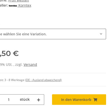
orie:
Profi Westen
ller:
Korntex
e
te wählen Sie eine Variation.
,50 €
19% USt. , zzgl.
Versand
eit:
3 - 8 Werktage
(DE - Ausland abweichend)
stück
In den Warenkorb