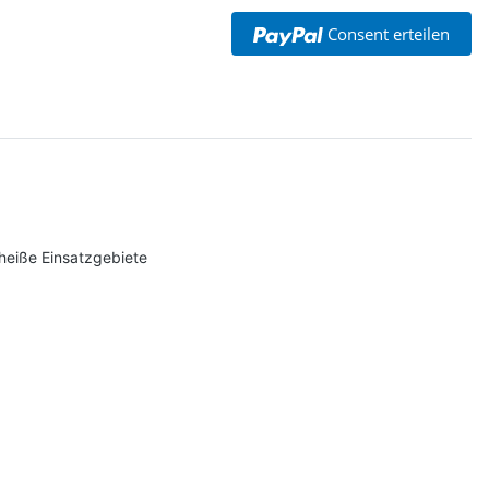
Consent erteilen
 heiße Einsatzgebiete
rt Herren weiß,
&C Inspire #190
ls mit EINER
,90 €
*
osition CMYK