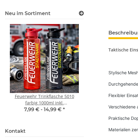
Neu im Sortiment
Beschreib
Taktische Ein
Stylische Mesh
Durchgehender
Flexibler Eins
Feuerwehr Trinkflasche 5010
10x T-Shirt Herren 
farbig 1000ml inkl.
Premium B&C Inspir
Verschiedene a
Wunschnamen
Rundhals mit EI
7,99 € -
14,99 €
*
79,90 €
*
Druckposition C
Praktische Dop
Materialien z
Kontakt