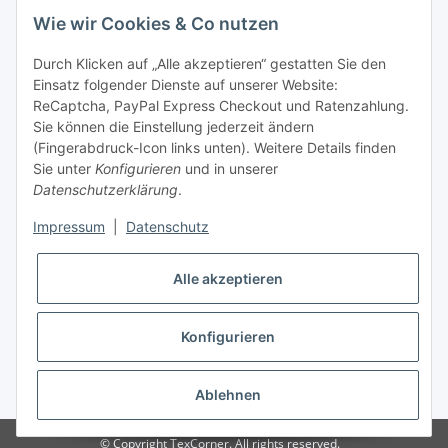
Montag - Freitag
Wie wir Cookies & Co nutzen
von 09:00 - 13:00 Uhr
telefonisch erreichbar
Durch Klicken auf „Alle akzeptieren“ gestatten Sie den
Einsatz folgender Dienste auf unserer Website:
Tel: +49 (0) 5132 8230689
ReCaptcha, PayPal Express Checkout und Ratenzahlung.
Fax: +49 (0) 5132 8230693
Sie können die Einstellung jederzeit ändern
E-Mail:
mail@texcorner.de
(Fingerabdruck-Icon links unten). Weitere Details finden
Sie unter
Konfigurieren
und in unserer
Datenschutzerklärung
.
Impressum
|
Datenschutz
Vertrag widerrufen
Alle akzeptieren
Konfigurieren
* Alle Preise inkl. gesetzlicher USt., zzgl.
Versand
Ablehnen
© Copyright TexCorner. All rights reserved.