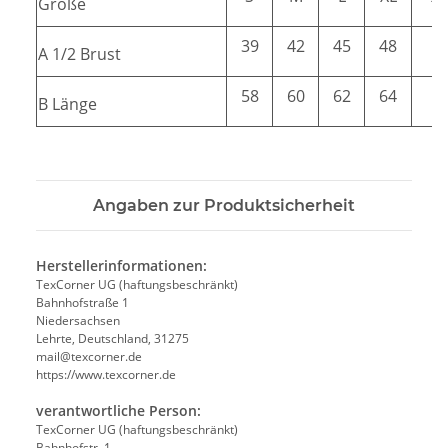
Größe
39
42
45
48
5
A 1/2 Brust
58
60
62
64
6
B Länge
Angaben zur Produktsicherheit
Herstellerinformationen:
TexCorner UG (haftungsbeschränkt)
Bahnhofstraße 1
Niedersachsen
Lehrte, Deutschland, 31275
mail@texcorner.de
https://www.texcorner.de
verantwortliche Person:
TexCorner UG (haftungsbeschränkt)
Bahnhofstr. 1