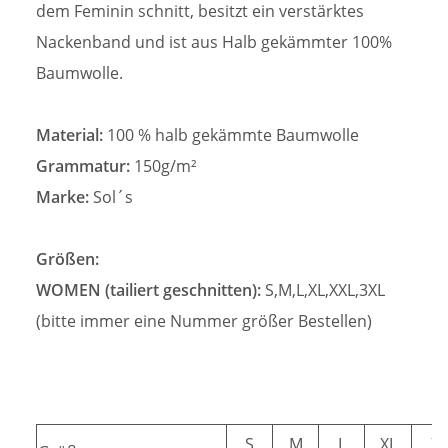
dem Feminin schnitt, besitzt ein verstärktes
Nackenband und ist aus Halb gekämmter 100%
Baumwolle.
Material:
100 % halb gekämmte Baumwolle
Grammatur:
150g/m²
Marke:
Sol´s
Größen:
WOMEN (tailiert geschnitten):
S,M,L,XL,XXL,3XL
(bitte immer eine Nummer größer Bestellen)
S
M
L
XL
X