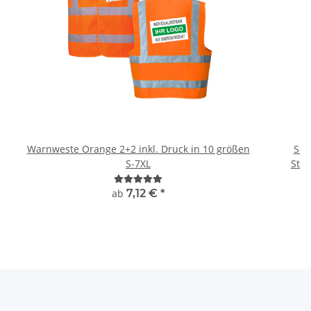
Warnweste Orange 2+2 inkl. Druck in 10 größen
Sig
S-7XL
ab
7,12 €
*